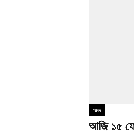
বিবিধ
আজি ১৫ ফেব