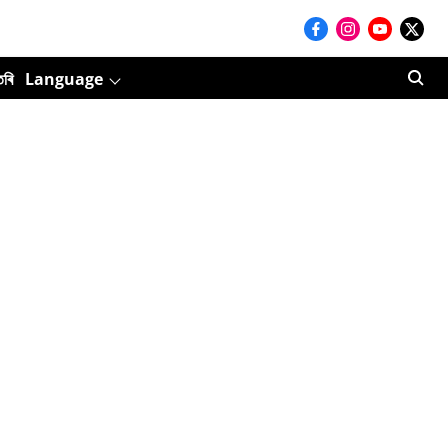
তৰি
Language