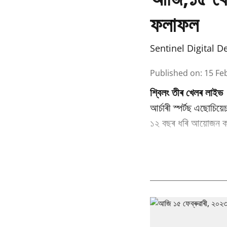
ফলাফল
Sentinel Digital D
Published on
:
15 Fe
শ্বিলং তীৰ খেলৰ লাই
আৰ্চাৰী স্পৰ্টছ এছোচ
১২ বছৰ ধৰি আয়োজন