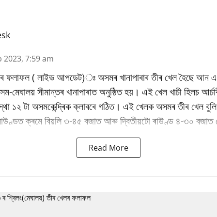
esk
b 2023, 7:59 am
ৰৰ ফলাফল ( লাইভ আপডেট)ঃ অসমৰ খানাপাৰাৰ তীৰ খেল হৈছে আন এক ব
-মেঘালয় সীমান্তৰ খানাপাৰাত অনুষ্ঠিত হয়। এই খেল খাচী হিলচ আৰ্চাৰ
 ১২ টা অসমকেন্দ্ৰিক ক্লাবৰে গঠিত। এই খেলক অসমৰ তীৰ খেল বুলি
ৰাউণ্ডত ক্ৰমে বিয়লি ৩-৪৫ বজাত আৰু দ্বিতীয়টো ৰাউণ্ড ৪-৩০ বজাত 
Read More