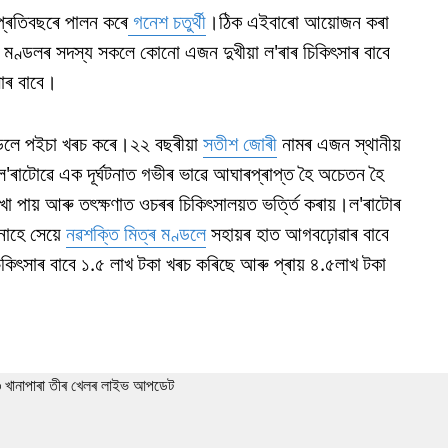
প্ৰতিবছৰে পালন কৰে
গনেশ চতুৰ্থী
।ঠিক এইবাৰো আয়োজন কৰা
 মণ্ডলৰ সদস্য সকলে কোনো এজন দুখীয়া ল'ৰাৰ চিকিৎসাৰ বাবে
সাৰ বাবে।
ণ্ডলে পইচা খৰচ কৰে।২২ বছৰীয়া
সতীশ জোৰী
নামৰ এজন স্থানীয়
ে ল'ৰাটোৱে এক দূৰ্ঘটনাত গভীৰ ভাৱে আঘাৰপ্ৰাপ্ত হৈ অচেতন হৈ
া পায় আৰু তৎক্ষণাত ওচৰৰ চিকিৎসালয়ত ভৰ্ত্তি কৰায়।ল'ৰাটোৰ
নাহে সেয়ে
নৱশক্তি মিত্ৰ মণ্ডলে
সহায়ৰ হাত আগবঢ়োৱাৰ বাবে
কিৎসাৰ বাবে ১.৫ লাখ টকা খৰচ কৰিছে আৰু প্ৰায় ৪.৫লাখ টকা