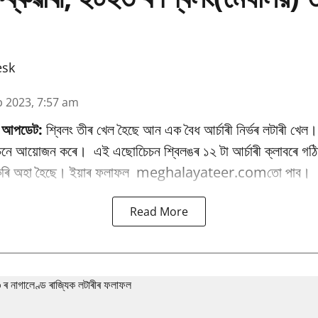
esk
b 2023, 7:57 am
ভ আপডেট:
শ্বিলং তীৰ খেল হৈছে আন এক বৈধ আৰ্চাৰী নিৰ্ভৰ লটাৰী খেল
িয়েচনে আয়োজন কৰে। এই এছোচিেচন শ্বিলঙৰ ১২ টা আৰ্চাৰী ক্লাবৰে গ
 কৰি অহা হৈছে। ইয়াৰ ফলাফল meghalayateer.comতো পাব।
Read More