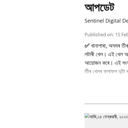
আপডেট
Sentinel Digital D
Published on
:
15 Fe
✅
খানাপাৰা, অসমৰ তী
লটাৰী খেল। এই খেল অসম
আয়োজন কৰে। এই সংস্থা
তীৰ খেলৰ ফলাফল দুটা 