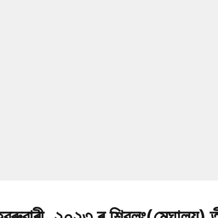
্ৰুৱাৰী, ২০২৩ ৰ শ্বিলং(মেঘালয়) 