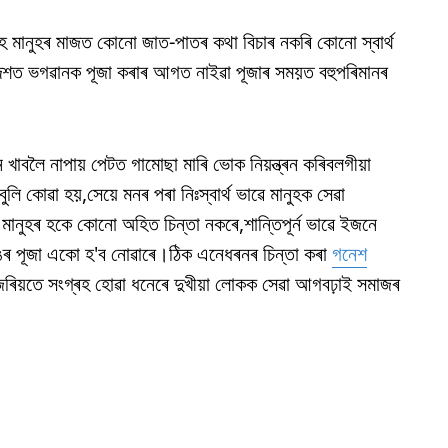
ে মানুহৰ মাজত কোনো জাত-পাতৰ কথা বিচাৰ নকৰি কোনো স্বাৰ্থ
দেশত ভগৱানক পূজা কৰাৰ আগত নাইৱা পূজাৰ সময়ত বহুপৰিমানৰ
ন খাবলৈ নাপায় পেটত গামোছা মাৰি ভোক নিয়ন্ত্ৰন কৰিবলগীয়া
ি কোৱা হয়,সেয়ে মনৰ পৰা নিঃস্বাৰ্থ ভাৱে মানুহক সেৱা
মানুহৰ হকে কোনো অহিত চিন্তা নকৰে,শান্তিপূৰ্ন ভাৱে ইজনে
ৰ পূজা একো হ'ব নোৱাৰে।ঠিক এনেধৰনৰ চিন্তা কৰা
গনেশ
িয়তে সংগ্ৰহ হোৱা ধনেৰে দুখীয়া লোকক সেৱা আগবঢ়াই সমাজৰ