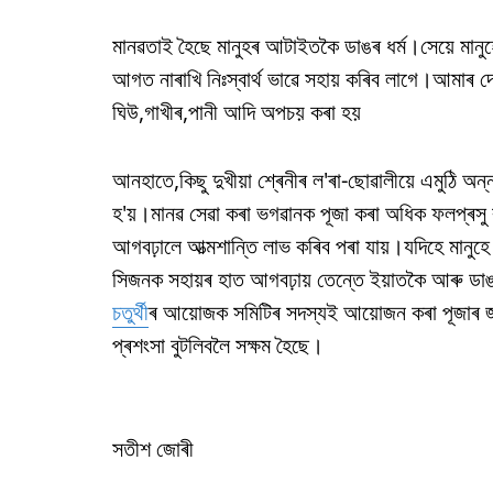
মানৱতাই হৈছে মানুহৰ আটাইতকৈ ডাঙৰ ধৰ্ম।সেয়ে মানুহ
আগত নাৰাখি নিঃস্বাৰ্থ ভাৱে সহায় কৰিব লাগে।আমাৰ 
ঘিউ,গাখীৰ,পানী আদি অপচয় কৰা হয়
আনহাতে,কিছু দুখীয়া শ্ৰেনীৰ ল'ৰা-ছোৱালীয়ে এমুঠি অন্
হ'য়।মানৱ সেৱা কৰা ভগৱানক পূজা কৰা অধিক ফলপ্ৰসু বুল
আগবঢ়ালে আত্মশান্তি লাভ কৰিব পৰা যায়।যদিহে মানুহে 
সিজনক সহায়ৰ হাত আগবঢ়ায় তেন্তে ইয়াতকৈ আৰু ডাঙ
চতুৰ্থী
ৰ আয়োজক সমিটিৰ সদস্যই আয়োজন কৰা পূজাৰ জৰ
প্ৰশংসা বুটলিবলৈ সক্ষম হৈছে।
সতীশ জোৰী