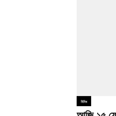
বিবিধ
আজি,১৫ ফেব