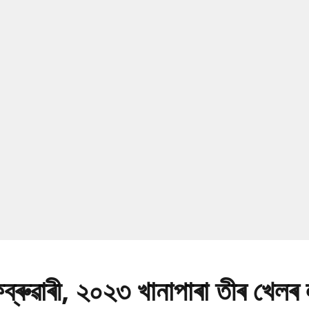
্ৰুৱাৰী, ২০২৩ খানাপাৰা তীৰ খেলৰ