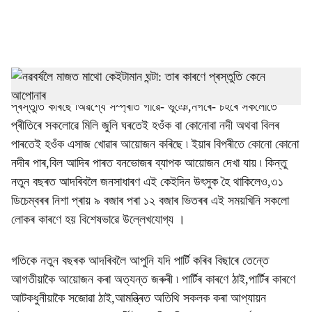
a
l
s
h
নতুন বছৰলৈ মাজত মাথো দুটা দিন আছে ৷ সকলোৰে নতুন বছৰক আদৰাৰ
প্ৰস্তুতি কৰিছে ৷অৱশ্যে সম্প্ৰতি গাৱে- ভূঞে,নগৰে- চহৰে সকলোতে
a
প্ৰীতিৰে সকলোৱে মিলি জুলি ঘৰতেই হওঁক বা কোনোবা নদী অথবা বিলৰ
r
পাৰতেই হওঁক এসাজ খোৱাৰ আয়োজন কৰিছে ৷ ইয়াৰ বিপৰীতে কোনো কোনো
নদীৰ পাৰ,বিল আদিৰ পাৰত বনভোজৰ ব্যাপক আয়োজন দেখা যায় ৷ কিন্তু
e
নতুন বছৰত আদৰিবলৈ জনসাধাৰণ এই কেইদিন উৎসুক হৈ থাকিলেও,৩১
ডিচেম্বৰৰ নিশা প্ৰায় ৯ বজাৰ পৰা ১২ বজাৰ ভিতৰৰ এই সময়খিনি সকলো
লোকৰ কাৰণে হয় বিশেষভাৱে উল্লেখযোগ্য ।
গতিকে নতুন বছৰক আদৰিবলৈ আপুনি যদি পাৰ্টি কৰিব বিছাৰে তেন্তে
আগতীয়াকৈ আয়োজন কৰা অত্যন্ত জৰুৰী ৷ পাৰ্টিৰ কাৰণে ঠাই,পাৰ্টিৰ কাৰণে
আটকধুনীয়াকৈ সজোৱা ঠাই,আমন্ত্ৰিত অতিথি সকলক কৰা আপ্যায়ন