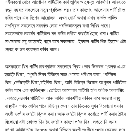
এইসকলো বোৰে আপোনাৰ পাৰ্টিটোক কৰি তুলিব অত্যন্ত আকৰ্ষণ ৷ আনহাতে
নতুন বছৰত সকলোৱে নতুন প্ৰতিজ্ঞা লয় ৷ তাৰ কাৰণেও আপোনাৰ পাৰ্টি টোত
কৰিব পাৰে এক বিশেষ আয়োজন ৷ এখন বোৰ্ড অথবা এখন কাৰ্ডত পাৰ্টিত
উপস্থিত সকলোৰে নৱবৰ্ষত লোৱা প্ৰতিজ্ঞাসমূহৰ কথা লিখিব পাৰে।
সকলোতকৈ নৱবৰ্ষৰ পাৰ্টিটোত মন কৰিব লগীয়া কথাটো হৈছে খানা ৷ পাৰ্টিত
সাধাৰণতে লঘু আহাৰেই পছন্দ কৰে সকলোৱে ৷ ইফালে পাৰ্টিৰ থিম হিছাপে এটা
ড্ৰেছ ক’ডৰ ব্যৱস্থা কৰিব পাৰে ৷
অন্যহাতে থিম পাৰ্টিৰ চাৰপ্ৰাইজ সকলোৰে প্ৰিয় ৷ তাৰ ভিতৰত "ব্লেক এণ্ড
হুৱাইট থিম", "পুৰণি দিনৰ বিভিন্ন সাজ পোচাক পৰিধান কৰা","বলীউড
থিম",চেলিব্ৰেটী থিম",চাইনীজ থিম", আদি বিভিন্ন থিমেৰে আপুনাৰ পাৰ্টিটোক
কৰিব পাৰে এক ব্যতিক্ৰম ৷ তেতিয়া আপোনাৰ পাৰ্টিটো হ’ব অধিক আকৰ্ষনীয়
৷ লগতে,নৱবৰ্ষৰ পাৰ্টিটোক আৰু অধিক আকৰ্ষণীয় কৰিবৰ বাবে সকলো বন্ধু
বান্ধৱীৰ লগত খেলিব পাৰে বিভিন্ন খেল ৷ তাৰ ভিতৰত মুখৰ যিকোনো ধৰণৰ
অংগী ভংগীৰ ফ’টো ক্লিক কৰা ৷ আৰু ফ’টো ক্লিক কৰোঁতে পাৰ্টি কৰাৰ ঠাইৰ
যিকোনো এটা কোণত থিয় হৈ ফ’টোৰ কাৰণে প’জ দিব ৷ লগতে যি জনৰ
ফ’টো আটাইতকৈ Fanny অথবা বিভিন্ন অংগী ভংগীৰে ওলাব সেইজন হ’ব