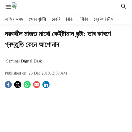
H
আজিৰ অসম
খেলৰ পৃথিৱী
চাকৰি
নিবিদা
বিবিধ
ব্ৰেকিং নিউজ
e
a
নৱবৰ্ষলৈ মাজত মাথো কেইটামান ঘন্টা: তাৰ কাৰণে
d
প্ৰস্তুতি কেনে আপোনাৰ
e
r
m
Sentinel Digital Desk
e
n
Published on :
28 Dec 2018, 2:50 AM
u
i
S
t
e
o
m
s
c
i