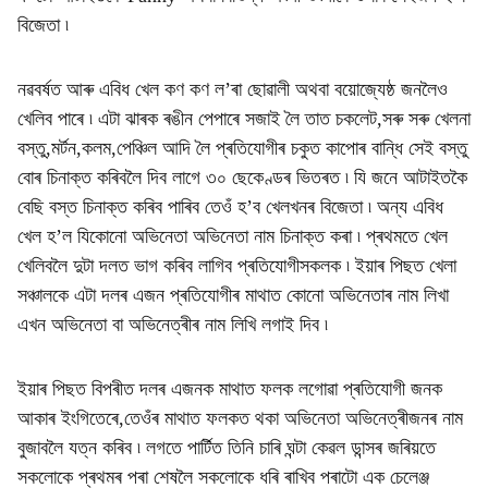
বিজেতা ৷
নৱবৰ্ষত আৰু এবিধ খেল কণ কণ ল’ৰা ছোৱালী অথবা বয়োজ্যেষ্ঠ জনলৈও
খেলিব পাৰে ৷ এটা ঝাৰক ৰঙীন পেপাৰে সজাই লৈ তাত চকলেট,সৰু সৰু খেলনা
বস্তু,মৰ্টন,কলম,পেঞ্চিল আদি লৈ প্ৰতিযোগীৰ চকুত কাপোৰ বান্ধি সেই বস্তু
বোৰ চিনাক্ত কৰিবলৈ দিব লাগে ৩০ ছেকেণ্ডৰ ভিতৰত ৷ যি জনে আটাইতকৈ
বেছি বস্ত চিনাক্ত কৰিব পাৰিব তেওঁ হ’ব খেলখনৰ বিজেতা ৷ অন্য এবিধ
খেল হ’ল যিকোনো অভিনেতা অভিনেতা নাম চিনাক্ত কৰা ৷ প্ৰথমতে খেল
খেলিবলৈ দুটা দলত ভাগ কৰিব লাগিব প্ৰতিযোগীসকলক ৷ ইয়াৰ পিছত খেলা
সঞ্চালকে এটা দলৰ এজন প্ৰতিযোগীৰ মাথাত কোনো অভিনেতাৰ নাম লিখা
এখন অভিনেতা বা অভিনেত্ৰীৰ নাম লিখি লগাই দিব ৷
ইয়াৰ পিছত বিপৰীত দলৰ এজনক মাথাত ফলক লগোৱা প্ৰতিযোগী জনক
আকাৰ ইংগিতেৰে,তেওঁৰ মাথাত ফলকত থকা অভিনেতা অভিনেত্ৰীজনৰ নাম
বুজাবলৈ যত্ন কৰিব ৷ লগতে পাৰ্টিত তিনি চাৰি ঘন্টা কেৱল ডান্সৰ জৰিয়তে
সকলোকে প্ৰথমৰ পৰা শেষলৈ সকলোকে ধৰি ৰাখিব পৰাটো এক চেলেঞ্জ