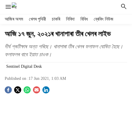
H
আজিৰ অসম
খেলৰ পৃথিৱী
চাকৰি
নিবিদা
বিবিধ
ব্ৰেকিং নিউজ
e
a
আজি ১৭ জুন, ২০২১ৰ খানাপাৰা তীৰ খেলৰ লাইভ
d
e
দীৰ্ঘ প্ৰতীক্ষাৰ অন্ত পৰিছে। খানাপাৰা তীৰ খেলৰ ফলাফল ঘোষিত হৈছে।
r
ফলাফলৰ বাবে ইয়াত চাওক।
m
e
Sentinel Digital Desk
n
u
Published on :
17 Jun 2021, 1:03 AM
i
t
S
e
m
o
s
c
i