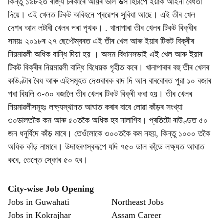
কিন্তু ১৯৮২ত ৰাজ্য চৰকাৰে আয়ৰ ভাল উত্স হিচাপে ইয়াক আইনী বৈধতা
দিয়ে। এই খেলত টিকট অবিহনে প্ৰৱেশৰ সুবিধা আছে। এই তীৰ খেল
দেশৰ আন লটাৰী খেলৰ পৰা পৃথক। . খানাপাৰা তীৰ খেলৰ টিকট বিক্ৰীৰ
সময়ঃ ২০১৮ৰ ২৭ ছেপ্টেম্বৰত এই তীৰ খেল আৰু ইয়াৰ টিকট বিক্ৰীৰ
নিয়মাৱলী অধিক বান্ধি দিয়া হয় । অসম বিধানসভাই এই খেল আৰু ইয়াৰ
টিকট বিক্ৰীৰ নিয়মাৱলী বান্ধি বিধেয়ক গৃহীত কৰে। খানাপাৰাৰ বহু তীৰ খেলৰ
কাউণ্টাৰ বৈধ আৰু এইসমূহত দেওবাৰক বাদ দি আন বাৰবোৰত পুৱা ১০ বজাৰ
পৰা বিয়লি ৩-৩০ বজালৈ তীৰ খেলৰ টিকট বিক্ৰী কৰা হয়। তীৰ খেলৰ
নিয়মাৱলীসমূহঃ লক্ষ্যস্থানত আঘাত কৰাৰ বাবে লোৱা কাঁড়ৰ সংখ্যা
৩০ডালতকৈ কম আৰু ৫০তকৈ অধিক হব নালাগিব। প্ৰতিটো ৰাউণ্ডত ৫০
জন ধনুৰ্বিদে কাঁড় মাৰে। তেওঁলোকে ৩০০তকৈ কম নহয়, কিন্তু ১০০০ তকৈ
অধিক কাঁড় নামাৰে। উদাহৰণস্বৰূপে যদি ৭৫০ ডাল কাঁডে় লক্ষ্যত আঘাত
কৰে, তেন্তে স্কোৰ ৫০ হব।
City-wise Job Opening
Jobs in Guwahati
Northeast Jobs
Jobs in Kokrajhar
Assam Career