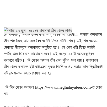
a
l
s
h
✅
খানাপাৰা, অসমৰ তীৰৰ ফলাফল ( লাইভ আপডেট)ঃ অসমৰ খানাপাৰাৰ
তীৰ খেল হৈছে আন এক বৈধ আৰ্চাৰী নিৰ্ভৰ লটাৰী খেল। এই খেল অসম-
a
মেঘালয় সীমান্তৰ খানাপাৰাত অনুষ্ঠিত হয়। এই খেল খাচী হিলচ আৰ্চাৰী
r
স্পৰ্টছ এছোচিয়েচনে আয়োজন কৰে। এই সংস্থা ১২ টা অসমকেন্দ্ৰিক
ক্লাবৰে গঠিত। এই খেলক অসমৰ তীৰ খেল বুলিও জনা যায়। খানাপাৰাৰ
e
তীৰ খেলৰ ফলাফল দুটা ৰাউণ্ডত ক্ৰমে বিয়লি ৩-৪৫ বজাত আৰু দ্বিতীয়টো
ৰাউণ্ড ৪-৩০ বজাত ঘোষণা কৰা হয়। .
এই তীৰ খেলৰ ফলাফল https://www.meghalayateer.com-ত পোৱা
যায়।