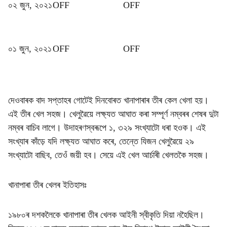
০২ জুন, ২০২১
OFF
OFF
০১ জুন, ২০২১
OFF
OFF
দেওবাৰক বাদ সপ্তাহৰ গোটেই দিনবোৰত খানাপাৰাৰ তীৰ কেল খেলা হয়।
এই তীৰ খেল সহজ। খেলুৱৈয়ে লক্ষ্যত আঘাত কৰা সম্পূৰ্ণ নম্বৰৰ শেষৰ দুটা
নম্বৰ বাচিব লাগে। উদাহৰণস্বৰূপে ১, ৩২৯ সংখ্যাটো ধৰা হওক। এই
সংখ্যাৰ কাঁড়ে যদি লক্ষ্যত আঘাত কৰে, তেন্তে যিজন খেলুৱৈয়ে ২৯
সংখ্যাটো বাছিব, তেওঁ জয়ী হব। সেয়ে এই খেল আৰ্চাৰী খেলতকৈ সহজ।
খানাপাৰা তীৰ খেলৰ ইতিহাসঃ
১৯৮০ৰ দশকলৈকে খানাপাৰা তীৰ খেলক আইনী স্বীকৃতি দিয়া নহৈছিল।