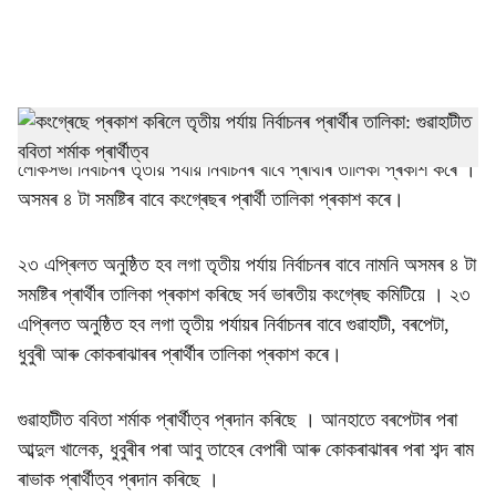
a
l
s
h
বহু আলোচনা আৰু বৈঠকৰ পাছত আজি সৰ্ব ভাৰতীয় কংগ্ৰেছে কমিটিয়ে আজি
লোকসভা নিৰ্বাচনৰ তৃতীয় পৰ্যায় নিৰ্বাচনৰ বাবে প্ৰাৰ্থীৰ তালিকা প্ৰকাশ কৰে ।
a
অসমৰ ৪ টা সমষ্টিৰ বাবে কংগ্ৰেছৰ প্ৰাৰ্থী তালিকা প্ৰকাশ কৰে।
r
২৩ এপ্ৰিলত অনুষ্ঠিত হব লগা তৃতীয় পৰ্যায় নিৰ্বাচনৰ বাবে নামনি অসমৰ ৪ টা
e
সমষ্টিৰ প্ৰাৰ্থীৰ তালিকা প্ৰকাশ কৰিছে সৰ্ব ভাৰতীয় কংগ্ৰেছ কমিটিয়ে । ২৩
এপ্ৰিলত অনুষ্ঠিত হব লগা তৃতীয় পৰ্যায়ৰ নিৰ্বাচনৰ বাবে গুৱাহাটী, বৰপেটা,
ধুবুৰী আৰু কোকৰাঝাৰৰ প্ৰাৰ্থীৰ তালিকা প্ৰকাশ কৰে।
গুৱাহাটীত ববিতা শৰ্মাক প্ৰাৰ্থীত্ব প্ৰদান কৰিছে । আনহাতে বৰপেটাৰ পৰা
আব্দুল খালেক, ধুবুৰীৰ পৰা আবু তাহেৰ বেপাৰী আৰু কোকৰাঝাৰৰ পৰা শব্দ ৰাম
ৰাভাক প্ৰাৰ্থীত্ব প্ৰদান কৰিছে ।