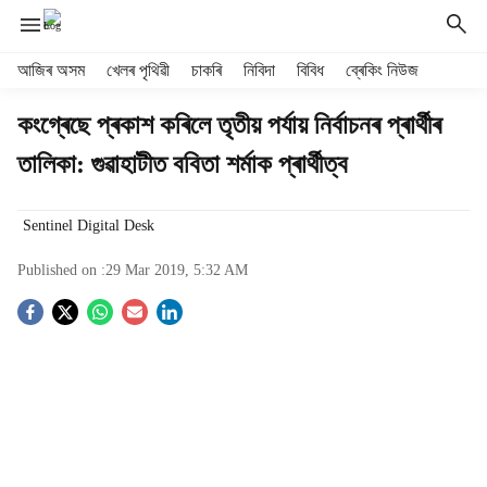
H
আজিৰ অসম
খেলৰ পৃথিৱী
চাকৰি
নিবিদা
বিবিধ
ব্ৰেকিং নিউজ
e
a
কংগ্ৰেছে প্ৰকাশ কৰিলে তৃতীয় পৰ্যায় নিৰ্বাচনৰ প্ৰাৰ্থীৰ
d
তালিকা: গুৱাহাটীত ববিতা শৰ্মাক প্ৰাৰ্থীত্ব
e
r
m
Sentinel Digital Desk
e
n
Published on :
29 Mar 2019, 5:32 AM
u
i
S
t
e
o
m
s
c
i