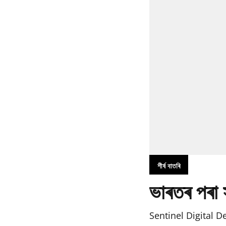
শীৰ্ষ বাতৰি
ভাৰতৰ পৰা স
Sentinel Digital D