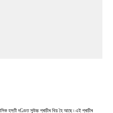
াসিক হস্তী দণ্ডিত সুউচ্চ প্ৰাচীৰ থিয় হৈ আছে ৷ এই প্ৰাচীৰ