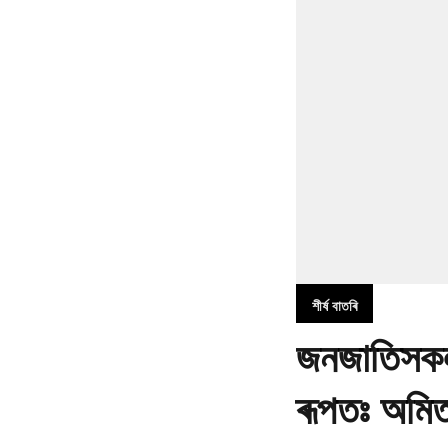
শীৰ্ষ বাতৰি
জনজাতিসকলৰ 
ৰূপতঃ অমিত