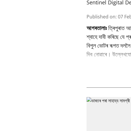
Sentinel Digital D
Published on
:
07 Fe
আগৰতালাঃ
ত্ৰিপুৰাত আগ
শ্বাহে দাবী কৰিছে যে প্
বিপুল ভোটৰ ৰূপত দললৈ 
দিব নোৱাৰে। উল্লেখযোগ্