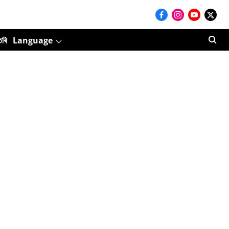
তৰি
Language