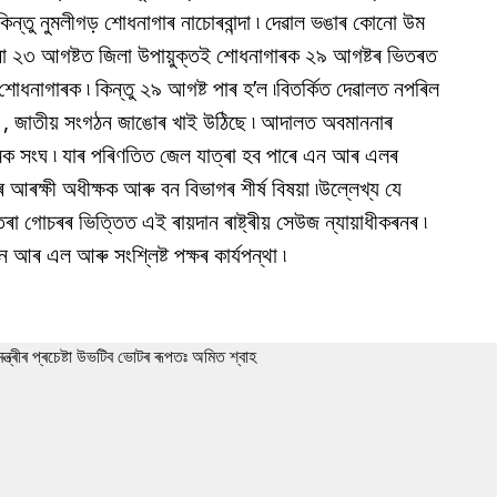
শ কিন্তু নুমলীগড় শোধনাগাৰ নাচোৰবান্দা ৷ দেৱাল ভঙাৰ কোনো উম
ৱা ২৩ আগষ্টত জিলা উপায়ুক্তই শোধনাগাৰক ২৯ আগষ্টৰ ভিতৰত
গড় শোধনাগাৰক ৷ কিন্তু ২৯ আগষ্ট পাৰ হ’ল ৷বিতৰ্কিত দেৱালত নপৰিল
গঠন , জাতীয় সংগঠন জাঙোৰ খাই উঠিছে ৷ আদালত অবমাননাৰ
ক সংঘ ৷ যাৰ পৰিণতিত জেল যাত্ৰা হব পাৰে এন আৰ এলৰ
 আৰক্ষী অধীক্ষক আৰু বন বিভাগৰ শীৰ্ষ বিষয়া ৷উল্লেখ্য যে
ৰা গোচৰৰ ভিত্তিত এই ৰায়দান ৰাষ্ট্ৰীয় সেউজ ন্যায়াধীকৰনৰ ৷
 আৰ এল আৰু সংশ্লিষ্ট পক্ষৰ কাৰ্যপন্থা ৷