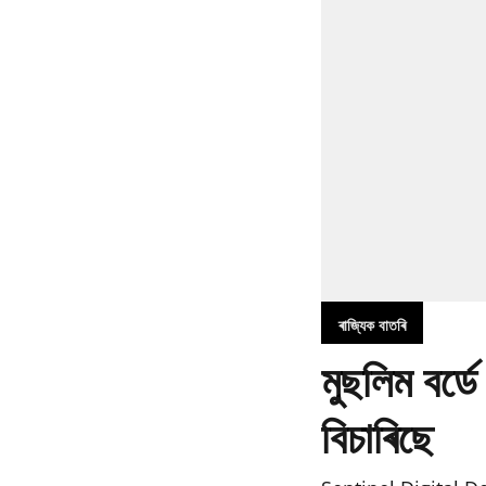
ৰাজ্যিক বাতৰি
মুছলিম বৰ্ড
বিচাৰিছে