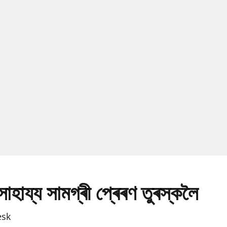
াহায্য সামগ্ৰী প্ৰেৰণ তুৰস্কলৈ
esk