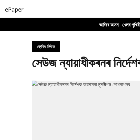
ePaper
আজিৰ অসম
খেলৰ পৃথিৱ
ব্ৰেকিং নিউজ
সেউজ ন্যায়াধীকৰনৰ নিৰ্দে