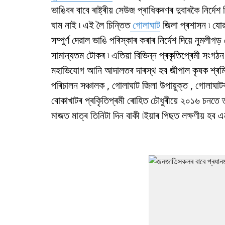
ভাঙিবৰ বাবে ৰাষ্ট্ৰীয় সেউজ প্ৰাধিকৰণৰ দুবাৰকৈ নিৰ্দে
ঘাম নাই ৷ এই লৈ চিন্তিত
গোলাঘাট
জিলা প্ৰশাসন ৷ যো
সম্পুৰ্ণ দেৱাল ভাঙি পৰিস্কাৰ কৰাৰ নিৰ্দেশ দিয়ে নুমলী
সামান্যতম টোকৰ ৷ এতিয়া বিভিন্ন প্ৰকৃতিপ্ৰেমী সং
মহাভিযোগ আনি আদালতৰ দাৰস্থ হব জীপাল কৃষক শ্ৰমি
পৰিচালন সঞ্চালক , গোলাঘাট জিলা উপায়ুক্ত , গোলাঘাটৰ
বোকাখাটৰ প্ৰকৃিতিপ্ৰমী ৰোহিত চৌধুৰীয়ে ২০১৬ চনতে ত
মাজত মাত্ৰ তিনিটা দিন বাকী ৷ইয়াৰ পিছত লক্ষণীয় হব এন