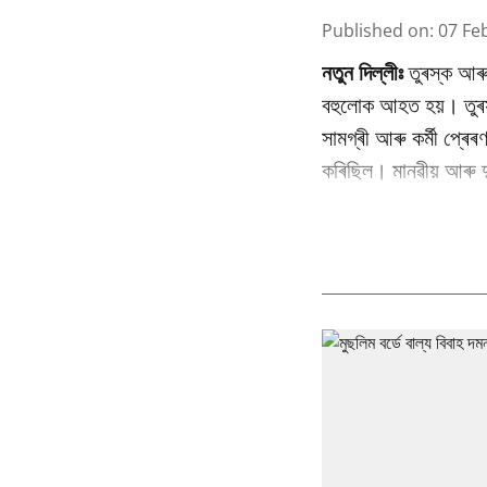
Published on
:
07 Fe
নতুন দিল্লীঃ
তুৰস্ক আৰু 
বহুলোক আহত হয়। তুৰস
সামগ্ৰী আৰু কৰ্মী প্ৰ
কৰিছিল। মানৱীয় আৰু দ