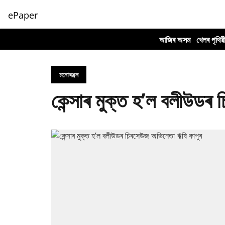
ePaper
আজিৰ অসম
খেলৰ পৃথিৱ
মনোৰঞ্জন
কেন্সাৰ মুক্ত হ’ল বলীউডৰ