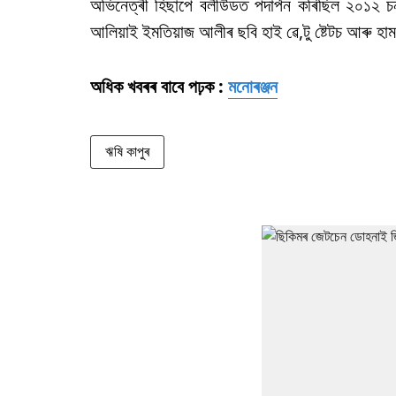
অভিনেত্ৰী হিছাপে বলীউডত পদাৰ্পন কৰিছিল ২০১২ চনৰ
আলিয়াই ইমতিয়াজ আলীৰ ছবি হাই ৱে,টু ষ্টেটচ আৰু হামট
অধিক খবৰৰ বাবে পঢ়ক :
মনোৰঞ্জন
ঋষি কাপুৰ