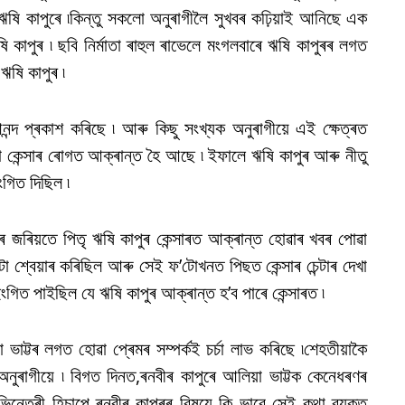
ষি কাপুৰে ৷কিন্তু সকলো অনুৰাগীলৈ সুখবৰ কঢ়িয়াই আনিছে এক
ষি কাপুৰ ৷ ছবি নিৰ্মাতা ৰাহুল ৰাভেলে মংগলবাৰে ঋষি কাপুৰৰ লগত
ঋষি কাপুৰ ৷
নন্দ প্ৰকাশ কৰিছে ৷ আৰু কিছু সংখ্যক অনুৰাগীয়ে এই ক্ষেত্ৰত
ৰা কেন্সাৰ ৰোগত আক্ৰান্ত হৈ আছে ৷ ইফালে ঋষি কাপুৰ আৰু নীতু
ংগিত দিছিল ৷
ৰ জৰিয়তে পিতৃ ঋষি কাপুৰ কেন্সাৰত আক্ৰান্ত হোৱাৰ খবৰ পোৱা
শ্বেয়াৰ কৰিছিল আৰু সেই ফ’টোখনত পিছত কেন্সাৰ চেন্টাৰ দেখা
িত পাইছিল যে ঋষি কাপুৰ আক্ৰান্ত হ’ব পাৰে কেন্সাৰত ৷
 ভাট্টৰ লগত হোৱা প্ৰেমৰ সম্পৰ্কই চৰ্চা লাভ কৰিছে ৷শেহতীয়াকৈ
 অনুৰাগীয়ে ৷ বিগত দিনত,ৰনবীৰ কাপুৰে আলিয়া ভাট্টক কেনেধৰণৰ
িনেত্ৰী হিচাপে ৰনবীৰ কাপুৰৰ বিষয়ে কি ভাবে সেই কথা ব্যক্ত