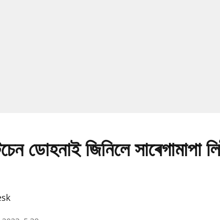
চেন ডোহনাই জিনিলে সাৰেগামাপা লি
esk