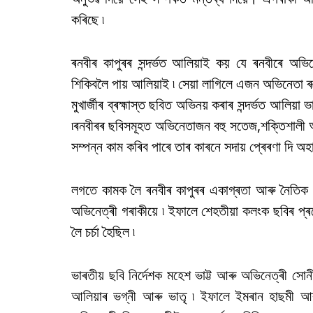
কৰিছে ৷
ৰনবীৰ কাপুৰৰ সন্দৰ্ভত আলিয়াই কয় যে ৰনবীৰে অভ
শিকিবলৈ পায় আলিয়াই ৷ সেয়া লাগিলে এজন অভিনেতা 
মুখাৰ্জীৰ ব্ৰহ্মাস্ত ছবিত অভিনয় কৰাৰ সন্দৰ্ভত আলি
৷ৰনবীৰৰ ছবিসমূহত অভিনেতাজন বহু সতেজ,শক্তিশালী আৰু
সম্পন্ন কাম কৰিব পাৰে তাৰ কাৰনে সদায় প্ৰেৰণা দি অ
লগতে কামক লৈ ৰনবীৰ কাপুৰৰ একাগ্ৰতা আৰু নৈতিক 
অভিনেত্ৰী গৰাকীয়ে ৷ ইফালে শেহতীয়া কলংক ছবিৰ প্
লৈ চৰ্চা হৈছিল ৷
ভাৰতীয় ছবি নিৰ্দেশক মহেশ ভাট্ট আৰু অভিনেত্ৰী সোনী 
আলিয়াৰ ভগ্নী আৰু ভাতৃ ৷ ইফালে ইমৰান হাছমী আৰু