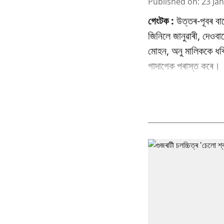
Published on
:
23 Ja
গেংটক :
উত্তৰ-পূবৰ বা
জিনিলে জানুৱাৰী, দেওব
মোহন, অনু মালিককে ধৰি 
গাদাগেক পৰাস্ত কৰে।