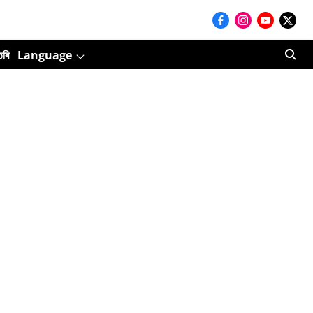
তৰি
Language