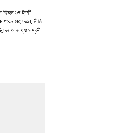
ৰ ছিজন ৯ৰ ট্ৰফী
ে শংকৰ মহাদেৱন, নীতি
ন্দৰ আৰু ধ্যানেশ্বৰী