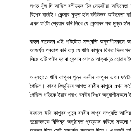
লগত যুঁজ দি আছিল বলীউডৰ চিৰ সেউজীয়া অভিনেতা ঋ
বিশেষ বাৰ্তাই ৷ কেন্সাৰ মুক্ত হ’ল বলীউডৰ অভিনেতা ঋ
এখন ফ’টো শ্বেয়াৰ কৰি লিখে যে কেন্সাৰৰ পৰা মুক্ত হ’ল 
ৰাহুল ৰাভেলৰ এই প’ষ্টটোত সম্প্ৰতি অনুৰাগীসকলে আ
আশ্চৰ্য্য প্ৰকাশ কৰি কয় যে ঋষি কাপুৰে বিগত দিনৰ প
সিঙে এটি প’ষ্টৰ দ্বাৰা কেন্সাৰ ৰোগত আক্ৰান্ত হোৱাৰ ই
অন্যহাতে ঋষি কাপুৰৰ পুত্ৰ ৰনবীৰ কাপুৰৰ এখন ফ’টো
গৈছিল। কাৰণ কিছুদিনৰ আগত ৰনবীৰ কাপুৰে এখন ফ’টো 
গৈছিল৷ গতিকে ইয়াৰ পৰাও ৰনবীৰ সিঙৰ অনুৰাগীসকলে ইংগ
ইফালে ঋষি কাপুৰৰ পুত্ৰ ৰনবীৰ কাপুৰ সম্প্ৰতি আলিয়া
দুয়োজনকে বিভিন্ন অনুষ্ঠানত প্ৰত্যক্ষ কৰিছে সকলো
অনুভৱ দিয়ে সেই সম্পৰ্কত মন্তব্য দিয়ে। এগৰাকী অভ