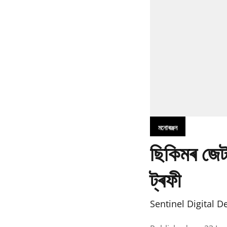
মনোৰঞ্জন
ছিকিমৰ জেট
ট্ৰফী
Sentinel Digital D