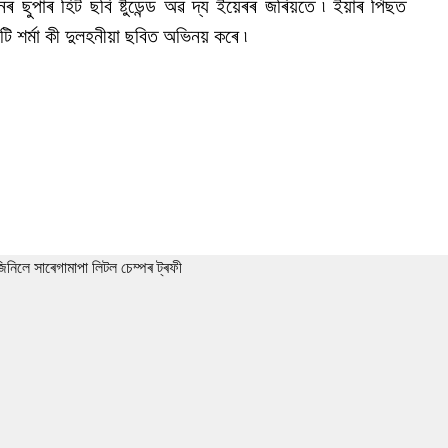
 ছুপাৰ হিট ছবি ষ্টুডেন্ড অৱ দ্য ইয়েৰৰ জৰিয়তে ৷ ইয়াৰ পিছত
ি শৰ্মা কী দুলহনীয়া ছবিত অভিনয় কৰে ৷