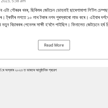
n 2023, 5:38 am
বে এটা গৌৰৱৰ খবৰ, ছিকিমৰ জেটচেন ডোহনাই ছাৰেগামাপা লি'টল চেম্পছ
াৰে। ট্ৰফীৰ লগতে ১০ লাখ টকাৰ নগদ পুৰস্কাৰো লাভ কৰে। এইবাৰ দৰ্শক
নতুন বিচাৰকৰ পেনেলৰ সাক্ষী হ'বলৈ পাইছিল। ফিনালেত জেটচেনে হৰ্ষ চিক
Read More