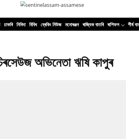
ী
চাকৰি
নিবিদা
বিবিধ
ব্ৰেকিং নিউজ
মনোৰঞ্জন
ৰাজ্যিক বাতৰি
ৰাশিফল
শীৰ্ষ বা
 চিৰসেউজ অভিনেতা ঋষি কাপুৰ