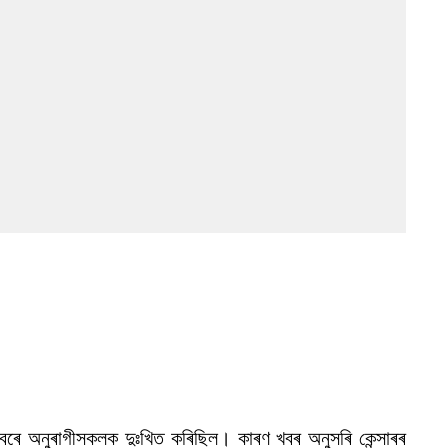
ি খবৰে অনুৰাগীসকলক দুঃখিত কৰিছিল। কাৰণ খবৰ অনুসৰি কেন্সাৰৰ