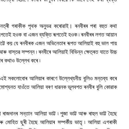
িনেত্ৰী গৰাকীক পৃথক অনুভৱ কৰোৱাই। ৰনবীৰৰ পৰা বহুত কথা
ৰূপতেই হওক বা এজন ব্যক্তি ৰূপতেই হওক ৷ ৰনবীৰৰ লগত আয়ান
য়া ভাট্টে কয় যে ৰনবীৰক এজন অভিনেতাৰ ৰূপত আলিয়াই বহু ভাল পায়
 বাস্তৱ সম্পন্ন ৷ ৰনবীৰে আলিয়াই বিভিন্ন ক্ষেত্ৰত যাতে উচ্চ
হাৰ কথাও উল্লেখ কৰে ৷
এই সকলোবোৰ আলিয়াৰ কাৰণে উল্লেখ্যনীয় বুলিও মন্তব্য কৰে
ৰমোশ্যনত যাওঁতে আলিয়া বৰণ ধাৱনক ভূলবশত ৰনবীৰ বুলি কোৱাক
ৰাজদানৰ সন্তান আলিয়া ভাট্ট ৷ পুজা ভাট্ট আৰু ৰাহুল ভাট্ট হৈছে
 মোহিত ছুৰী হৈছে আলিয়াৰ সম্পৰ্কীয় ভাতৃ ৷ আলিয়া এগৰাকী