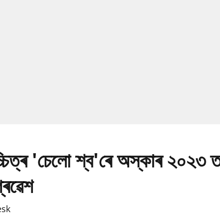
চ্চিত্ৰ 'চেলো শ্ব'ৰে অস্কাৰ ২০২৩ 
প্ৰৱেশ
esk