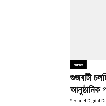
মনোৰঞ্জন
গুজৰাটী চল
আনুষ্ঠানিক 
Sentinel Digital D