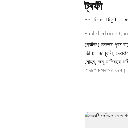
ট্ৰফী
Sentinel Digital D
Published on
:
23 Ja
গেংটক :
উত্তৰ-পূবৰ বা
জিনিলে জানুৱাৰী, দেওব
মোহন, অনু মালিককে ধৰি 
গাদাগেক পৰাস্ত কৰে।