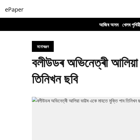
ePaper
আজিৰ অসম
খেলৰ পৃথিৱ
মনোৰঞ্জন
বলীউডৰ অভিনেত্ৰী আলিয়া ভ
তিনিখন ছবি