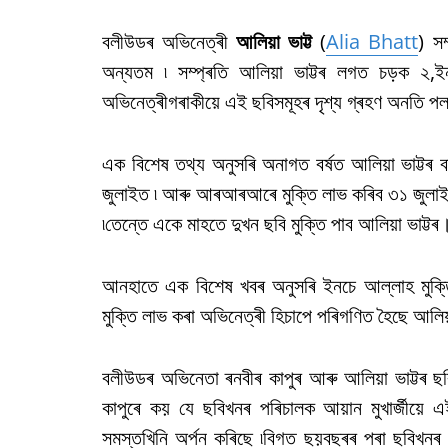
বলীউডৰ অভিনেত্ৰী
আলিয়া ভাট্ট
(
Alia Bhatt
) স
অন্যতম ৷ সম্প্ৰতি আলিয়া ভাট্টৰ লগত চড়ক ২
অভিনেত্ৰীগৰাকীয়ে এই ছবিসমূহৰ দৃশ্য গ্ৰহণ অনতি প
এক বিশেষ তথ্য অনুসৰি অনাগত বৰ্ষত আলিয়া ভাট্টৰ ব
জুলাইত ৷ আৰু আৰআৰআৰে মুক্তি লাভ কৰিব ৩১ জুলাইত ৷য
৷তেন্তে একে মাহতে দুখন ছবি মুক্তি পাব আলিয়া ভাট্টৰ
আনহাতে এক বিশেষ খবৰ অনুসৰি ইনচে আল্লাহ মুক্
মুক্তি লাভ কৰা অভিনেত্ৰী হিচাপে পৰিগণিত হৈছে আলিয়
বলীউডৰ অভিনেতা ৰনবীৰ কাপুৰ আৰু আলিয়া ভাট্টৰ ছবি ব
কাপুৰে কয় যে ছবিখনৰ পৰিচালক আয়ান মুখাৰ্জীয়ে 
সমস্তখিনি অৰ্পন কৰিছে ৷বিগত ছয়বছৰৰ পৰা ছবিখনৰ 