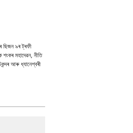
ৰ ছিজন ৯ৰ ট্ৰফী
ে শংকৰ মহাদেৱন, নীতি
ন্দৰ আৰু ধ্যানেশ্বৰী