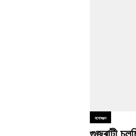
মনোৰঞ্জন
গুজৰাটী চল