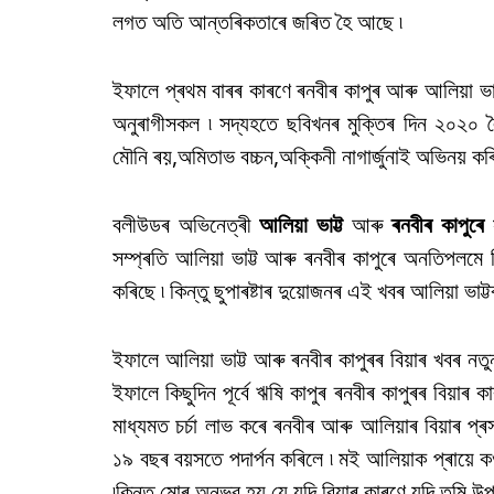
লগত অতি আন্তৰিকতাৰে জৰিত হৈ আছে ৷
ইফালে প্ৰথম বাৰৰ কাৰণে ৰনবীৰ কাপুৰ আৰু আলিয়া ভ
অনুৰাগীসকল ৷ সদ্যহতে ছবিখনৰ মুক্তিৰ দিন ২০২০ 
মৌনি ৰয়,অমিতাভ বচ্চন,অক্কিনী নাগাৰ্জুনাই অভিনয় কৰ
বলীউডৰ অভিনেত্ৰী
আলিয়া ভাট্ট
আৰু
ৰনবীৰ কাপুৰে
স
সম্প্ৰতি আলিয়া ভাট্ট আৰু ৰনবীৰ কাপুৰে অনতিপলমে 
কৰিছে ৷ কিন্তু ছুপাৰষ্টাৰ দুয়োজনৰ এই খবৰ আলিয়া ভাট্ট
ইফালে আলিয়া ভাট্ট আৰু ৰনবীৰ কাপুৰৰ বিয়াৰ খবৰ নতু
ইফালে কিছুদিন পূৰ্বে ঋষি কাপুৰ ৰনবীৰ কাপুৰৰ বিয়
মাধ্যমত চৰ্চা লাভ কৰে ৰনবীৰ আৰু আলিয়াৰ বিয়াৰ প
১৯ বছৰ বয়সতে পদাৰ্পন কৰিলে ৷ মই আলিয়াক প্ৰায়ে ক
৷কিন্তু মোৰ অনুভৱ হয় যে যদি বিয়াৰ কাৰণে যদি তুমি উপ