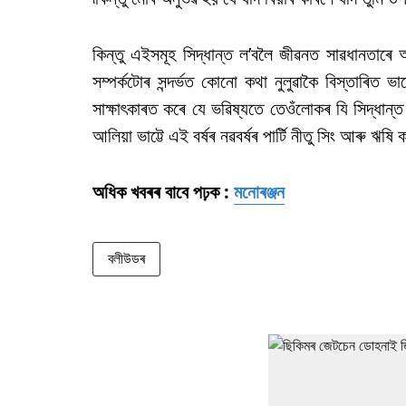
কিন্তু এইসমূহ সিদ্ধান্ত ল’বলৈ জীৱনত সাৱধানতাৰে
সম্পৰ্কটোৰ সন্দৰ্ভত কোনো কথা নুলুৱাকৈ বিস্তাৰিত ভা
সাক্ষাৎকাৰত কৰে যে ভৱিষ্যতে তেওঁলোকৰ যি সিদ্ধান্
আলিয়া ভাট্টে এই বৰ্ষৰ নৱবৰ্ষৰ পাৰ্টি নীতু সিং আৰু ঋষি
অধিক খবৰৰ বাবে পঢ়ক :
মনোৰঞ্জন
বলীউডৰ