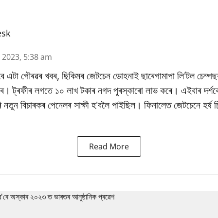
esk
n 2023, 5:38 am
বে এটা গৌৰৱৰ খবৰ, ছিকিমৰ জেটচেন ডোহনাই ছাৰেগামাপা লি'টল চেম্পছ
াৰে। ট্ৰফীৰ লগতে ১০ লাখ টকাৰ নগদ পুৰস্কাৰো লাভ কৰে। এইবাৰ দৰ্শক
নতুন বিচাৰকৰ পেনেলৰ সাক্ষী হ'বলৈ পাইছিল। ফিনালেত জেটচেনে হৰ্ষ চিক
Read More