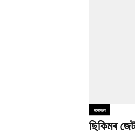
মনোৰঞ্জন
ছিকিমৰ জেট