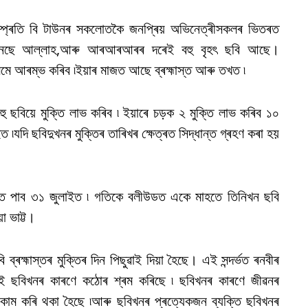
ম্প্ৰতি বি টাউনৰ সকলোতকৈ জনপ্ৰিয় অভিনেত্ৰীসকলৰ ভিতৰত
,ইনছে আল্লাহ,আৰু আৰআৰআৰৰ দৰেই বহু বৃহৎ ছবি আছে।
লমে আৰম্ভ কৰিব ৷ইয়াৰ মাজত আছে ব্ৰহ্মাস্ত আৰু তখত ৷
হু ছবিয়ে মুক্তি লাভ কৰিব ৷ ইয়াৰে চড়ক ২ মুক্তি লাভ কৰিব ১০
দি ছবিদুখনৰ মুক্তিৰ তাৰিখৰ ক্ষেত্ৰত সিদ্ধান্ত গ্ৰহণ কৰা হয়
।
তি পাব ৩১ জুলাইত ৷ গতিকে বলীউডত একে মাহতে তিনিখন ছবি
া ভাট্ট।
্ৰহ্মাস্তৰ মুক্তিৰ দিন পিছুৱাই দিয়া হৈছে। এই সন্দৰ্ভত ৰনবীৰ
এই ছবিখনৰ কাৰণে কঠোৰ শ্ৰম কৰিছে ৷ ছবিখনৰ কাৰণে জীৱনৰ
কাম কৰি থকা হৈছে ৷আৰু ছবিখনৰ প্ৰত্যেকজন ব্যক্তি ছবিখনৰ