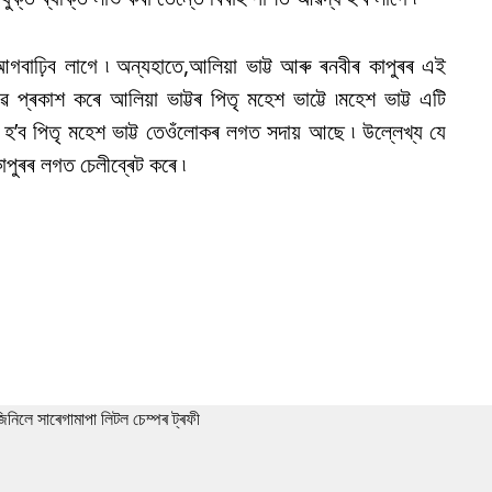
 আগবাঢ়িব লাগে ৷ অন্যহাতে,আলিয়া ভাট্ট আৰু ৰনবীৰ কাপুৰৰ এই
ৱে প্ৰকাশ কৰে আলিয়া ভাট্টৰ পিতৃ মহেশ ভাট্টে ৷মহেশ ভাট্ট এটি
ত হ’ব পিতৃ মহেশ ভাট্ট তেওঁলোকৰ লগত সদায় আছে ৷ উল্লেখ্য যে
 কাপুৰৰ লগত চেলীব্ৰেট কৰে ৷