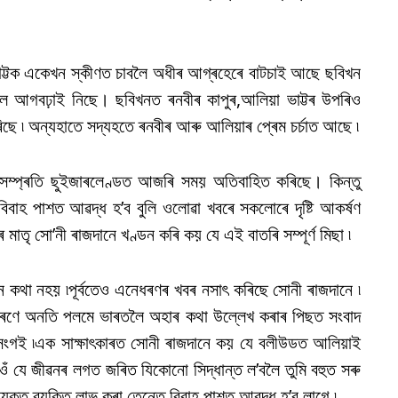
াট্টক একেখন স্কীণত চাবলৈ অধীৰ আগ্ৰহেৰে বাটচাই আছে ছবিখন
লৈ আগবঢ়াই নিছে। ছবিখনত ৰনবীৰ কাপুৰ,আলিয়া ভাট্টৰ উপৰিও
িছে ৷ অন্যহাতে সদ্যহতে ৰনবীৰ আৰু আলিয়াৰ প্ৰেম চৰ্চাত আছে ৷
ম্প্ৰতি ছুইজাৰলেণ্ডত আজৰি সময় অতিবাহিত কৰিছে। কিন্তু
বিবাহ পাশত আৱদ্ধ হ’ব বুলি ওলোৱা খবৰে সকলোৰে দৃষ্টি আকৰ্ষণ
ৰ মাতৃ সো’নী ৰাজদানে খণ্ডন কৰি কয় যে এই বাতৰি সম্পূৰ্ণ মিছা ৷
ন কথা নহয় ৷পূৰ্বতেও এনেধৰণৰ খবৰ নসাৎ কৰিছে সোনী ৰাজদানে ৷
াৰ কাৰণে অনতি পলমে ভাৰতলৈ অহাৰ কথা উল্লেখ কৰাৰ পিছত সংবাদ
্ৰসংগই ৷এক সাক্ষাৎকাৰত সোনী ৰাজদানে কয় যে বলীউডত আলিয়াই
ওঁ যে জীৱনৰ লগত জৰিত যিকোনো সিদ্ধান্ত ল’বলৈ তুমি বহুত সৰু
যুক্ত ব্যক্তি লাভ কৰা তেন্তে বিবাহ পাশত আৱদ্ধ হ’ব লাগে ৷