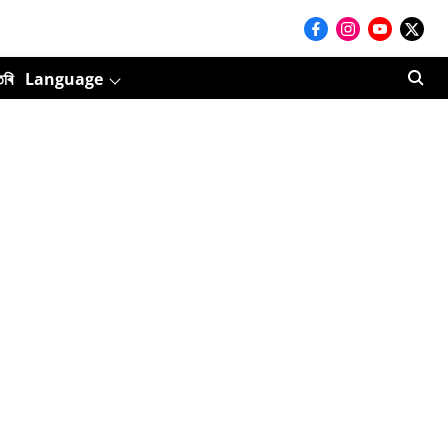
তৰি
Language