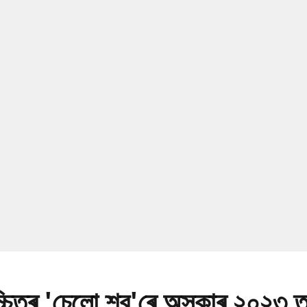
চ্চিত্ৰ 'চেলো শ্ব'ৰে অস্কাৰ ২০২৩ 