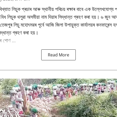
িখ্যাত লিচুক প্ৰচাৰ আৰু স্থানীয় পৰিচয় ৰক্ষাৰ বাবে এক উল্লেখযোগ্য প
ধ লিচুক থলুৱা অসমীয়া নাম দিয়াৰ সিদ্ধান্ত গ্ৰহণ কৰা হয়। ৬ জুন আৰ
ষিক তেজপুৰ লিচু মহোৎসৱৰ পূৰ্বে আজি জিলা উপায়ুক্ত কাৰ্যালয়ৰ কনফাৰেন্স 
িদ্ধান্ত গ্ৰহণ কৰা হয়।
 শোণ ...
Read More