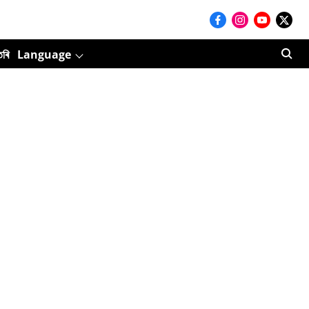
তৰি
Language