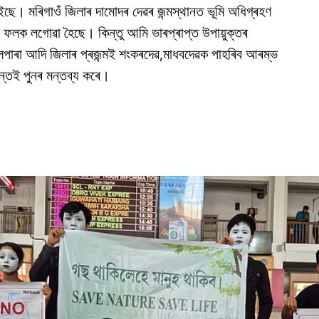
াইছে। মৰিগাওঁ জিলাৰ দামোদৰ দেৱৰ জন্মস্থানত ভূমি অধিগ্ৰহণ
ৰ ফলক লগোৱা হৈছে। কিন্তু আমি ভাৰপ্ৰাপ্ত উপায়ুক্তৰ
পাৰা আদি জিলাৰ প্ৰজন্মই শংকৰদেৱ,মাধবদেৱক পাহৰিব আৰম্ভ
হন্তই পুনৰ মন্তব্য কৰে।