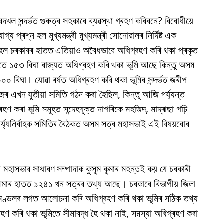
েদখল সন্দৰ্ভত গুৰুত্ব সহকাৰে ব্যৱস্থা গ্ৰহণ কৰিবনে? বিৰোধীয়ে
ৰশ্ন হল মুখ্যমন্ত্ৰী মুখ্যমন্ত্ৰী সোনোৱালৰ নিৰ্দিষ্ট এক
যটো হল চৰকাৰৰ হাতত এতিয়াও অবৈধভাবে অধিগ্ৰহণ কৰি থকা প্ৰকৃত
মতে ১৫৩ বিঘা ৰাজ্যত অধিগ্ৰহণ কৰি থকা ভূমি আছে কিন্তু অসম
০ বিঘা। যোৱা বৰ্ষত অধিগ্ৰহণ কৰি থকা ভূমিৰ সন্দৰ্ভত জৰীপ
ৰ এখন যুতীয়া সমিতি গঠন কৰা হৈছিল, কিন্তু আজি পৰ্য্যন্ত
 কৰা ভূমি সমূহত সন্দেহযুক্ত নাগৰিকে মহজিদ, মাদ্ৰাছা গঢ়ি
কাৰ্য্যনিৰ্বাহক সমিতিৰ বৈঠকত অসম সত্ৰ মহাসভাই এই বিষয়বোৰ
মহাসভাৰ সাধাৰণ সম্পাদাক কুসুম কুমাৰ মহন্তই কয় যে চৰকাৰী
আমাৰ হাতত ১২৪১ খন সত্ৰৰ তথ্য আছে। চৰকাৰে বিভাগীয় জিলা
ু মণ্ডলৰ লগত আলোচনা কৰি অধিগ্ৰহণ কৰি থকা ভূমিৰ সঠিক তথ্য
কৰি থকা ভূমিতে সীমাবদ্ধ হৈ থকা নাই, সমস্যা অধিগ্ৰহণ কৰা