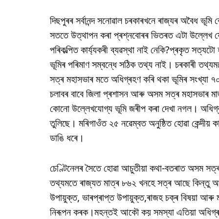
দিছপুৰৰ সৰ্বানন্দ সনোৱাল চৰকাৰখনে ৰাজ্যৰ অবৈধ ভূমি ব
সততে উত্থাপন কৰা প্ৰশ্নবোৰৰ ভিতৰত এটা উল্লেখ যোগ্য প্
পৰিকল্পিত কাৰ্য্যকৰী ব্যৱস্থা নাই নেকি?প্ৰকৃত সত্
ভূমিৰ পৰিমাণ সম্বন্ধে সঠিক তথ্য নাই। চৰকাৰী তথ্য
সত্ৰ মহাসভাৰ মতে অধিগ্ৰহণ কৰি থকা ভূমিৰ সংখ্যা ৭০০
চলাবৰ বাবে জিলা প্ৰশাসন আৰু অসম সত্ৰ মহাসভাৰ মাজ
কোনো উল্লেখযোগ্য ভূমি জৰীপ কৰা দেখা নগল। অধিগ্ৰহণ
তুলিছে। মৰিগাওঁত ২৫ নৱেম্বত অনুষ্ঠিত হোৱা কেন্দীয় 
ডাঙি ধৰে।
চেণ্টিনেলৰ সৈতে হোৱা আচুতীয়া কথা-বতৰাত অসম সত্ৰ 
তথ্যমতে ৰাজ্যত মাত্ৰ ৮৬২ খনহে সত্ৰ আছে কিন্তু 
উপায়ুক্ত, ভাৰপ্ৰাপ্ত উপায়ুক্ত,ৰাজহ চক্ৰ বিষয়া আৰ
নিৰূপন কৰক।মহন্তই আকৌ কয় সমস্যা এতিয়া অধিগ্ৰহণ 