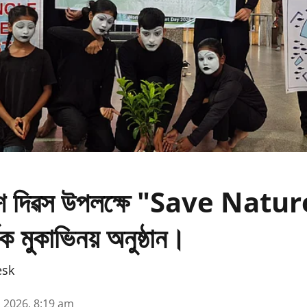
ৱেশ দিৱস উপলক্ষে "Save Natu
ক মুকাভিনয় অনুষ্ঠান।
esk
n 2026, 8:19 am