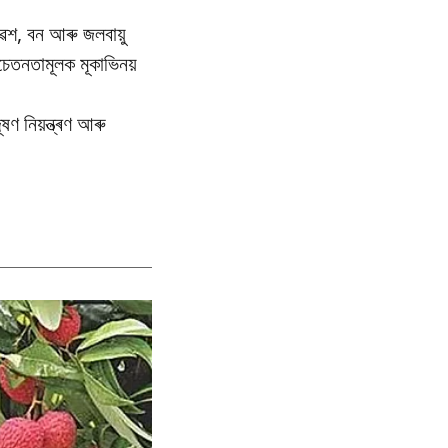
েশ, বন আৰু জলবায়ু
তনতামূলক মূকাভিনয়
ণ নিয়ন্ত্ৰণ আৰু