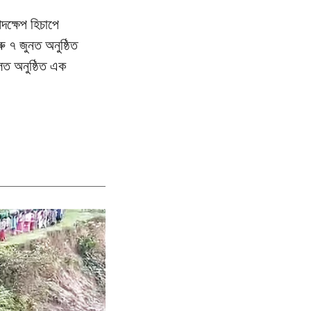
দক্ষেপ হিচাপে
ু ৭ জুনত অনুষ্ঠিত
হলত অনুষ্ঠিত এক