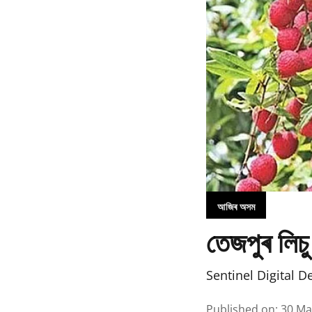
আজিৰ অসম
তেজপুৰ লিচু
Sentinel Digital D
Published on
:
30 Ma