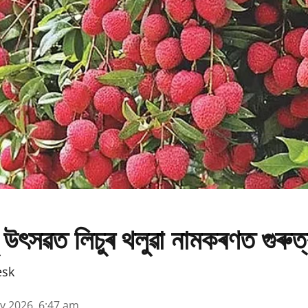
 উৎসৱত লিচুৰ থলুৱা নামকৰণত গুৰুত
esk
y 2026, 6:47 am