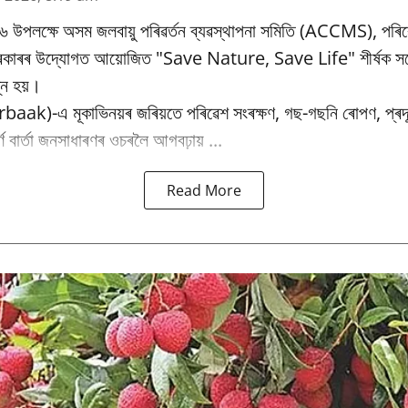
৬ উপলক্ষে অসম জলবায়ু পৰিৱর্তন ব্যৱস্থাপনা সমিতি (ACCMS), পৰিৱ
 চৰকাৰৰ উদ্যোগত আয়োজিত "Save Nature, Save Life" শীৰ্ষক সচে
্ন হয়।
baak)-এ মূকাভিনয়ৰ জৰিয়তে পৰিৱেশ সংৰক্ষণ, গছ-গছনি ৰোপণ, প্ৰদূষ
পূৰ্ণ বাৰ্তা জনসাধাৰণৰ ওচৰলৈ আগবঢ়ায় ...
Read More