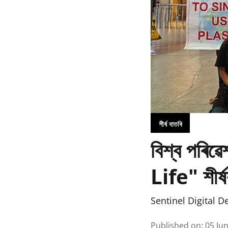
শীৰ্ষ বাতৰি
বিশ্ব পৰি
Life" শীৰ্ষ
Sentinel Digital D
Published on
:
05 Ju