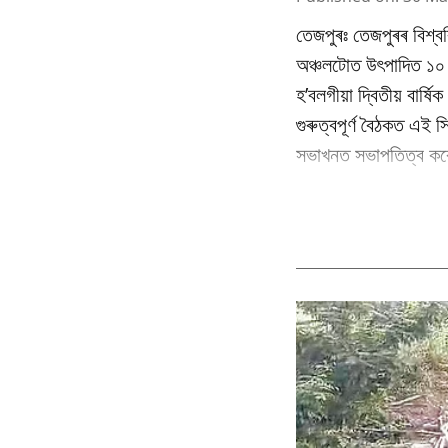
তেজপুৰঃ তেজপুৰৰ বিশ্বব
অঞ্চলটোত উৎপাদিত ১০ বি
হ’বলগীয়া দ্বিতীয় বাৰ্
গুৰুত্বপূৰ্ণ বৈঠকত এই স
সভাখনত সভাপতিত্ব কৰে