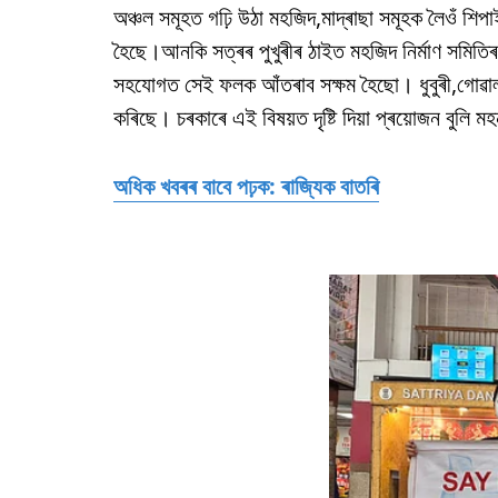
অঞ্চল সমূহত গঢ়ি উঠা মহজিদ,মাদ্ৰাছা সমূহক লৈওঁ শিপ
হৈছে।আনকি সত্ৰৰ পুখুৰীৰ ঠাইত মহজিদ নিৰ্মাণ সমিতি
সহযোগত সেই ফলক আঁতৰাব সক্ষম হৈছো। ধুবুৰী,গোৱাল
কৰিছে। চৰকাৰে এই বিষয়ত দৃষ্টি দিয়া প্ৰয়োজন বুলি ম
অধিক খবৰৰ বাবে পঢ়ক: ৰাজ্যিক বাতৰি