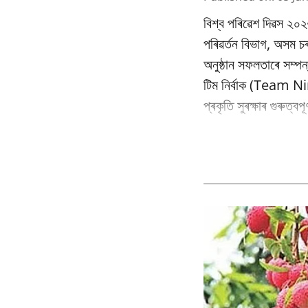
বিশ্ব পৰিৱেশ দিৱস ২০২
পৰিৱর্তন বিভাগ, অসম
অনুষ্ঠান সফলতাৰে সম্পন
টিম নিৰ্বাক (Team Nir
প্ৰকৃতি সুৰক্ষাৰ গুৰুত্ব