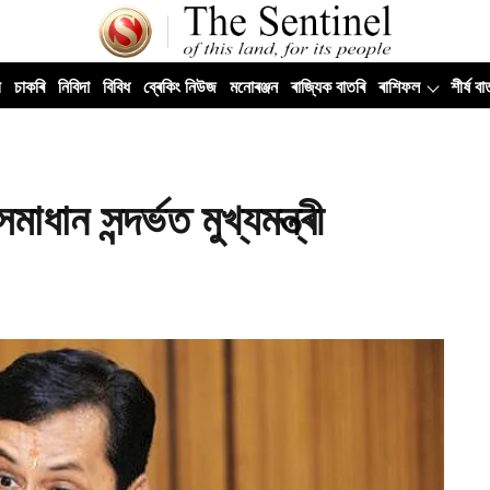
ী
চাকৰি
নিবিদা
বিবিধ
ব্ৰেকিং নিউজ
মনোৰঞ্জন
ৰাজ্যিক বাতৰি
ৰাশিফল
শীৰ্ষ বা
ধান সন্দৰ্ভত মুখ্যমন্ত্ৰী