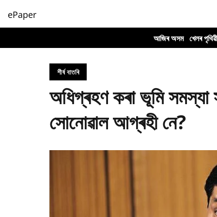
ePaper
আজিৰ অসম
খেলৰ পৃথিৱ
শীৰ্ষ বাতৰি
অধিগ্ৰহণ কৰা ভূমি সমস্যা সমা
সোনোৱাল আগ্ৰহী নে?