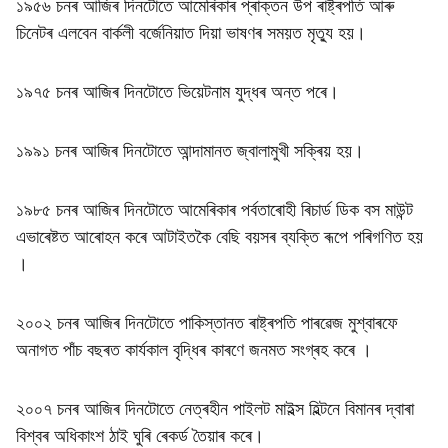
১৯৫৬ চনৰ আজিৰ দিনটোতে আমেৰিকাৰ প্ৰাক্তন উপ ৰাষ্ট্ৰপতি আৰু
চিনেটৰ এলবেন বাৰ্কলী বৰ্জেনিয়াত দিয়া ভাষণৰ সময়ত মৃত্যু হয়।
১৯৭৫ চনৰ আজিৰ দিনটোতে ভিয়েটনাম যুদ্ধৰ অন্ত পৰে।
১৯৯১ চনৰ আজিৰ দিনটোতে আন্দামানত জ্বালামুখী সক্ৰিয় হয়।
১৯৮৫ চনৰ আজিৰ দিনটোতে আমেৰিকাৰ পৰ্বতাৰোহী ৰিচাৰ্ড ডিক বস মাউন্ট
এভাৰেষ্টত আৰোহন কৰে আটাইতকৈ বেছি বয়সৰ ব্যক্তি ৰূপে পৰিগণিত হয়
।
২০০২ চনৰ আজিৰ দিনটোতে পাকিস্তানত ৰাষ্ট্ৰপতি পাৰৱেজ মুশ্বাৰফে
অনাগত পাঁচ বছৰত কাৰ্যকাল বৃদ্ধিৰ কাৰণে জনমত সংগ্ৰহ কৰে ।
২০০৭ চনৰ আজিৰ দিনটোতে নেত্ৰহীন পাইলট মাইল্স হিল্টনে বিমানৰ দ্বাৰা
বিশ্বৰ অধিকাংশ ঠাই ঘুৰি ৰেকৰ্ড তৈয়াৰ কৰে।