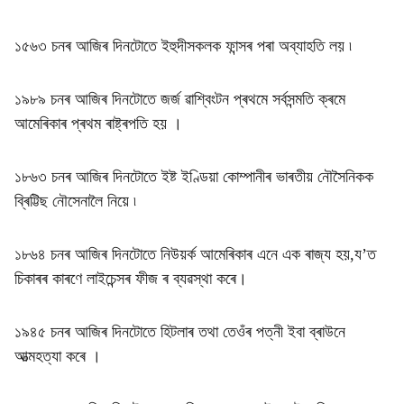
১৫৬৩ চনৰ আজিৰ দিনটোতে ইহুদীসকলক ফান্সৰ পৰা অব্যাহতি লয় ৷
১৯৮৯ চনৰ আজিৰ দিনটোতে জৰ্জ ৱাশ্বিংটন প্ৰথমে সৰ্বসন্মতি ক্ৰমে
আমেৰিকাৰ প্ৰথম ৰাষ্ট্ৰপতি হয় ।
১৮৬৩ চনৰ আজিৰ দিনটোতে ইষ্ট ইণ্ডিয়া কোম্পানীৰ ভাৰতীয় নৌসৈনিকক
ব্ৰিট্টিছ নৌসেনালৈ নিয়ে ৷
১৮৬৪ চনৰ আজিৰ দিনটোতে নিউয়ৰ্ক আমেৰিকাৰ এনে এক ৰাজ্য হয়,য’ত
চিকাৰৰ কাৰণে লাইচেন্সৰ ফীজ ৰ ব্যৱস্থা কৰে।
১৯৪৫ চনৰ আজিৰ দিনটোতে হিটলাৰ তথা তেওঁৰ পত্নী ইবা ব্ৰাউনে
আত্মহত্যা কৰে ।