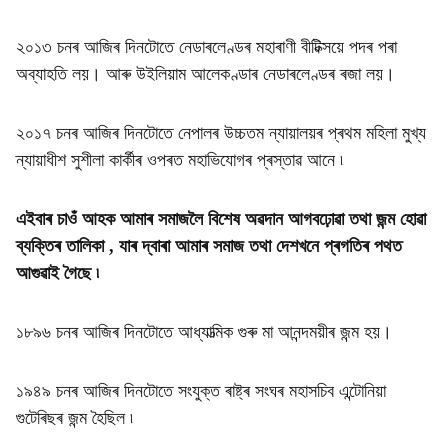
২০১৩ চনৰ আজিৰ দিনটোতে নেডাৰলেণ্ডৰ মহাৰাণী বীটিক্সয়ে পদৰ পৰা
অব্যাহতি লয়। আৰু উইলিয়াম আলেকণ্ডাৰ নেডাৰলেণ্ডৰ ৰজা লয়।
২০১৭ চনৰ আজিৰ দিনটোতে নেপালৰ উচ্চতম ন্যায়ালয়ৰ প্ৰথম মহিলা মুখ্য
ন্যায়াধীশ সুশীলা কাৰ্কীৰ ওপৰত মহাভিযোগৰ প্ৰস্তাৱ আনে ৷
এইবাৰ চাওঁ আহক আমাৰ সমাজলৈ বিশেষ অৱদান আগবঢ়োৱা তথা জন্ম হোৱা
ব্যক্তিৰ তালিকা , যাৰ দ্বাৰা আমাৰ সমাজ তথা দেশখনে প্ৰগতিৰ পথত
আগুৱাই গৈছে ৷
১৮৯৬ চনৰ আজিৰ দিনটোতে আধ্যাত্মিক গুৰু মা আনন্দময়ীৰ জন্ম হয়।
১৯৪৯ চনৰ আজিৰ দিনটোতে সংযুক্ত ৰাষ্ট্ৰ সংঘৰ মহাসচিব এন্টোনিয়া
গুটেৰিছৰ জন্ম হৈছিল ৷