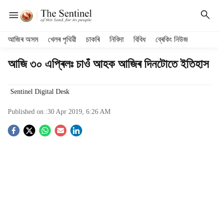
H
আজিৰ অসম
খেলৰ পৃথিৱী
চাকৰি
নিবিদা
বিবিধ
ব্ৰেকিং নিউজ
e
a
আজি ৩০ এপ্ৰিলঃ চাওঁ আহক আজিৰ দিনটোতে ইতিহাস
d
e
r
Sentinel Digital Desk
m
Published on :
30 Apr 2019, 6:26 AM
e
n
S
u
i
o
t
e
c
m
s
i
a