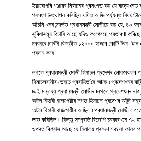
ইয়াৰোপৰি পঞ্জাৱৰ নিৰ্বাচনৰ প্ৰসংগত কয় যে ৰাজ্যখনত ক
প্ৰসংগ উত্থাপন কৰিছিল যদিও আজি পৰ্য্যন্ত বিষয়টোৱে 
আঁচনি খনৰ সন্দৰ্ভত প্ৰধানমন্ত্ৰী মোডীয়ে কয় যে, ৪০
সুবিধাসমূহ বিচাৰি আছে যদিও কংগ্ৰেছে প্ৰতাৰণা কৰিছ
চৰকাৰে চাৰিটা কিস্তীত ১২০০০ হাজাৰ কোটি টকা "ৱা
প্ৰদান কৰে ৷
লগতে প্ৰধানমন্ত্ৰী মোডী হিমাচল প্ৰদেশৰ লোকসকলৰ প্ৰশং
হিমাচলবাসীৰ তেজত প্ৰবাহিত হৈ আছে ৷ প্ৰদেশখনৰ বাসিন্দ
৷এই মন্তব্য প্ৰধানমন্ত্ৰী মোডীৰ ৷লগতে প্ৰদেশখনৰ ৰাজ্য
অটল বিহাৰী বাজপেয়ীৰ লগত হিমাচল প্ৰদেশৰ অটুট সম্বন্
অটল বিহাৰী বাজপেয়ীৰ আছিল ৷ প্ৰধানমন্ত্ৰী মোডী লগত
লাভ কৰিছিল। কিন্তু সম্প্ৰতি বিজেপি চৰকাৰখনে ৭২ হ
ওপৰত বিশ্বাস আছে যে,হিমালয় প্ৰদেশ সকলো ফালৰ পৰা