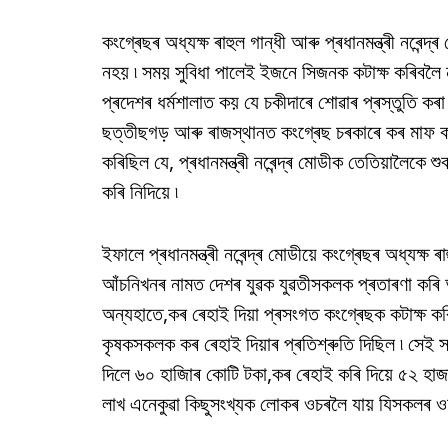
কংগ্ৰেছৰ অধ্যক্ষ ৰাহুল গান্ধী আৰু প্ৰধানমন্ত্ৰী নৰেন
নহয় ৷ সময় সুবিধা পালেই ইজনে সিজনক কটাক্ষ কৰিবলৈ নাপ
প্ৰদেশৰ ধৰ্মশালাত কয় যে চকীদাৰে শোৱাৰ প্ৰস্তুতি কৰা 
ছত্তীছগড় আৰু ৰাজস্থানত কংগ্ৰেছ চৰকাৰে কৰ মাফ কৰি 
কৰিছিল যে, প্ৰধানমন্ত্ৰী নৰেন্দ্ৰ মোডীক তেতিয়ালৈকে 
কৰি নিদিয়ে ৷
ইফালে প্ৰধানমন্ত্ৰী নৰেন্দ্ৰ মোডীয়ে কংগ্ৰেছৰ অধ্যক্ষ
আঁচনিখনৰ নামত দেশৰ যুৱক যুৱতীসকলক প্ৰতাৰণা কৰি
অন্যহাতে,কৰ ৰেহাই দিয়া প্ৰসংগত কংগ্ৰেছক কটাক্ষ কৰি 
কৃষকসকলক কৰ ৰেহাই দিয়াৰ প্ৰতিশ্ৰুতি দিছিল ৷ সেই
দিলে ৬০ হাজিাৰ কোটি টকা,কৰ ৰেহাই কৰি দিয়ে ৫২ হা
লাখ এনেকুৱা কিছুসংখ্যক লোকৰ ওচৰলৈ যায় যিসকলৰ 