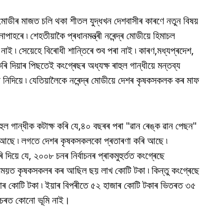
্দ্ৰ মোডীৰ মাজত চলি থকা শীতল যুদ্ধখন দেশবাসীৰ কাৰণে নতুন বিষয়
াহৰে ৷ শেহতীয়াকৈ প্ৰধানমন্ত্ৰী নৰেন্দ্ৰ মোডীয়ে হিমাচল
নাই ৷ সেয়েহে বিৰোধী শান্তিৰে শুব পৰা নাই ৷ কাৰণ,মধ্যপ্ৰদেশ,
দিয়াৰ পিছতেই কংগ্ৰেছৰ অধ্যক্ষ ৰাহুল গান্ধীয়ে মন্তব্য
শুব নিদিয়ে ৷ যেতিয়ালৈকে নৰেন্দ্ৰ মোডীয়ে দেশৰ কৃষকসকলক কৰ মাফ
 ৰাহুল গান্ধীক কটাক্ষ কৰি যে,৪০ বছৰৰ পৰা "ৱান ৰেঙ্ক ৱান পেছন"
 আছে ৷ লগতে দেশৰ কৃষকসকলকো প্ৰতাৰণা কৰি আছে ৷
দিয়ে যে, ২০০৮ চনৰ নিৰ্বাচনৰ প্ৰাকমুহুৰ্তত কংগ্ৰেছে
 সময়ত কৃষকসকলৰ কৰ আছিল ছয় লাখ কোটি টকা ৷ কিন্তু কংগ্ৰেছে
জাৰ কোটি টকা ৷ ইয়াৰ বিপৰীতে ৫২ হাজাৰ কোটি টকাৰ ভিতৰত ৩৫
ওচৰত কোনো ভূমি নাই।