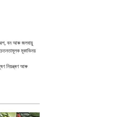
েশ, বন আৰু জলবায়ু
তনতামূলক মূকাভিনয়
ণ নিয়ন্ত্ৰণ আৰু