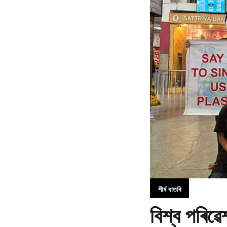
শীৰ্ষ বাতৰি
বিশ্ব পৰি