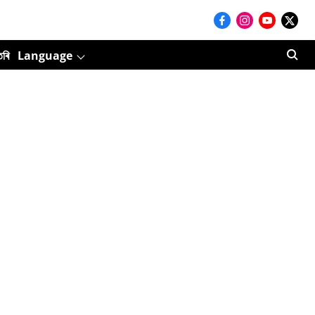
তৰি
Language