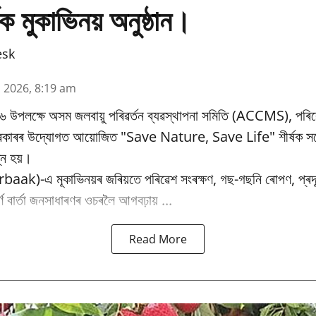
ক মুকাভিনয় অনুষ্ঠান।
esk
n 2026, 8:19 am
৬ উপলক্ষে অসম জলবায়ু পৰিৱর্তন ব্যৱস্থাপনা সমিতি (ACCMS), পৰিৱ
 চৰকাৰৰ উদ্যোগত আয়োজিত "Save Nature, Save Life" শীৰ্ষক সচে
্ন হয়।
baak)-এ মূকাভিনয়ৰ জৰিয়তে পৰিৱেশ সংৰক্ষণ, গছ-গছনি ৰোপণ, প্ৰদূষ
পূৰ্ণ বাৰ্তা জনসাধাৰণৰ ওচৰলৈ আগবঢ়ায় ...
Read More