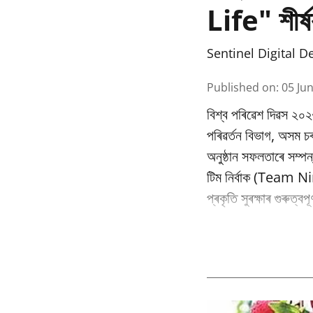
Life" শীৰ্ষ
Sentinel Digital D
Published on
:
05 Ju
বিশ্ব পৰিৱেশ দিৱস ২০২
পৰিৱর্তন বিভাগ, অসম
অনুষ্ঠান সফলতাৰে সম্পন
টিম নিৰ্বাক (Team Nir
প্ৰকৃতি সুৰক্ষাৰ গুৰুত্ব