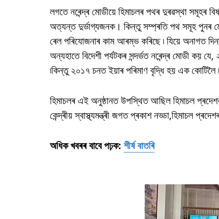
লগতে নৰেন্দ্ৰ মোডীয়ে হিমাচলৰ পথৰ দুৰৱস্থা সমূহৰ বি
অত্যন্ত দুৰ্ভাগ্যজনক। কিন্তু সম্প্ৰতি পথ সমূহ পুনৰ 
ৰেল পৰিযোজনাৰ কাম আৰম্ভ কৰিছে ৷ যিয়ে অনাগত দিন
অন্যহাতে বিদেশী পৰ্যটকৰ সন্দৰ্ভত নৰেন্দ্ৰ মোডী কয় 
৷কিন্তু ২০১৭ চনত ইয়াৰ পৰিমাণ বৃদ্ধি হয় এক কোটিলৈ 
হিমাচলৰ এই অনুষ্ঠানত উপস্থিত আছিল হিমাচল প্ৰদেশৰ মুখ্
কেন্দ্ৰীয় স্বাস্থ্যমন্ত্ৰী জগত প্ৰকাশ নড্ডা,হিমাচল প্
অধিক খবৰৰ বাবে পঢ়ক:
শীৰ্ষ বাতৰি