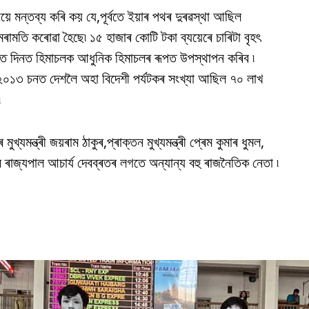
ষয়ে মন্তব্য কৰি কয় যে,পূৰ্বতে ইয়াৰ পথৰ দুৰৱস্থা আছিল
মেৰামতি কৰোৱা হৈছে৷ ১৫ হাজাৰ কোটি টকা ব্যয়েৰে চাৰিটা বৃহৎ
ত দিনত হিমাচলক আধুনিক হিমাচলৰ ৰূপত উপস্থাপন কৰিব ৷
যে, ২০১৩ চনত দেশলৈ অহা বিদেশী পৰ্যটকৰ সংখ্যা আছিল ৭০ লাখ
৷
যমন্ত্ৰী জয়ৰাম ঠাকুৰ,প্ৰাক্তন মুখ্যমন্ত্ৰী প্ৰেম কুমাৰ ধুমল,
ৰদেশৰ ৰাজ্যপাল আচাৰ্য দেবব্ৰতৰ লগতে অন্যান্য বহু ৰাজনৈতিক নেতা ৷