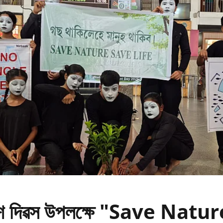
ৱেশ দিৱস উপলক্ষে "Save Natu