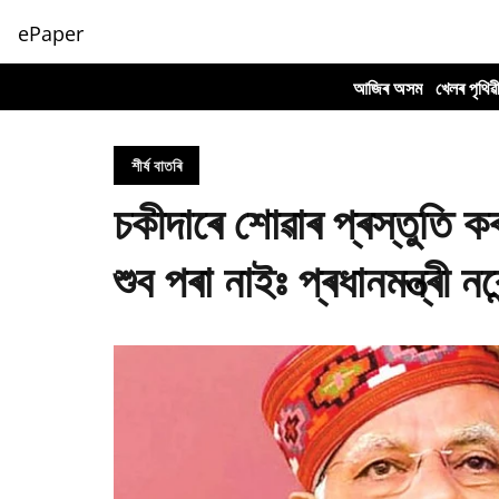
ePaper
আজিৰ অসম
খেলৰ পৃথিৱ
শীৰ্ষ বাতৰি
চকীদাৰে শোৱাৰ প্ৰস্তুতি ক
শুব পৰা নাইঃ প্ৰধানমন্ত্ৰী নৰ