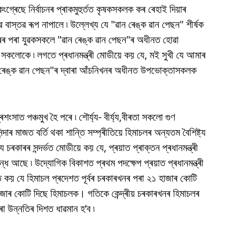
ংগ্ৰেছে নিৰ্বাচনৰ প্ৰাকমুহুৰ্তত কৃষকসকলক কৰ ৰেহাই দিয়াৰ
বাস্তৱ ৰূপ নাপালে ৷ উল্লেখ্য যে "ৱান ৰেঙ্ক ৱান পেছন" শীৰ্ষক
 বছৰৰ পৰা যুৱকসকলে "ৱান ৰেঙ্ক ৱান পেছন"ৰ অধীনত হোৱা
ে সকলোকে ৷ লগতে প্ৰধানমন্ত্ৰী মোডীয়ে কয় যে, মই সুখী যে আমাৰ
ন ৰেঙ্ক ৱান পেছন"ৰ দ্বাৰা আঁচনিখনৰ অধীনত উপভোক্তাসকলক
সাত পঞ্চমুখ হৈ পৰে ৷ শৌৰ্য্য- বীৰ্য্য,বীৰতা সকলো গুণ
াৰ মাজত বৰ্তি থকা শান্তি সম্প্ৰীতিয়ে হিমাচলৰ অন্যতম বৈশিষ্ট্য
 চৰকাৰৰ সন্দৰ্ভত মোডীয়ে কয় যে, প্ৰয়াত প্ৰাক্তন প্ৰধানমন্ত্ৰী
ধ আছে ৷ উদ্যোগিক বিকাশত প্ৰথম পদক্ষেপ প্ৰয়াত প্ৰধানমন্ত্ৰী
ে কয় যে হিমাচল প্ৰদেশত পূৰ্বৰ চৰকাৰখনৰ পৰা ২১ হাজাৰ কোটি
াজাৰ কোটি দিছে হিমাচলক। গতিকে কেন্দ্ৰীয় চৰকাৰখনৰ হিমাচলৰ
 উন্নতিৰ দিশত ধাৱমান হ’ব ৷