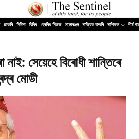
ী
চাকৰি
নিবিদা
বিবিধ
ব্ৰেকিং নিউজ
মনোৰঞ্জন
ৰাজ্যিক বাতৰি
ৰাশিফল
শীৰ্ষ বা
ৰা নাই: সেয়েহে বিৰোধী শান্তিৰে
েন্দ্ৰ মোডী