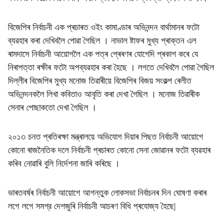
বিজেপিৰ নিৰ্বাচনী এক প্ৰচাৰত ওইং কামাণ্ডাৰ অভিনন্দন বাৰ্থামানৰ ফটো
ব্যৱহাৰ কৰা দেখিবলৈ পোৱা গৈছিল । নাভাল ষ্টাফৰ মুখ্য প্ৰাক্তন এল
ৰামদাসে নিৰ্বাচনী আয়োগলৈ এক পত্ৰ প্ৰেৰণৰ যোগেদি প্ৰকাশ কৰে যে
নিৰাপত্তা ৰক্ষীৰ ফটো অপব্যৱহাৰ কৰা হৈছে । লগতে দেখিবলৈ পোৱা গৈছিল
দিল্লীৰ বিজেপিৰ মুখ্য মনোজ তিৱাৰীয়ে বিজেপিৰ বিজয় সংকল্প ৰেলীত
অভিনন্দনকলৈ লিখা কবিতাও আবৃতি কৰা দেখা গৈছিল । মনোজ তিৱাৰীক
সেনাৰ পোছাকতো দেখা গৈছিল ।
২০১৩ চনত প্ৰতিৰক্ষা মন্ত্ৰালয়ে অভিযোগ দিয়াৰ পিছত নিৰ্বাচনী আয়োগে
কোনো ৰাজনৈতিক দলে নিৰ্বাচনী প্ৰচাৰত কোনো সেনা জোৱানৰ ফটো ব্যৱহাৰ
কৰিব নোৱাৰি বুলি নিৰ্দেশনা জাৰি কৰিছে ।
ভাৰতবর্ষৰ নিৰ্বাচনী আয়োগে আগন্তুক লোকসভা নির্বাচনৰ দিন ঘোষণা কৰাৰ
লগে লগে সমগ্র দেশজুৰি নিৰ্বাচনী আচৰণ বিধি প্ৰযোজ্য হৈছে|