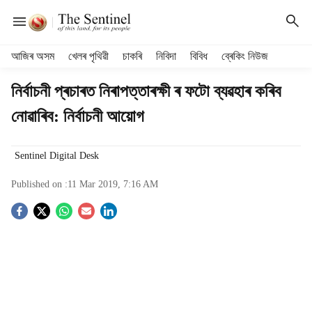
H
আজিৰ অসম
খেলৰ পৃথিৱী
চাকৰি
নিবিদা
বিবিধ
ব্ৰেকিং নিউজ
e
a
নিৰ্বাচনী প্ৰচাৰত নিৰাপত্তাৰক্ষী ৰ ফটো ব্যৱহাৰ কৰিব
d
নোৱাৰিব: নিৰ্বাচনী আয়োগ
e
r
m
Sentinel Digital Desk
e
n
Published on :
11 Mar 2019, 7:16 AM
u
i
S
t
e
o
m
s
c
i