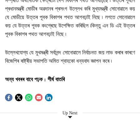
সম্প্ৰতি অৰ্থনৈতিক ক্ষেত্ৰটো দেশ বিকাশৰ পথত আগবাঢ়িছে ৷ উত্তৰ পূবলৈ
প্ৰধানমন্ত্ৰী মোডীৰ অৱদানৰ প্ৰসংগ উল্লেখ কৰি মুখ্যমন্ত্ৰী সোনোৱালে কয়
যে মোডীয়ে উত্তৰ পূবক বিকাশৰ পথত আগবঢ়াই নিছে ৷ লগতে সোনোৱালে
কয় যে উত্তৰ পূবক কংগ্ৰেছে উপেক্ষিত কৰিছিল ৷কিন্তু এন ডি এই উত্তৰ
পূবক বিকাশৰ পথত আগবঢ়াই নিছে ৷
উল্লেখযোগ্য যে মুখমন্ত্ৰী সৰ্বানন্দ সোনোৱালে নিৰ্বাচনত জয় লাভ কৰাৰ কাৰণে
বিজেপিৰ ৰাষ্ট্ৰীয় সভাপতি অমিত শ্বাহকো ধন্যবাদ জ্ঞাপন কৰে ৷
অন্য খবৰৰ বাবে পঢ়ক :
শীৰ্ষ বাতৰি
Up Next