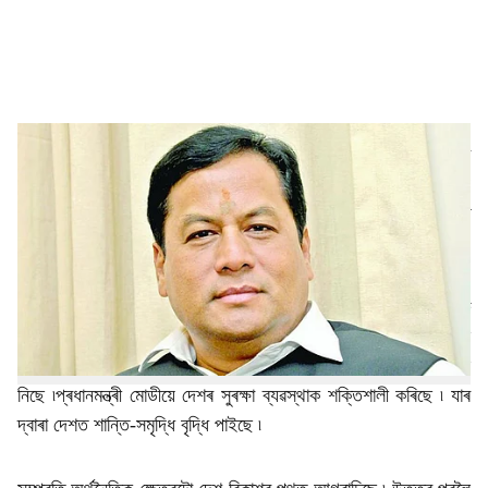
a
l
s
h
মুখ্যমন্ত্ৰী
সৰ্বানন্দ সোনোৱালে
বৃহস্পতিবাৰে ঘোষণা হোৱা লোকসভা নিৰ্বাচনৰ
ফলাফলত ৰাজ্যখনৰ জনসাধাৰণে দেখুওৱা সমৰ্থনৰ কাৰণে কৃতজ্ঞতা জ্ঞাপন
a
কৰে ৷ মুখ্যমন্ত্ৰী সোনোৱালে কয় যে দেশবাসীয়ে প্ৰধান মন্ত্ৰী মোডীৰ মাজত
r
দেশক সুৰক্ষিত কৰি ৰখাৰ এজন আদৰ্শবাদী নেতা বিচাৰি পাইছে ৷
e
"সবকা সাথ সবকা বিকাশৰ" শ্ল’গানেৰে প্ৰধানমন্ত্ৰী মোডীয়ে সততা আৰু
কঠোৰ পৰিশ্ৰমেৰে ভাৰতীয়সকলৰ মনত দেশভক্তিৰ ভাব পুনৰ জাগ্ৰত কৰিছে
৷ আৰু ভাৰতক এখন দুৰ্নীতি মুক্ত এখন দেশ হিছাপে গঢ়াৰ দিশেৰে আগবঢ়াই
নিছে ৷প্ৰধানমন্ত্ৰী মোডীয়ে দেশৰ সুৰক্ষা ব্যৱস্থাক শক্তিশালী কৰিছে ৷ যাৰ
দ্বাৰা দেশত শান্তি-সমৃদ্ধি বৃদ্ধি পাইছে ৷