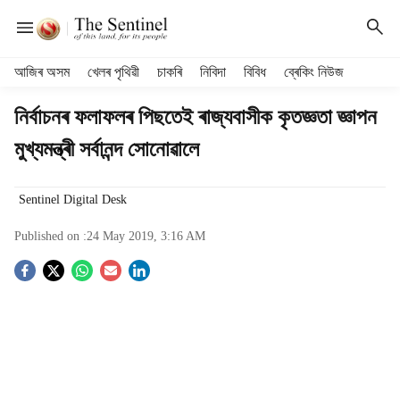
H
আজিৰ অসম
খেলৰ পৃথিৱী
চাকৰি
নিবিদা
বিবিধ
ব্ৰেকিং নিউজ
e
a
নিৰ্বাচনৰ ফলাফলৰ পিছতেই ৰাজ্যবাসীক কৃতজ্ঞতা জ্ঞাপন
d
মুখ্যমন্ত্ৰী সৰ্বানন্দ সোনোৱালে
e
r
m
Sentinel Digital Desk
e
n
Published on :
24 May 2019, 3:16 AM
u
i
S
t
e
o
m
s
c
i