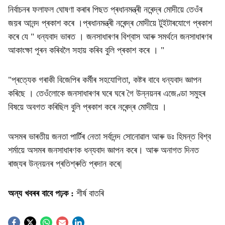
নিৰ্বাচনৰ ফলাফল ঘোষণা কৰাৰ পিছত প্ৰধানমন্ত্ৰী নৰেন্দ্ৰ মোদীয়ে তেওঁৰ
জয়ৰ আনন্দ প্ৰকাশ কৰে ।প্ৰধানমন্ত্ৰী নৰেন্দ্ৰ মোদীয়ে টুইটাৰযোগে প্ৰকাশ
কৰে যে " ধন্যবাদ ভাৰত । জনসাধাৰণৰ বিশ্বাস আৰু সমৰ্থনে জনসাধাৰণৰ
আকাংক্ষা পূৰন কৰিবলৈ সহায় কৰিব বুলি প্ৰকাশ কৰে । "
"প্ৰত্যেক গৰাকী বিজেপিৰ কৰ্মীৰ সহযোগিতা, কষ্টৰ বাবে ধন্যবাদ জ্ঞাপন
কৰিছে । তেওঁলোকে জনসাধাৰণৰ ঘৰে ঘৰে গৈ উন্নয়নৰ এজেণ্ডা সমুহৰ
বিষয়ে অবগত কৰিছিল বুলি প্ৰকাশ কৰে নৰেন্দ্ৰ মোদীয়ে ।
অসমৰ ভাৰতীয় জনতা পাৰ্টিৰ নেতা সৰ্বানন্দ সোনোৱাল আৰু ডঃ হিমন্ত বিশ্ব
শৰ্মায়ে অসমৰ জনসাধাৰণক ধন্যবাদ জ্ঞাপন কৰে। আৰু অনাগত দিনত
ৰাজ্যৰ উন্নয়নৰ প্ৰতিশ্ৰুতি প্ৰদান কৰে|
অন্য খবৰৰ বাবে পঢ়ক :
শীৰ্ষ বাতৰি