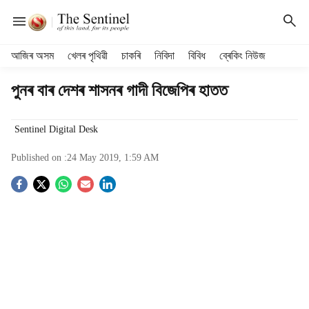
H
আজিৰ অসম
খেলৰ পৃথিৱী
চাকৰি
নিবিদা
বিবিধ
ব্ৰেকিং নিউজ
e
a
পুনৰ বাৰ দেশৰ শাসনৰ গাদী বিজেপিৰ হাতত
d
e
r
Sentinel Digital Desk
m
Published on :
24 May 2019, 1:59 AM
e
n
S
u
i
o
t
e
c
m
s
i
a