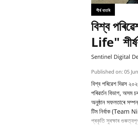
শীৰ্ষ বাতৰি
বিশ্ব পৰি
Life" শীৰ্ষ
Sentinel Digital D
Published on
:
05 Ju
বিশ্ব পৰিৱেশ দিৱস ২০২
পৰিৱর্তন বিভাগ, অসম
অনুষ্ঠান সফলতাৰে সম্পন
টিম নিৰ্বাক (Team Nir
প্ৰকৃতি সুৰক্ষাৰ গুৰুত্ব