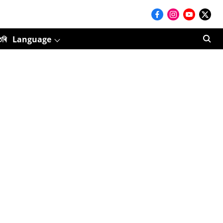
তৰি
Language