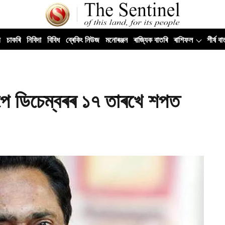
ী
চাকৰি
নিবিদা
বিবিধ
ব্ৰেকিং নিউজ
মনোৰঞ্জন
ৰাজ্যিক বাতৰি
ৰাশিফল
শীৰ্ষ বা
িচাপে ডিচেম্বৰৰ ১৭ তাৰখে শপত