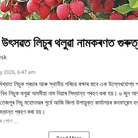
 উৎসৱত লিচুৰ থলুৱা নামকৰণত গুৰুত
esk
y 2026, 6:47 am
িখ্যাত লিচুক প্ৰচাৰ আৰু স্থানীয় পৰিচয় ৰক্ষাৰ বাবে এক উল্লেখযোগ্য প
ধ লিচুক থলুৱা অসমীয়া নাম দিয়াৰ সিদ্ধান্ত গ্ৰহণ কৰা হয়। ৬ জুন আৰ
ষিক তেজপুৰ লিচু মহোৎসৱৰ পূৰ্বে আজি জিলা উপায়ুক্ত কাৰ্যালয়ৰ কনফাৰেন্স 
িদ্ধান্ত গ্ৰহণ কৰা হয়।
 শোণ ...