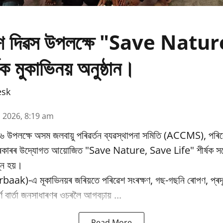
ৱেশ দিৱস উপলক্ষে "Save Natu
ক মুকাভিনয় অনুষ্ঠান।
esk
n 2026, 8:19 am
৬ উপলক্ষে অসম জলবায়ু পৰিৱর্তন ব্যৱস্থাপনা সমিতি (ACCMS), পৰিৱ
 চৰকাৰৰ উদ্যোগত আয়োজিত "Save Nature, Save Life" শীৰ্ষক সচে
্ন হয়।
baak)-এ মূকাভিনয়ৰ জৰিয়তে পৰিৱেশ সংৰক্ষণ, গছ-গছনি ৰোপণ, প্ৰদূষ
পূৰ্ণ বাৰ্তা জনসাধাৰণৰ ওচৰলৈ আগবঢ়ায় ...
Read More