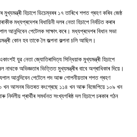
ুখ্যমন্ত্ৰী হিচাপে ডিচেম্বৰৰ ১৭ তাৰিখে শপত গ্ৰহণ কৰিব জেষ্ঠ
াকীক মধ্যপ্ৰদেশৰ বিধায়িনী দলৰ নেতা হিচাপে নিৰ্বচিত কৰাৰ
যপাল আনন্দিবেন পেটেলক সাক্ষাৎ কৰে। মধ্যপ্ৰদেশৰ বিধান সভা
যমন্ত্ৰী কোন হব তাকে লৈ জল্পনা কল্পনা চলি আছিল।
কাংশই যুৱ নেতা জ্যোতিৰাদিত্য সিন্ধিয়াক মুখ্যমন্ত্ৰী হিচাপে
 নাথকে অভিজ্ঞতাৰ ভিত্তিত মুখ্যমন্ত্ৰীৰ বাবে অগ্ৰাধিকাৰ দিয়ে।
ৰাজ্যপাল আনন্দিবেন পেটেলে পদ আৰু গোপনীয়তাৰ শপত গ্ৰহণ
 ২৩০ খন আসনৰ ভিতৰত কংগ্ৰেছে ১১৪ খন আৰু বিজেপিয়ে ১০৯ খন
নিৰ্দলীয় প্ৰাৰ্থীৰ সমৰ্থনত সংখ্যগৰিষ্ঠ দল হিচাপে চৰকাৰ গঠন