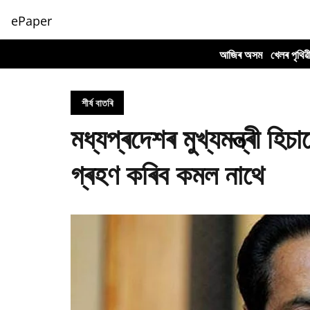
ePaper
আজিৰ অসম
খেলৰ পৃথিৱ
শীৰ্ষ বাতৰি
মধ্যপ্ৰদেশৰ মুখ্যমন্ত্ৰী হ
গ্ৰহণ কৰিব কমল নাথে