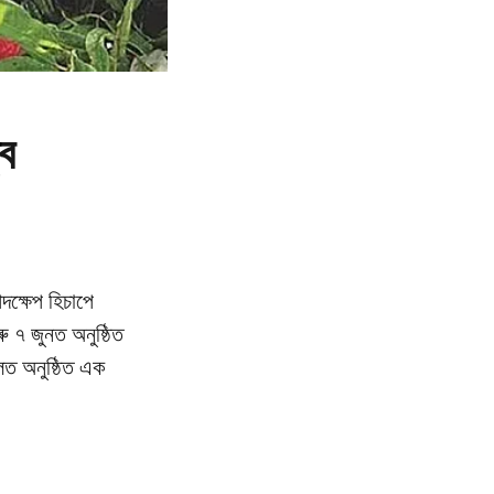
্ব
দক্ষেপ হিচাপে
ু ৭ জুনত অনুষ্ঠিত
হলত অনুষ্ঠিত এক