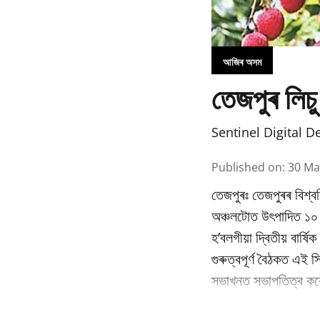
আজিৰ অসম
তেজপুৰ লিচু
Sentinel Digital D
Published on
:
30 Ma
তেজপুৰঃ তেজপুৰৰ বিশ্বব
অঞ্চলটোত উৎপাদিত ১০ বি
হ’বলগীয়া দ্বিতীয় বাৰ্
গুৰুত্বপূৰ্ণ বৈঠকত এই স
সভাখনত সভাপতিত্ব কৰে