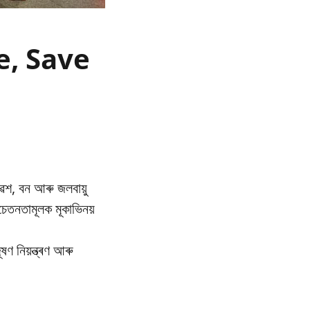
re, Save
েশ, বন আৰু জলবায়ু
তনতামূলক মূকাভিনয়
ণ নিয়ন্ত্ৰণ আৰু