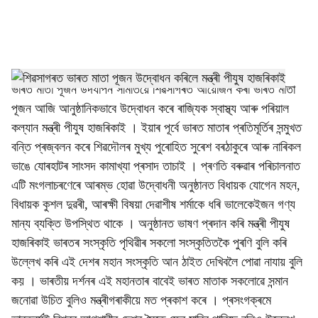
a
l
s
h
ভাৰত মাতা পূজন উদযাপন সমিতিয়ে
শিৱসাগৰ
ত আয়োজন কৰা ভাৰত মাতা
পূজন আজি আনুষ্ঠানিকভাবে উদ্বোধন কৰে ৰাজ্যিক স্বাস্থ্য আৰু পৰিয়াল
a
কল্যান মন্ত্ৰী পীযুষ হাজৰিকাই । ইয়াৰ পূৰ্বে ভাৰত মাতাৰ প্ৰতিমূৰ্তিৰ সন্মুখত
r
বন্তি প্ৰজ্বলন কৰে শিৱদৌলৰ মুখ্য পুৰোহিত সুৰেশ বৰঠাকুৰে আৰু নাৰিকল
ভাঙে
যোৰহাট
ৰ সাংসদ কামাখ্যা প্ৰসাদ তাচাই । প্ৰণতি বৰুৱাৰ পৰিচালনাত
e
এটি মংগলাচৰণেৰে আৰম্ভ হোৱা উদ্বোধনী অনুষ্ঠানত বিধায়ক যোগেন মহন,
বিধায়ক কুশল দুৱৰী,
আৰক্ষী
বিষয়া দেৱাশীষ শৰ্মাকে ধৰি ভালেকেইজন গণ্য
মান্য ব্যক্তি উপস্থিত থাকে । অনুষ্ঠানত ভাষণ প্ৰদান কৰি মন্ত্ৰী পীযুষ
হাজৰিকাই ভাৰতৰ সংস্কৃতি পৃথিৱীৰ সকলো সংস্কৃতিতকৈ পুৰণি বুলি কৰি
উল্লেখ কৰি এই দেশৰ মহান সংস্কৃতি আন ঠাইত দেখিবলৈ পোৱা নাযায় বুলি
কয় । ভাৰতীয় দৰ্শনৰ এই মহানতাৰ বাবেই ভাৰত মাতাক সকলোৱে সন্মান
জনোৱা উচিত বুলিও মন্ত্ৰীগৰাকীয়ে মত প্ৰকাশ কৰে । প্ৰসংগক্ৰমে