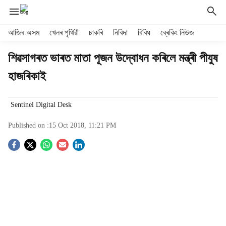
H
আজিৰ অসম
খেলৰ পৃথিৱী
চাকৰি
নিবিদা
বিবিধ
ব্ৰেকিং নিউজ
e
a
শিৱসাগৰত ভাৰত মাতা পূজন উদ্বোধন কৰিলে মন্ত্ৰী পীযুষ
d
হাজৰিকাই
e
r
m
Sentinel Digital Desk
e
n
Published on :
15 Oct 2018, 11:21 PM
u
i
S
t
e
o
m
s
c
i