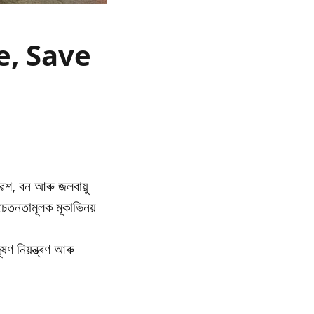
re, Save
েশ, বন আৰু জলবায়ু
তনতামূলক মূকাভিনয়
ণ নিয়ন্ত্ৰণ আৰু