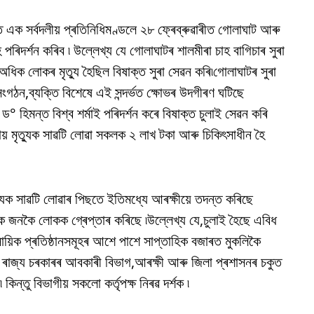
তে এক সৰ্বদলীয় প্ৰতিনিধিমণ্ডলে ২৮ ফ্ৰেব্ৰুৱাৰীত গোলাঘাট আৰু
 পৰিদৰ্শন কৰিব ৷ উল্লেখ্য যে গোলাঘাটৰ শালমীৰা চাহ বাগিচাৰ সুৰা
ধিক লোকৰ মৃত্যু হৈছিল বিষাক্ত সুৰা সেৱন কৰি৷গোলাঘাটৰ সুৰা
সংগঠন,ব্যক্তি বিশেষে এই সন্দৰ্ভত ক্ষোভৰ উদগীৰণ ঘটিছে
্ৰী ড° হিমন্ত বিশ্ব শৰ্মাই পৰিদৰ্শন কৰে বিষাক্ত চুলাই সেৱন কৰি
ায় মৃত্যুক সাৱটি লোৱা সকলক ২ লাখ টকা আৰু চিকিৎসাধীন হৈ
্যুক সাৱটি লোৱাৰ পিছতে ইতিমধ্যে আৰক্ষীয়ে তদন্ত কৰিছে
নকৈ জনকৈ লোকক গ্ৰেপ্তাৰ কৰিছে ৷উল্লেখ্য যে,চুলাই হৈছে এবিধ
সায়িক প্ৰতিষ্ঠানসমূহৰ আশে পাশে সাপ্তাহিক বজাৰত মুকলিকৈ
, ৰাজ্য চৰকাৰৰ আবকাৰী বিভাগ,আৰক্ষী আৰু জিলা প্ৰশাসনৰ চকুত
 কিন্তু বিভাগীয় সকলো কৰ্তৃপক্ষ নিৰৱ দৰ্শক ৷