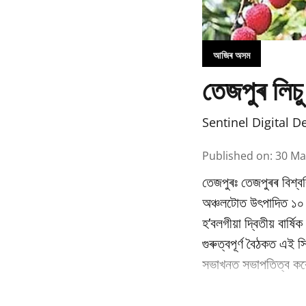
আজিৰ অসম
তেজপুৰ লিচু
Sentinel Digital D
Published on
:
30 Ma
তেজপুৰঃ তেজপুৰৰ বিশ্বব
অঞ্চলটোত উৎপাদিত ১০ বি
হ’বলগীয়া দ্বিতীয় বাৰ্
গুৰুত্বপূৰ্ণ বৈঠকত এই স
সভাখনত সভাপতিত্ব কৰে