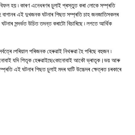
বিফল হয় ৷ কাৰণ এনেধৰণৰ চুলাই প্ৰস্তুত কৰা লোকে সম্প্ৰতি
চাহ বাগানৰ এই দুখজনক ঘটনাৰ পিছত সম্প্ৰতি চাহ জনজাতিসকলৰ
ঘটনাৰ সন্দৰ্ভত উচিত তদন্ত কৰাটো বিচাৰিছে ৷ লগতে আৰ্থিক
ৰ সৰ্বত্ৰে ৷পৰিয়াল পৰিজনক হেৰুৱাই নিথৰুৱা হৈ পৰিছে বহুজন ৷
কোনোবাই যদি পিতৃক হেৰুৱাইছে৷কোনোবাই আকৌ ভ্ৰাতৃক।ভয় আৰু
প্ৰতি এই ঘটনাৰ পিছত চুলাই মদৰ ঘাটি উচ্চেদৰ ক্ষেত্ৰত চৰকাৰে