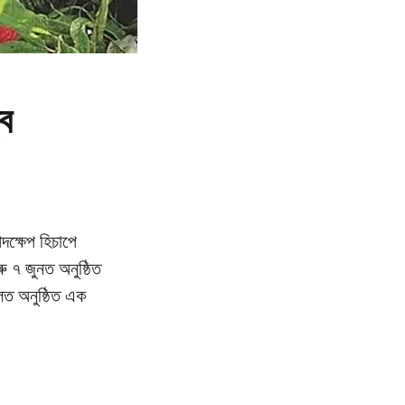
্ব
দক্ষেপ হিচাপে
ু ৭ জুনত অনুষ্ঠিত
হলত অনুষ্ঠিত এক