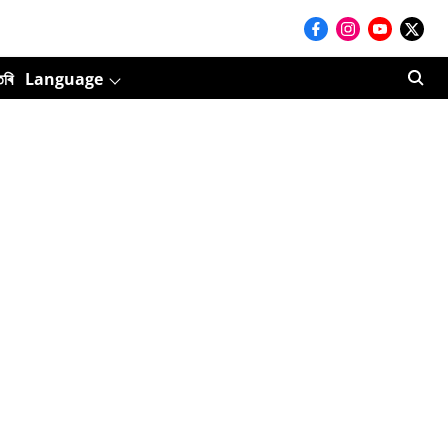
তৰি
Language