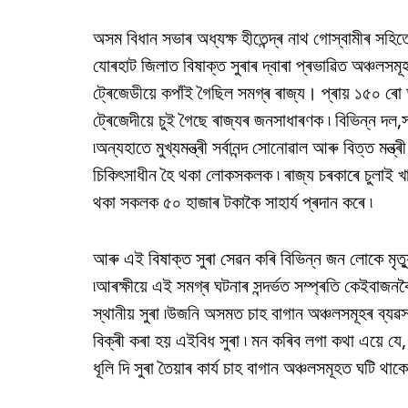
অসম বিধান সভাৰ অধ্যক্ষ হীতেন্দ্ৰ নাথ গোস্বামীৰ সহি
যোৰহাট জিলাত বিষাক্ত সুৰাৰ দ্বাৰা প্ৰভাৱিত অঞ্চলসমূহ
ট্ৰেজেডীয়ে কপাঁই গৈছিল সমগ্ৰ ৰাজ্য। প্ৰায় ১৫০ ৰো অ
ট্ৰেজেদীয়ে চুই গৈছে ৰাজ্যৰ জনসাধাৰণক ৷ বিভিন্ন দল,
৷অন্যহাতে মুখ্যমন্ত্ৰী সৰ্বানন্দ সোনোৱাল আৰু বিত্ত মন্ত
চিকিৎসাধীন হৈ থকা লোকসকলক ৷ ৰাজ্য চৰকাৰে চুলাই খ
থকা সকলক ৫০ হাজাৰ টকাকৈ সাহাৰ্য প্ৰদান কৰে ৷
আৰু এই বিষাক্ত সুৰা সেৱন কৰি বিভিন্ন জন লোকে মৃত
৷আৰক্ষীয়ে এই সমগ্ৰ ঘটনাৰ সন্দৰ্ভত সম্প্ৰতি কেইবাজ
স্থানীয় সুৰা ৷উজনি অসমত চাহ বাগান অঞ্চলসমূহৰ ব্যৱ
বিক্ৰী কৰা হয় এইবিধ সুৰা ৷ মন কৰিব লগা কথা এয়ে যে
ধূলি দি সুৰা তৈয়াৰ কাৰ্য চাহ বাগান অঞ্চলসমূহত ঘটি থাকে৷