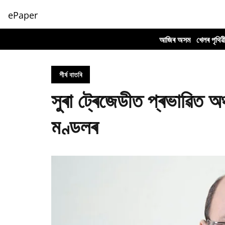
ePaper
আজিৰ অসম
খেলৰ পৃথিৱ
শীৰ্ষ বাতৰি
সুৰা ট্ৰেজেডীত প্ৰভাৱিত অঞ্
মণ্ডলৰ