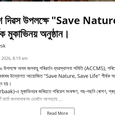
ৱেশ দিৱস উপলক্ষে "Save Natu
ক মুকাভিনয় অনুষ্ঠান।
esk
n 2026, 8:19 am
৬ উপলক্ষে অসম জলবায়ু পৰিৱর্তন ব্যৱস্থাপনা সমিতি (ACCMS), পৰিৱ
 চৰকাৰৰ উদ্যোগত আয়োজিত "Save Nature, Save Life" শীৰ্ষক সচে
্ন হয়।
baak)-এ মূকাভিনয়ৰ জৰিয়তে পৰিৱেশ সংৰক্ষণ, গছ-গছনি ৰোপণ, প্ৰদূষ
পূৰ্ণ বাৰ্তা জনসাধাৰণৰ ওচৰলৈ আগবঢ়ায় ...
Read More