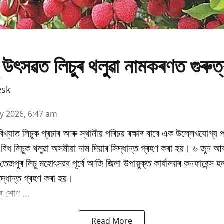
 উৎসৱত লিচুৰ থলুৱা নামকৰণত গুৰুত
esk
y 2026, 6:47 am
িখ্যাত লিচুক প্ৰচাৰ আৰু স্থানীয় পৰিচয় ৰক্ষাৰ বাবে এক উল্লেখযোগ্য প
ধ লিচুক থলুৱা অসমীয়া নাম দিয়াৰ সিদ্ধান্ত গ্ৰহণ কৰা হয়। ৬ জুন আৰ
ষিক তেজপুৰ লিচু মহোৎসৱৰ পূৰ্বে আজি জিলা উপায়ুক্ত কাৰ্যালয়ৰ কনফাৰেন্স 
িদ্ধান্ত গ্ৰহণ কৰা হয়।
 শোণ ...
Read More