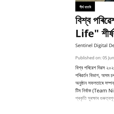
শীৰ্ষ বাতৰি
বিশ্ব পৰি
Life" শীৰ্ষ
Sentinel Digital D
Published on
:
05 Ju
বিশ্ব পৰিৱেশ দিৱস ২০২
পৰিৱর্তন বিভাগ, অসম
অনুষ্ঠান সফলতাৰে সম্পন
টিম নিৰ্বাক (Team Nir
প্ৰকৃতি সুৰক্ষাৰ গুৰুত্ব