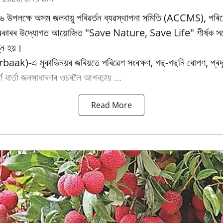
৬ উপলক্ষে অসম জলবায়ু পৰিৱর্তন ব্যৱস্থাপনা সমিতি (ACCMS), পৰিৱ
 চৰকাৰৰ উদ্যোগত আয়োজিত "Save Nature, Save Life" শীৰ্ষক সচে
্ন হয়।
baak)-এ মূকাভিনয়ৰ জৰিয়তে পৰিৱেশ সংৰক্ষণ, গছ-গছনি ৰোপণ, প্ৰদূষ
পূৰ্ণ বাৰ্তা জনসাধাৰণৰ ওচৰলৈ আগবঢ়ায় ...
Read More