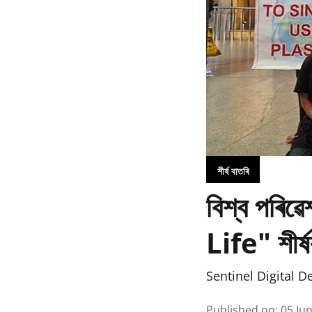
শীৰ্ষ বাতৰি
বিশ্ব পৰি
Life" শীৰ্ষ
Sentinel Digital D
Published on
:
05 Ju