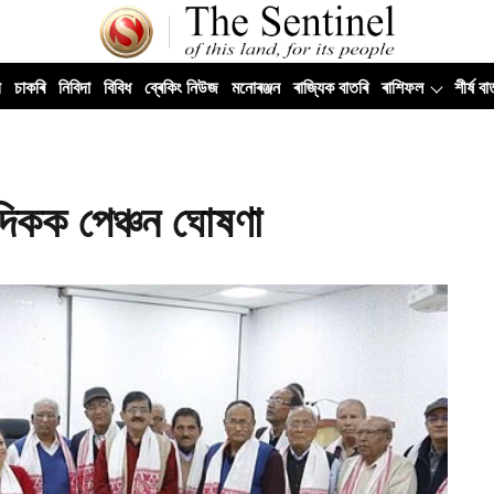
ী
চাকৰি
নিবিদা
বিবিধ
ব্ৰেকিং নিউজ
মনোৰঞ্জন
ৰাজ্যিক বাতৰি
ৰাশিফল
শীৰ্ষ বা
দিকক পেঞ্চন ঘোষণা