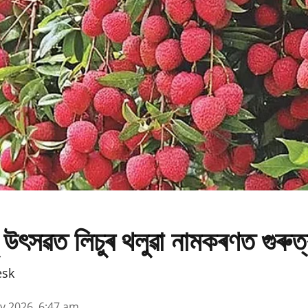
 উৎসৱত লিচুৰ থলুৱা নামকৰণত গুৰুত
esk
y 2026, 6:47 am