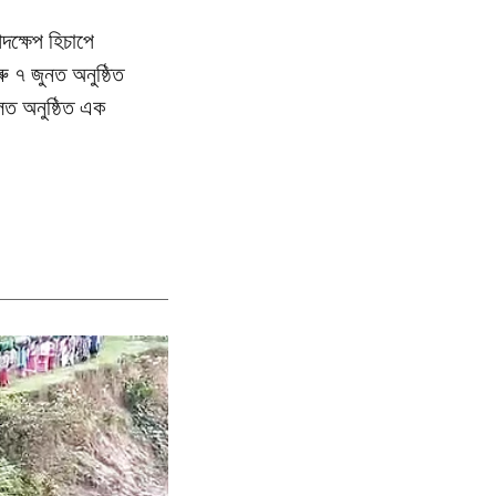
দক্ষেপ হিচাপে
ু ৭ জুনত অনুষ্ঠিত
হলত অনুষ্ঠিত এক