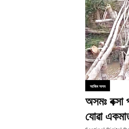
আজিৰ অসম
অসমঃ বক্সা
যোৱা একমাত