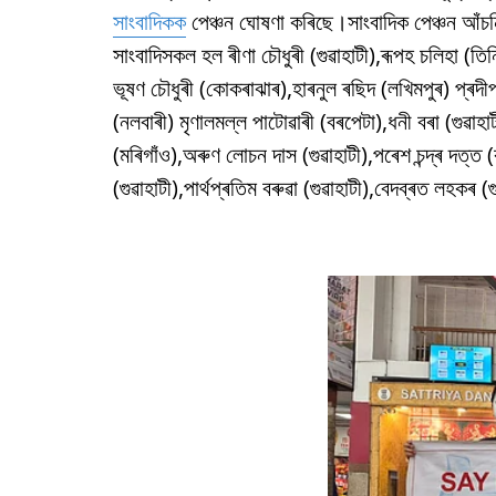
সাংবাদিকক
পেঞ্চন ঘোষণা কৰিছে।সাংবাদিক পেঞ্চন আঁ
সাংবাদিসকল হল ৰীণা চৌধুৰী (গুৱাহাটী),ৰূপহ চলিহা (তিন
ভূষণ চৌধুৰী (কোকৰাঝাৰ),হাৰনুল ৰছিদ (লখিমপুৰ) প্ৰদ
(নলবাৰী) মৃণালমল্ল পাটোৱাৰী (বৰপেটা),ধনী বৰা (গুৱাহাট
(মৰিগাঁও),অৰুণ লোচন দাস (গুৱাহাটী),পৰেশ চন্দ্ৰ দত্ত (কা
(গুৱাহাটী),পাৰ্থপ্ৰতিম বৰুৱা (গুৱাহাটী),বেদব্ৰত লহকৰ (