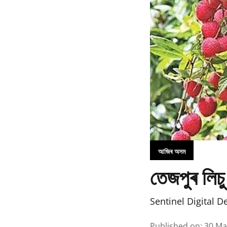
আজিৰ অসম
তেজপুৰ লিচু
Sentinel Digital D
Published on
:
30 Ma