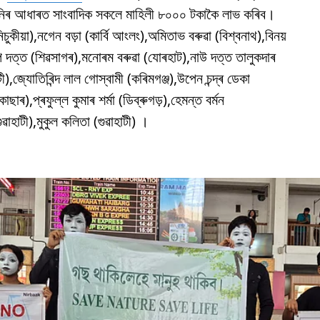
চনিৰ আধাৰত সাংবাদিক সকলে মাহিলী ৮০০০ টকাকৈ লাভ কৰিব।
িচুকীয়া),নগেন বড়া (কাৰ্বি আংলং),অমিতাভ বৰুৱা (বিশ্বনাথ),বিনয়
ীপ দত্ত (শিৱসাগৰ),মনোৰম বৰুৱা (যোৰহাট),নাউ দত্ত তালুকদাৰ
ী),জ্যোতিৰিন্দ লাল গোস্বামী (কৰিমগঞ্জ),উপেন চন্দ্ৰ ডেকা
ছাৰ),প্ৰফুল্ল কুমাৰ শৰ্মা (ডিব্ৰুগড়),হেমন্ত বৰ্মন
গুৱাহাটী),মুকুল কলিতা (গুৱাহাটী) ।