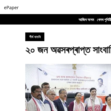
ePaper
আজিৰ অসম
খেলৰ পৃথিৱ
শীৰ্ষ বাতৰি
২০ জন অৱসৰপ্ৰাপ্ত সাংবা