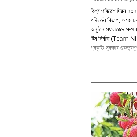
বিশ্ব পৰিৱেশ দিৱস ২০২
পৰিৱর্তন বিভাগ, অসম
অনুষ্ঠান সফলতাৰে সম্পন
টিম নিৰ্বাক (Team Nir
প্ৰকৃতি সুৰক্ষাৰ গুৰুত্ব