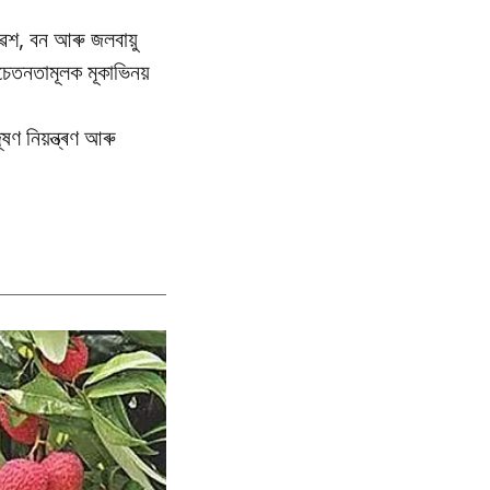
েশ, বন আৰু জলবায়ু
তনতামূলক মূকাভিনয়
ণ নিয়ন্ত্ৰণ আৰু