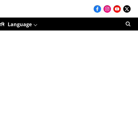
তৰি
Language