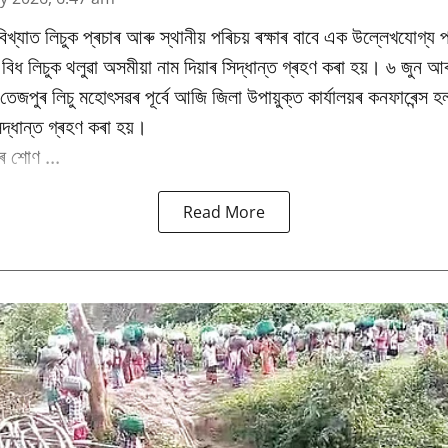
িখ্যাত লিচুক প্ৰচাৰ আৰু স্থানীয় পৰিচয় ৰক্ষাৰ বাবে এক উল্লেখযোগ্য প
ধ লিচুক থলুৱা অসমীয়া নাম দিয়াৰ সিদ্ধান্ত গ্ৰহণ কৰা হয়। ৬ জুন আৰ
ষিক তেজপুৰ লিচু মহোৎসৱৰ পূৰ্বে আজি জিলা উপায়ুক্ত কাৰ্যালয়ৰ কনফাৰেন্স 
িদ্ধান্ত গ্ৰহণ কৰা হয়।
 শোণ ...
Read More