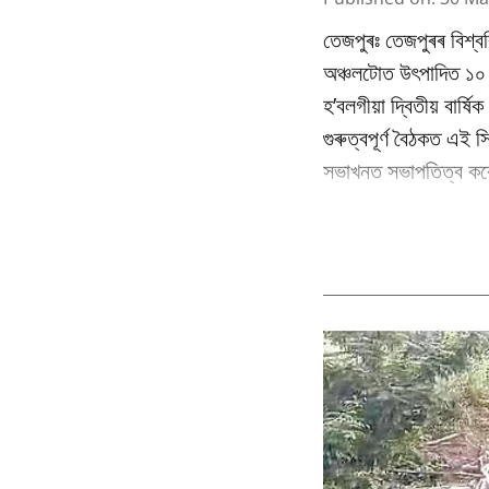
তেজপুৰঃ তেজপুৰৰ বিশ্বব
অঞ্চলটোত উৎপাদিত ১০ বি
হ’বলগীয়া দ্বিতীয় বাৰ্
গুৰুত্বপূৰ্ণ বৈঠকত এই স
সভাখনত সভাপতিত্ব কৰে