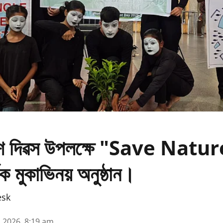
ৱেশ দিৱস উপলক্ষে "Save Natu
ক মুকাভিনয় অনুষ্ঠান।
esk
n 2026, 8:19 am