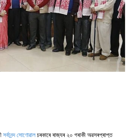
ৰী
সৰ্বানন্দ সোণোৱাল
চৰকাৰে ৰাজ্যৰ ২০ গৰাকী অৱসৰপ্ৰাপ্ত