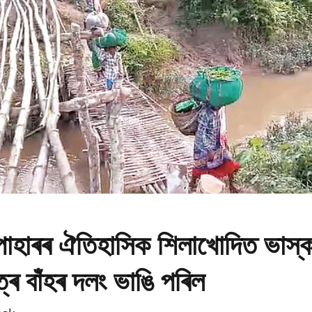
 পাহাৰৰ ঐতিহাসিক শিলাখোদিত ভাস্কৰ
্ৰ বাঁহৰ দলং ভাঙি পৰিল