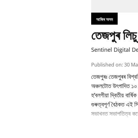
আজিৰ অসম
তেজপুৰ লিচু
Sentinel Digital D
Published on
:
30 Ma
তেজপুৰঃ তেজপুৰৰ বিশ্বব
অঞ্চলটোত উৎপাদিত ১০ বি
হ’বলগীয়া দ্বিতীয় বাৰ্
গুৰুত্বপূৰ্ণ বৈঠকত এই স
সভাখনত সভাপতিত্ব কৰে