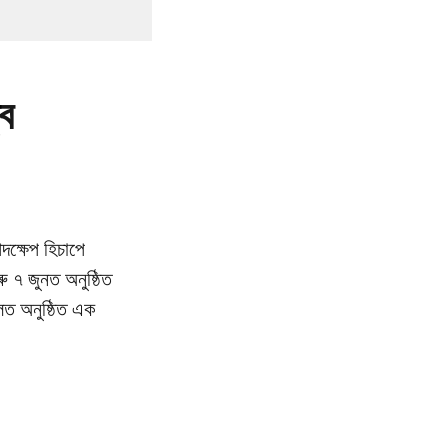
্ব
দক্ষেপ হিচাপে
ু ৭ জুনত অনুষ্ঠিত
হলত অনুষ্ঠিত এক