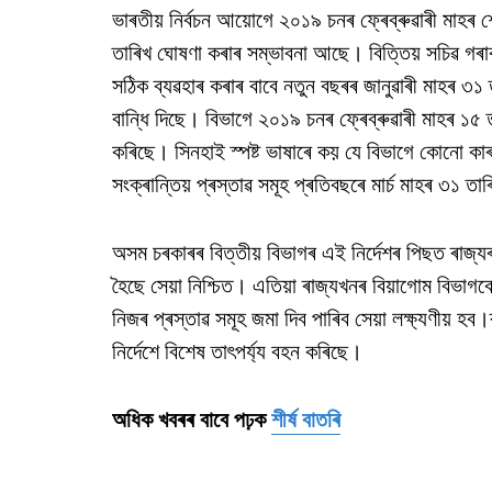
ভাৰতীয় নিৰ্বচন আয়োগে ২০১৯ চনৰ ফ্ৰেব্ৰুৱাৰী মাহৰ শ
তাৰিখ ঘোষণা কৰাৰ সম্ভাবনা আছে। বিত্তিয় সচিৱ গৰাক
সঠিক ব্যৱহাৰ কৰাৰ বাবে নতুন বছৰৰ জানুৱাৰী মাহৰ ৩১ 
বান্ধি দিছে। বিভাগে ২০১৯ চনৰ ফ্ৰেব্ৰুৱাৰী মাহৰ ১৫ 
কৰিছে। সিনহাই স্পষ্ট ভাষাৰে কয় যে বিভাগে কোনো কাৰ
সংক্ৰান্তিয় প্ৰস্তাৱ সমূহ প্ৰতিবছৰে মাৰ্চ মাহৰ ৩১ ত
অসম চৰকাৰৰ বিত্তীয় বিভাগৰ এই নিৰ্দেশৰ পিছত ৰাজ্যৰ 
হৈছে সেয়া নিশ্চিত। এতিয়া ৰাজ্যখনৰ বিয়াগোম বিভাগব
নিজৰ প্ৰস্তাৱ সমূহ জমা দিব পাৰিব সেয়া লক্ষ্যণীয় 
নিৰ্দেশে বিশেষ তাৎপৰ্য্য বহন কৰিছে।
অধিক খবৰৰ বাবে পঢ়ক
শীৰ্ষ বাতৰি