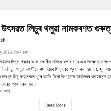
 উৎসৱত লিচুৰ থলুৱা নামকৰণত গুৰুত
esk
y 2026, 6:47 am
িখ্যাত লিচুক প্ৰচাৰ আৰু স্থানীয় পৰিচয় ৰক্ষাৰ বাবে এক উল্লেখযোগ্য প
ধ লিচুক থলুৱা অসমীয়া নাম দিয়াৰ সিদ্ধান্ত গ্ৰহণ কৰা হয়। ৬ জুন আৰ
ষিক তেজপুৰ লিচু মহোৎসৱৰ পূৰ্বে আজি জিলা উপায়ুক্ত কাৰ্যালয়ৰ কনফাৰেন্স 
িদ্ধান্ত গ্ৰহণ কৰা হয়।
 শোণ ...
Read More