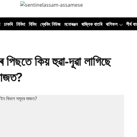
ী
চাকৰি
নিবিদা
বিবিধ
ব্ৰেকিং নিউজ
মনোৰঞ্জন
ৰাজ্যিক বাতৰি
ৰাশিফল
শীৰ্ষ বা
শৰ পিছতে কিয় হুৱা-দূৱা লাগিছে
মাজত?