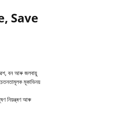
re, Save
েশ, বন আৰু জলবায়ু
তনতামূলক মূকাভিনয়
ণ নিয়ন্ত্ৰণ আৰু