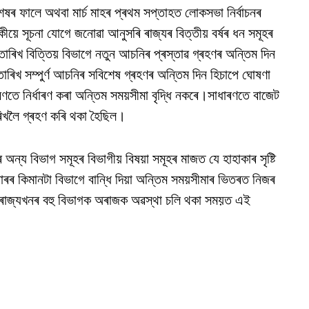
েষৰ ফালে অথবা মাৰ্চ মাহৰ প্ৰথম সপ্তাহত লোকসভা নিৰ্বাচনৰ
ীয়ে সূচনা যোগে জনোৱা আনুসৰি ৰাজ্যৰ বিত্তীয় বৰ্ষৰ ধন সমূহৰ
তাৰিখ বিত্তিয় বিভাগে নতুন আচনিৰ প্ৰস্তাৱ গ্ৰহণৰ অন্তিম দিন
তাৰিখ সম্পুৰ্ণ আচনিৰ সবিশেষ গ্ৰহণৰ অন্তিম দিন হিচাপে ঘোষণা
ণতে নিৰ্ধাৰণ কৰা অন্তিম সময়সীমা বৃদ্ধি নকৰে।সাধাৰণতে বাজেট
াৰিখলৈ গ্ৰহণ কৰি থকা হৈছিল।
অন্য বিভাগ সমূহৰ বিভাগীয় বিষয়া সমূহৰ মাজত যে হাহাকাৰ সৃষ্টি
োৰৰ কিমানটা বিভাগে বান্ধি দিয়া অন্তিম সময়সীমাৰ ভিতৰত নিজৰ
হব।ৰাজ্যখনৰ বহু বিভাগক অৰাজক অৱস্থা চলি থকা সময়ত এই