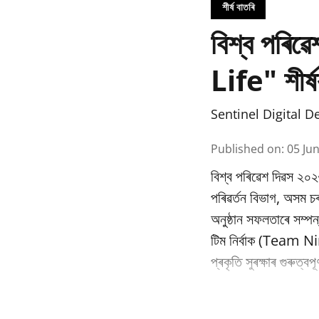
শীৰ্ষ বাতৰি
বিশ্ব পৰি
Life" শীৰ্ষ
Sentinel Digital D
Published on
:
05 Ju
বিশ্ব পৰিৱেশ দিৱস ২০২
পৰিৱর্তন বিভাগ, অসম
অনুষ্ঠান সফলতাৰে সম্পন
টিম নিৰ্বাক (Team Nir
প্ৰকৃতি সুৰক্ষাৰ গুৰুত্ব