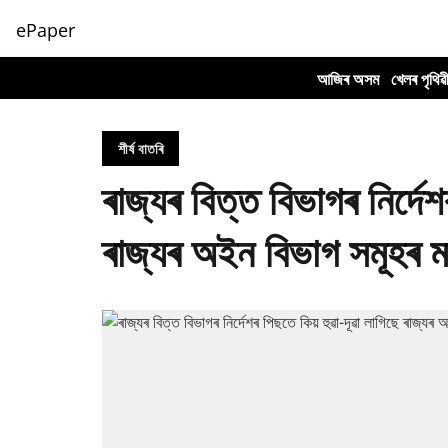
ePaper
আজিৰ অসম
খেলৰ পৃথিৱ
শীৰ্ষ বাতৰি
ৰাজ্যৰ বিত্ত বিভাগৰ নিৰ্দে
ৰাজ্যৰ অইন বিভাগ সমূহৰ 