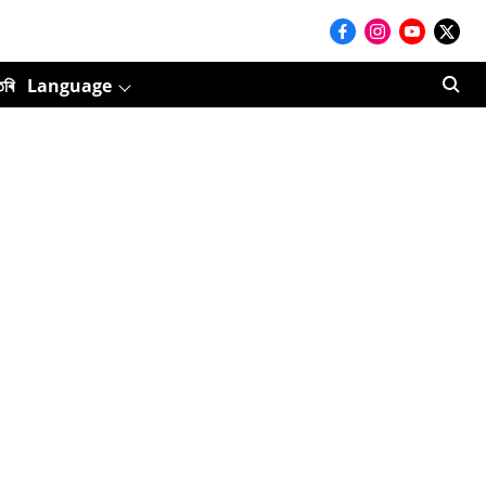
তৰি
Language