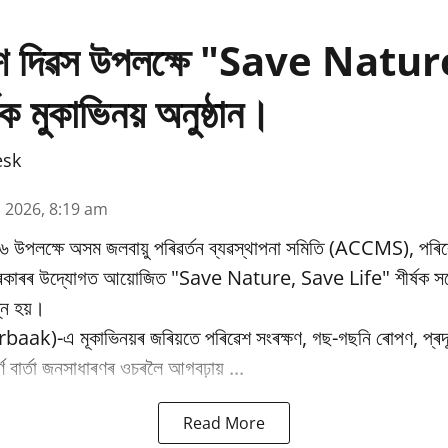
ৱেশ দিৱস উপলক্ষে "Save Natu
ক মুকাভিনয় অনুষ্ঠান।
esk
n 2026, 8:19 am
৬ উপলক্ষে অসম জলবায়ু পৰিৱর্তন ব্যৱস্থাপনা সমিতি (ACCMS), পৰিৱ
 চৰকাৰৰ উদ্যোগত আয়োজিত "Save Nature, Save Life" শীৰ্ষক সচে
্ন হয়।
baak)-এ মূকাভিনয়ৰ জৰিয়তে পৰিৱেশ সংৰক্ষণ, গছ-গছনি ৰোপণ, প্ৰদূষ
পূৰ্ণ বাৰ্তা জনসাধাৰণৰ ওচৰলৈ আগবঢ়ায় ...
Read More