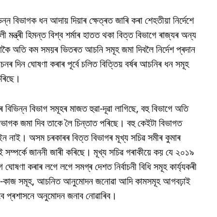
ন্ন বিভাগক ধন আদায় দিয়াৰ ক্ষেত্ৰত জাৰি কৰা শেহতীয়া নিৰ্দেশে
মন্ত্ৰী হিমন্ত বিশ্ব শৰ্মাৰ হাতত থকা বিত্ত বিভাগে ৰাজ্যৰ অন্য
াকৈ অতি কম সময়ৰ ভিতৰত আচনি সমূহ জমা দিবলৈ নিৰ্দেশ প্ৰদান
নৰ দিন ঘোষণা কৰাৰ পূৰ্বে চলিত বিত্তিয় বৰ্ষৰ আচনিৰ ধন সমূহ
কৰিছে।
 বিভিন্ন বিভাগ সমূহৰ মাজত হুৱা-দূৱা লাগিছে, বহু বিভাগে অতি
ভাগক জমা দিব তাকে লৈ চিন্তাত পৰিছে। বহু কেইটা বিভাগত
ইন নাই। অসম চৰকাৰৰ বিত্ত বিভাগৰ মূখ্য সচিৱ সমীৰ কুমাৰ
 সম্পৰ্কে জাননী জাৰী কৰিছে। মূখ্য সচিৱ গৰাকীয়ে কয় যে ২০১৯
ে ঘোষণা কৰাৰ লগে লগে সমগ্ৰ দেশত নিৰ্বাচনী বিধি সমূহ কাৰ্য্যকৰী
 কাম-কাজ সমূহ, আচনিত আনুমোদন জনোৱা আদি কামসমূহ আগবঢ়াই
াবে প্ৰশাসনে অনুমোদন জনাব নোৱাৰিব।