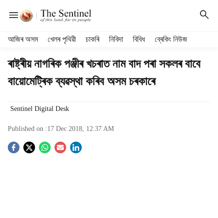
H
আজিৰ অসম
খেলৰ পৃথিৱী
চাকৰি
নিবিদা
বিবিধ
ব্ৰেকিং নিউজ
e
a
ৰাষ্ট্ৰীয় নাগৰিক পঞ্জীৰ খচৰাত নাম বাদ পৰা সকলৰ বাবে
d
বায়োমেট্ৰিক ব্যৱস্থা কৰিব অসম চৰকাৰে
e
r
m
Sentinel Digital Desk
e
n
Published on :
17 Dec 2018, 12:37 AM
u
i
S
t
e
o
m
s
c
i