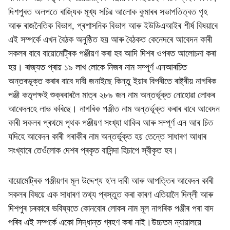
দিশপুৰত অলপতে ৰাজ্যিক মূখ্য সচিৱ আলোক কুমাৰৰ সভাপতিত্বত গৃহ
আৰু ৰাজনৈতিক বিভাগ, প্ৰশাসনিক বিভাগ আৰু ইউডিএআইৰ শীৰ্ষ বিষয়াৰে
এই সম্পৰ্কে এখন বৈঠক অনুষ্ঠিত হয় আৰু বৈঠকত কেনেদৰে আবেদন কাৰী
সকলৰ বাবে বায়োমেট্ৰিক পঞ্জীয়ণ কৰা হব আদি দিশৰ ওপৰত আলোচনা কৰা
হয়। ৰাজ্যত প্ৰায় ১৯ লাখ লোকে নিজৰ নাম সম্পূৰ্ণ এনআৰচিত
অন্তৰভূ্ক্ত কৰাৰ বাবে দাবী জনাইছে কিন্তু ইয়াৰ বিপৰীতে ৰাষ্ট্ৰীয় নাগৰিক
পঞ্জী কতৃপক্ষই শুক্ৰবাৰলৈ মাত্ৰ ২৮৯ জন নাম অন্তৰ্ভূক্ত নোহোৱা লোকৰ
আবেদনহে লাভ কৰিছে। নাগৰিক পঞ্জীত নাম অন্তৰ্ভূক্ত কৰাৰ বাবে আবেদন
কাৰী সকলৰ প্ৰথমে পৃথক পঞ্জীয়ণ সংখ্যা থাকিব আৰু সম্পূৰ্ণ এন আৰ চিত
যদিহে আবেদন কাৰী গৰাকীৰ নাম অন্তৰ্ভূক্ত হয় তেন্তে সাধাৰণ আধাৰ
সংখ্যাৰে তেওঁলোক দেশৰ প্ৰকৃত বাসিন্দা হিচাপে স্বীকৃত হব।
বায়োমেট্ৰিক পঞ্জীয়ণৰ মূল উদ্দেশ্য হ'ল দাবী আৰু আপত্তিৰ আবেদন কাৰী
সকলৰ বিষয়ে এক সাধাৰণ তথ্য প্ৰস্তুত কৰা কাৰণ এতিয়ালৈ দিল্লী আৰু
দিশপুৰ চৰকাৰে ভবিষ্যতে কোনবোৰ লোকৰ নাম মূল নাগৰিক পঞ্জীৰ পৰা বাদ
পৰিব এই সম্পৰ্কে একো সিদ্ধান্ত গ্ৰহণ কৰা নাই।উচ্চতম ন্যায়ালয়ে