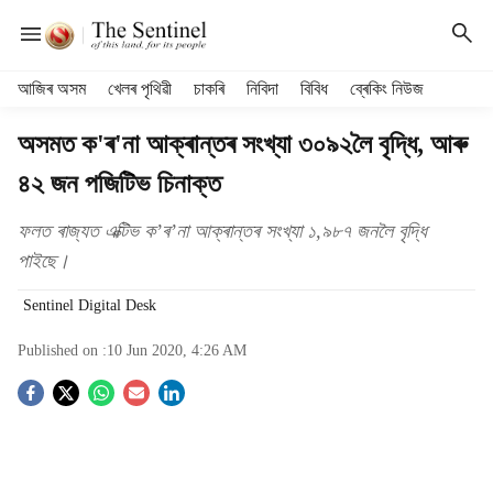
H
আজিৰ অসম
খেলৰ পৃথিৱী
চাকৰি
নিবিদা
বিবিধ
ব্ৰেকিং নিউজ
e
a
অসমত ক'ৰ'না আক্ৰান্তৰ সংখ্যা ৩০৯২লৈ বৃদ্ধি, আৰু
d
৪২ জন পজিটিভ চিনাক্ত
e
r
m
ফলত ৰাজ্যত এক্টিভ ক’ৰ’না আক্ৰান্তৰ সংখ্যা ১,৯৮৭ জনলৈ বৃদ্ধি
e
পাইছে।
n
u
Sentinel Digital Desk
i
t
Published on :
10 Jun 2020, 4:26 AM
e
S
m
s
o
c