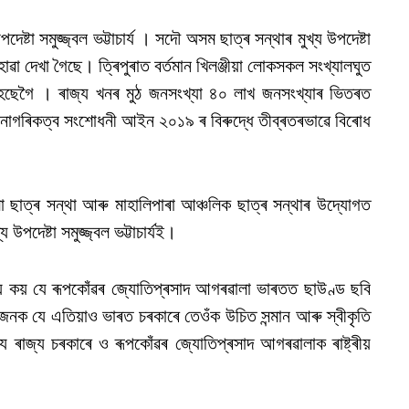
পদেষ্টা সমুজ্জ্বল ভট্টাচাৰ্য । সদৌ অসম ছাত্ৰ সন্থাৰ মুখ্য উপদেষ্টা
ে হোৱা দেখা গৈছে। ত্ৰিপুৰাত বৰ্তমান খিলঞ্জীয়া লোকসকল সংখ্যালঘুত
হৈছেগৈ । ৰাজ্য খনৰ মুঠ জনসংখ্যা ৪০ লাখ জনসংখ্যাৰ ভিতৰত
হে নাগৰিকত্ব সংশোধনী আইন ২০১৯ ৰ বিৰুদ্ধে তীব্ৰতৰভাৱে বিৰোধ
লা ছাত্ৰ সন্থা আৰু মাহালিপাৰা আঞ্চলিক ছাত্ৰ সন্থাৰ উদ্যোগত
পদেষ্টা সমুজ্জ্বল ভট্টাচাৰ্যই।
়ে কয় যে ৰূপকোঁৱৰ জ্যোতিপ্ৰসাদ আগৰৱালা ভাৰতত ছাউণ্ড ছবি
্ভাগ্যজনক যে এতিয়াও ভাৰত চৰকাৰে তেওঁক উচিত সন্মান আৰু স্বীকৃতি
ে ৰাজ্য চৰকাৰে ও ৰূপকোঁৱৰ জ্যোতিপ্ৰসাদ আগৰৱালাক ৰাষ্ট্ৰীয়