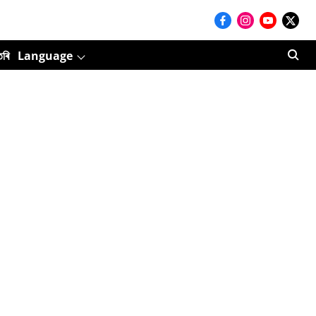
তৰি
Language