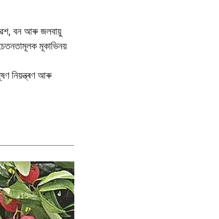
েশ, বন আৰু জলবায়ু
তনতামূলক মূকাভিনয়
ণ নিয়ন্ত্ৰণ আৰু