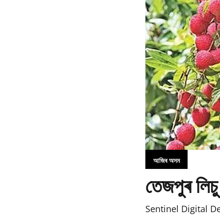
আজিৰ অসম
তেজপুৰ লিচু
Sentinel Digital D