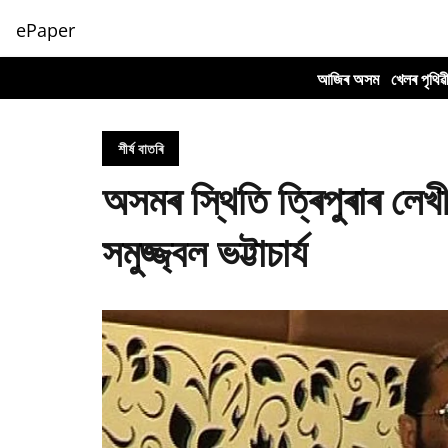
ePaper
আজিৰ অসম
খেলৰ পৃথিৱ
শীৰ্ষ বাতৰি
অসমৰ স্থিতি ত্ৰিপুৰাৰ লেখীয
সমুজ্জ্বল ভট্টাচাৰ্য