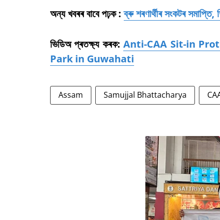
অন্য খবৰৰ বাবে পঢ়ক :
ব্ৰু শৰণাৰ্থীৰ সংকটৰ সমাপ্তি, ত
ভিডিঅ প্ৰতক্ষ্য কৰক:
Anti-CAA Sit-in Pro
Park in Guwahati
Assam
Samujjal Bhattacharya
CA