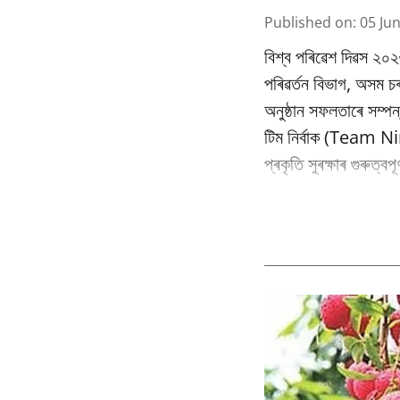
Published on
:
05 Ju
বিশ্ব পৰিৱেশ দিৱস ২০২
পৰিৱর্তন বিভাগ, অসম
অনুষ্ঠান সফলতাৰে সম্পন
টিম নিৰ্বাক (Team Nir
প্ৰকৃতি সুৰক্ষাৰ গুৰুত্ব