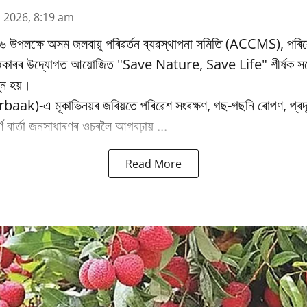
n 2026, 8:19 am
৬ উপলক্ষে অসম জলবায়ু পৰিৱর্তন ব্যৱস্থাপনা সমিতি (ACCMS), পৰিৱ
 চৰকাৰৰ উদ্যোগত আয়োজিত "Save Nature, Save Life" শীৰ্ষক সচে
্ন হয়।
baak)-এ মূকাভিনয়ৰ জৰিয়তে পৰিৱেশ সংৰক্ষণ, গছ-গছনি ৰোপণ, প্ৰদূষ
পূৰ্ণ বাৰ্তা জনসাধাৰণৰ ওচৰলৈ আগবঢ়ায় ...
Read More