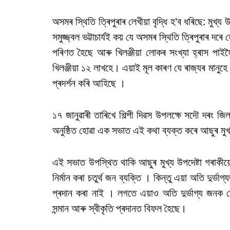
অসমৰ স্থিতি ত্ৰিপুৰাৰ লেখীয়া বৃদ্ধি হ'ব ধৰিছে: মুখ্য উ
সমুজ্জ্বল ভট্টাচাৰ্যই কয় যে অসমৰ স্থিতি ত্ৰিপুৰাৰ দৰ
পৰিণত হৈছে আৰু খিলঞ্জীয়া লোকৰ সংখ্যা হ্ৰাস পাই
খিলঞ্জীয়া ১২ লাখহে। এয়াই মূল কাৰণ যে ৰাজ্যৰ মানু
প্ৰদৰ্শন কৰি আহিছে ।
১৭ জানুৱাৰী তাৰিখে শিল্পী দিৱস উপলক্ষে সদৌ দৰং জি
অনুষ্ঠিত হোৱা এক সভাত এই কথা ব্যক্ত কৰে আছুৰ মুখ্য উ
এই সভাত উপস্থিত থাকি আছুৰ মুখ্য উপদেষ্টা গৰাকীয
নিৰ্মান কৰা চতুৰ্থ জন‌ ব্যক্তি । কিন্তু এয়া অতি দুৰ
প্ৰদান কৰা নাই ।‌ লগতে এয়াও অতি দুৰ্ভাগ্য জনক য
সন্মান আৰু স্বীকৃতি প্ৰদানত বিফল হৈছে।