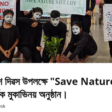
ৱেশ দিৱস উপলক্ষে "Save Natu
ক মুকাভিনয় অনুষ্ঠান।
esk