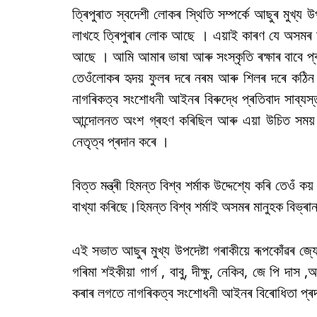
ত্ৰিপুৰাত স্বদেশী লোকৰ স্থিতি সম্পৰ্কে আছুৰ মুখ্য 
লাখহে ত্ৰিপুৰাৰ লোক আছে । এয়াই কাৰণ যে অসমৰ ম
আছে । আমি আমাৰ ভাষা আৰু সংস্কৃতি ৰক্ষাৰ বাবে প্ৰ
তেওঁলোকৰ হৃদয় ফুলৰ দৰে নৰম আৰু শিলৰ দৰে কঠিন কৰ
নাগৰিকত্ব সংশোধনী আইনৰ বিৰুদ্ধে প্ৰতিবাদ সাব্
আন্দোলনত অংশ গ্ৰহণ কৰিছিল আৰু এয়া উচিত সময় 
নেতৃত্ব প্ৰদান কৰে ।
বিত্ত মন্ত্ৰী হিমন্ত বিশ্ব শৰ্মাক উদ্দেশ্যে কৰি তেওঁ কয়
বাখ্যা কৰিছে।‌হিমন্ত বিশ্ব শৰ্মাই অসমৰ মানুহক বিভ্ৰান
এই সভাত আছুৰ মুখ্য উপদেষ্টা গৰাকীয়ে ৰূপকোঁৱৰ জ্যো
গৰিমা শইকীয়া গাৰ্গ , বাবু, দীক্ষু, নেকিব, জে পি
কৰাৰ লগতে নাগৰিকত্ব সংশোধনী আইনৰ বিৰোধিতা প্ৰদ