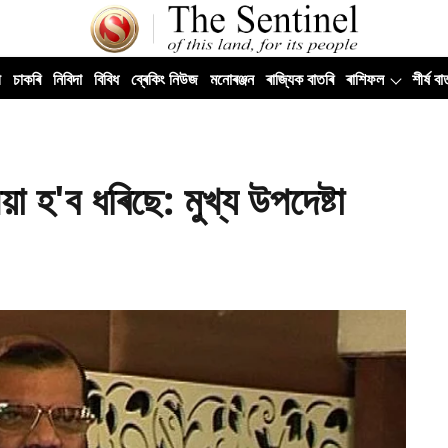
ী
চাকৰি
নিবিদা
বিবিধ
ব্ৰেকিং নিউজ
মনোৰঞ্জন
ৰাজ্যিক বাতৰি
ৰাশিফল
শীৰ্ষ বা
়া হ'ব ধৰিছে: মুখ্য উপদেষ্টা