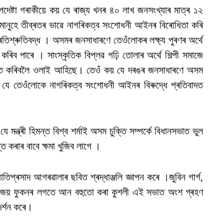
উপদেষ্টা গৰাকীয়ে কয় যে ৰাজ্য খনৰ ৪০ লাখ জনসংখ্যাৰ মাত্ৰ ১২
ানুহে তীব্ৰতৰ ভাৱে নাগৰিকত্ব সংশোধনী আইনৰ বিৰোধিতা কৰি
তিশ্ৰুতিবদ্ধ । অসমৰ জনসাধাৰণে তেওঁলোকৰ লক্ষ্য পুৰণৰ অৰ্থে
িব পাৰে । সাংস্কৃতিক বিপ্লৱ গঢ়ি তোলাৰ অৰ্থে শিল্পী সমাজে
যস্ত কৰিবলৈ ওলাই আহিছে। তেওঁ কয় যে দৰঙৰ জনসাধাৰণে অসম
যে তেওঁলোকে নাগৰিকত্ব সংশোধনী আইনৰ বিৰুদ্ধে প্ৰতিবাদত
 যে মন্ত্ৰী হিমন্ত বিশ্ব শৰ্মাই অসম চুক্তি‌ সম্পৰ্কে বিধানসভাত ভুল
্ত কৰাৰ বাবে ক্ষমা খুজিব লাগে ।
তিপ্ৰসাদ আগৰৱালাৰ ছবিত শ্ৰদ্ধাঞ্জলি জ্ঞাপন কৰে ।জুবিন গাৰ্গ,
 দাস ,অজয় ফুকনৰ লগতে আন বহুতো কৰা কুশলী এই সভাত অংশ গ্ৰহণ
ৰ্শন কৰে।