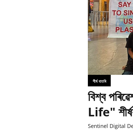
শীৰ্ষ বাতৰি
বিশ্ব পৰি
Life" শীৰ্ষ
Sentinel Digital D