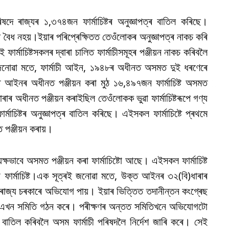
িষদে ৰাজ্যৰ ১,৩৭৪জন ফাৰ্মাচিষ্টৰ অনুজ্ঞাপত্ৰ বাতিল কৰিছে।
্ৰ বৈধ নহয়।ইয়াৰ পৰিপ্ৰেক্ষিতত তেওঁলোকৰ অনুজ্ঞাপত্ৰ নাকচ কৰি
ই ফাৰ্মাচিষ্টসকলৰ দ্বাৰা চালিত ফাৰ্মাচীসমূহৰ পঞ্জীয়ন নাকচ কৰিবলৈ
ে জনোৱা মতে, ফাৰ্মাচী আইন, ১৯৪৮ৰ অধীনত অসমত দুই ধৰণেৰে
ক্ত আইনৰ অধীনত পঞ্জীয়ন কৰা মুঠ ১৬,৪৯৭জন ফাৰ্মাচিষ্ট অসমত
াৰ অধীনত পঞ্জীয়ন কৰাইছিল তেওঁলোকক ভুৱা ফাৰ্মাচিষ্টৰূপে গণ্য
মাচিষ্টৰ অনুজ্ঞাপত্ৰ বাতিল কৰিছে। এইসকল ফাৰ্মাচিষ্টে প্ৰথমে
 পঞ্জীয়ন কৰায়।
ভাবে অসমত পঞ্জীয়ন কৰা ফাৰ্মাচিষ্টো আছে। এইসকল ফাৰ্মাচিষ্ট
া ফাৰ্মাচিষ্ট।এক সূত্ৰই জনোৱা মতে, উক্ত আইনৰ ৩২(বি)ধাৰাৰ
৮ত ৰাজ্য চৰকাৰে অভিযোগ পায়। ইয়াৰ ভিত্তিত তদানীন্তন কংগ্ৰেছ
্য এখন সমিতি গঠন কৰে। পৰীক্ষণৰ অন্তত সমিতিখনে অভিযোগটো
পত্ৰ বাতিল কৰিবলৈ অসম ফাৰ্মাচী পৰিষদলৈ নিৰ্দেশ জাৰি কৰে। সেই