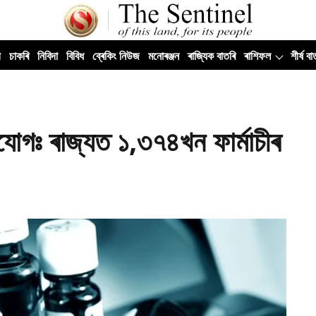
ী
চাকৰি
নিবিদা
বিবিধ
ব্ৰেকিং নিউজ
মনোৰঞ্জন
ৰাজ্যিক বাতৰি
ৰাশিফল
শীৰ্ষ বা
ভিযোগঃ ৰাজ্যত ১,৩৭৪খন ফাৰ্মাচীৰ