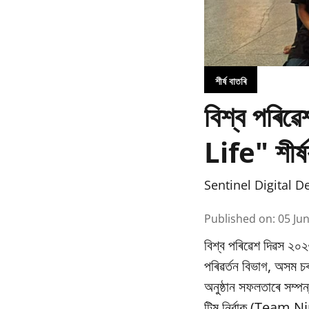
শীৰ্ষ বাতৰি
বিশ্ব পৰি
Life" শীৰ্ষ
Sentinel Digital D
Published on
:
05 Ju
বিশ্ব পৰিৱেশ দিৱস ২০২
পৰিৱর্তন বিভাগ, অসম
অনুষ্ঠান সফলতাৰে সম্পন
টিম নিৰ্বাক (Team Nir