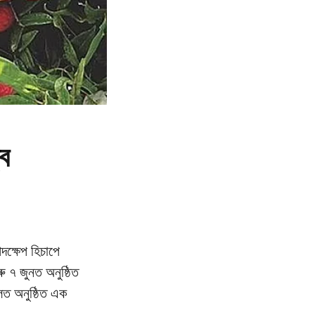
্ব
দক্ষেপ হিচাপে
ু ৭ জুনত অনুষ্ঠিত
হলত অনুষ্ঠিত এক