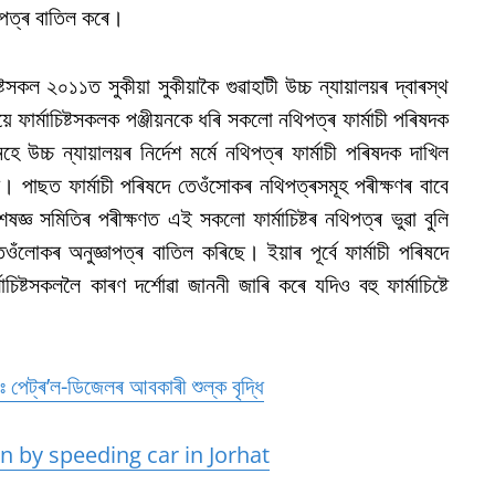
্ঞাপত্ৰ বাতিল কৰে।
্টসকল ২০১১ত সুকীয়া সুকীয়াকৈ গুৱাহাটী উচ্চ ন্যায়ালয়ৰ দ্বাৰস্থ
ফাৰ্মাচিষ্টসকলক পঞ্জীয়নকে ধৰি সকলো নথিপত্ৰ ফাৰ্মাচী পৰিষদক
 উচ্চ ন্যায়ালয়ৰ নিৰ্দেশ মৰ্মে নথিপত্ৰ ফাৰ্মাচী পৰিষদক দাখিল
 পাছত ফাৰ্মাচী পৰিষদে তেওঁসোকৰ নথিপত্ৰসমূহ পৰীক্ষণৰ বাবে
্ঞ সমিতিৰ পৰীক্ষণত এই সকলো ফাৰ্মাচিষ্টৰ নথিপত্ৰ ভুৱা বুলি
ওঁলোকৰ অনুজ্ঞাপত্ৰ বাতিল কৰিছে। ইয়াৰ পূৰ্বে ফাৰ্মাচী পৰিষদে
িষ্টসকললৈ কাৰণ দৰ্শোৱা জাননী জাৰি কৰে যদিও বহু ফাৰ্মাচিষ্টে
নাঃ পেট্ৰ’ল-ডিজেলৰ আবকাৰী শুল্ক বৃদ্ধি
by speeding car in Jorhat