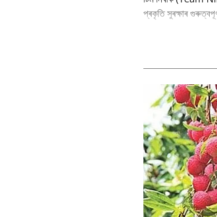
প্ৰকৃতি সুৰক্ষাৰ গুৰুত্ব