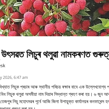
 উৎসৱত লিচুৰ থলুৱা নামকৰণত গুৰুত
esk
y 2026, 6:47 am
িখ্যাত লিচুক প্ৰচাৰ আৰু স্থানীয় পৰিচয় ৰক্ষাৰ বাবে এক উল্লেখযোগ্য প
ধ লিচুক থলুৱা অসমীয়া নাম দিয়াৰ সিদ্ধান্ত গ্ৰহণ কৰা হয়। ৬ জুন আৰ
ষিক তেজপুৰ লিচু মহোৎসৱৰ পূৰ্বে আজি জিলা উপায়ুক্ত কাৰ্যালয়ৰ কনফাৰেন্স 
িদ্ধান্ত গ্ৰহণ কৰা হয়।