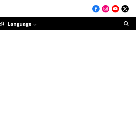
তৰি
Language