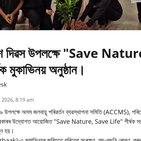
ৱেশ দিৱস উপলক্ষে "Save Natu
ক মুকাভিনয় অনুষ্ঠান।
esk
n 2026, 8:19 am
৬ উপলক্ষে অসম জলবায়ু পৰিৱর্তন ব্যৱস্থাপনা সমিতি (ACCMS), পৰিৱ
 চৰকাৰৰ উদ্যোগত আয়োজিত "Save Nature, Save Life" শীৰ্ষক সচে
্ন হয়।
baak)-এ মূকাভিনয়ৰ জৰিয়তে পৰিৱেশ সংৰক্ষণ, গছ-গছনি ৰোপণ, প্ৰদূষ