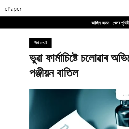
ePaper
আজিৰ অসম
খেলৰ পৃথিৱ
শীৰ্ষ বাতৰি
ভুৱা ফাৰ্মাচিষ্টে চলোৱাৰ অ
পঞ্জীয়ন বাতিল