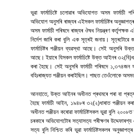
ভুৱা ফাৰ্মাচিষ্টে চলোৱাৰ অভিযোগত অসম ফাৰ্মাচী পৰ
অভিযোগ অনুসৰি ৰাজ্যৰ এইসকল ফাৰ্মাচিষ্টৰ অনুজ্ঞাপত
অসম ফাৰ্মাচী পৰিষদে ৰাজ্যৰ ঔষধ নিয়ন্ত্ৰণ কৰ্তৃপক্ষক এ
নিৰ্দেশ জাৰি কৰা বুলি এক সূত্ৰই জনায়। সূত্ৰটোৱ
ফাৰ্মাচিষ্টৰ পঞ্জীয়ন ব্যৱস্থা আছে। সেই অনুসৰি উ
আছে। ইয়াৰে যিসকল ফাৰ্মাচিষ্টে উক্ত আইনৰ ৩২(বি)ধাৰ
কৰা হৈছে। সেই অনুসৰি ফাৰ্মাচী পৰিষদে ১,৩৭৪জন ফাৰ্
বহিঃৰাজ্যত পঞ্জীয়ন কৰাইছিল। পাছত তেওঁলোকে অসমত
আনহাতে, উক্ত আইনৰ অধীনত প্ৰথমৰে পৰা বা প্ৰত্যক্ষ
হৈছে ফাৰ্মাচী আইন, ১৯৪৮ৰ ৩২(২)ধাৰাত পঞ্জীয়ন কৰ
অধীনত পঞ্জীয়ন কৰোৱা ফাৰ্মাচিষ্টসকল ভুৱা বুলি ২০০
চৰকাৰে অভিযোগটোৰ সত্যাসত্য পৰীক্ষণৰ উদ্দেফাৰশ
সত্য বুলি নিশ্চিত কৰি ভুৱা ফাৰ্মাচিষ্টসকলৰ অনুজ্ঞা