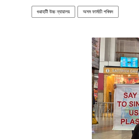
গুৱাহাটী উচ্চ ন্যায়ালয়
অসম ফাৰ্মাচী পৰিষদ