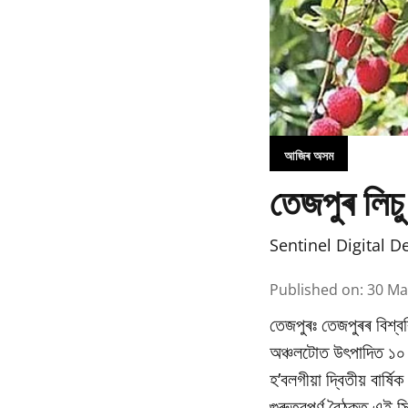
আজিৰ অসম
তেজপুৰ লিচু
Sentinel Digital D
Published on
:
30 Ma
তেজপুৰঃ তেজপুৰৰ বিশ্বব
অঞ্চলটোত উৎপাদিত ১০ বি
হ’বলগীয়া দ্বিতীয় বাৰ্
গুৰুত্বপূৰ্ণ বৈঠকত এই স