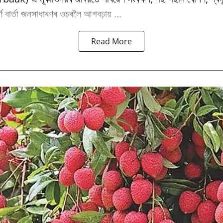
পূৰ্ণ বাৰ্তা জনসাধাৰণৰ ওচৰলৈ আগবঢ়ায় ...
Read More