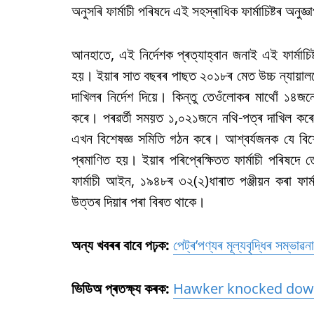
অনুসৰি ফাৰ্মাচী পৰিষদে এই সহস্ৰাধিক ফাৰ্মাচিষ্টৰ অনুজ
আনহাতে, এই নিৰ্দেশক প্ৰত্যাহ্বান জনাই এই ফাৰ্মাচিষ
হয়। ইয়াৰ সাত বছৰৰ পাছত ২০১৮ৰ মেত উচ্চ ন্যায়ালয়ে 
দাখিলৰ নিৰ্দেশ দিয়ে। কিন্তু তেওঁলোকৰ মাথোঁ ১৪জনেহে
কৰে। পৰৱৰ্তী সময়ত ১,০২১জনে নথি-পত্ৰ দাখিল কৰে।
এখন বিশেষজ্ঞ সমিতি গঠন কৰে। আশ্বৰ্যজনক যে বিশেষজ
প্ৰমাণিত হয়। ইয়াৰ পৰিপ্ৰেক্ষিতত ফাৰ্মাচী পৰিষদে তে
ফাৰ্মাচী আইন, ১৯৪৮ৰ ৩২(২)ধাৰাত পঞ্জীয়ন কৰা ফাৰ্মাচ
উত্তৰ দিয়াৰ পৰা বিৰত থাকে।
অন্য
খবৰৰ
বাবে
পঢ়ক:
পেট্ৰ’পণ্যৰ মূল্যবৃদ্ধিৰ সম্ভাৱ
ভিডিঅ
প্ৰতক্ষ্য
কৰক:
Hawker knocked down 