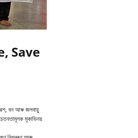
re, Save
েশ, বন আৰু জলবায়ু
তনতামূলক মূকাভিনয়
ণ নিয়ন্ত্ৰণ আৰু