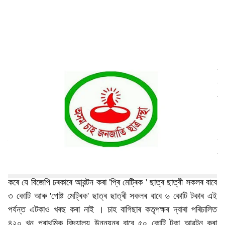
a
l
s
h
বিজেপিয়ে তেওঁলোকৰ প্ৰতিশ্ৰুতি পূৰণ নকৰিলে : অসম চাহ জনজাতি ছাত্ৰ
সন্থা । মঙ্গলবাৰে অসম চাহ জনজাতি ছাত্ৰ সন্থা (আটচা) ই শাসনাধিষ্ট
a
ভাৰতীয় জনতা পাৰ্টীক কটাক্ষ কৰি কয় যে বিজেপিয়ে তেওঁলোকৰ প্ৰতিশ্ৰুতি
r
পূৰণ নকৰিলে ।
e
গুৱাহাটীত অনুষ্ঠিত এক সংবাদ মেলত অংশ গ্ৰহণ কৰি আটছাৰ সভাপতি
ধীৰাজ গোৱালাই কয় যে ৰাজ্য বাজেট ২০১৯-২০ ত চাহ জনজাতি সকলৰ
বাবে আৱন্টিত ২০% পূঁজি ও খৰছ কৰা নাই চৰকাৰে । লগতে তেওঁ অভিযোগ
কৰে যে বিজেপি চৰকাৰে আৱন্টন কৰা 'প্ৰি মেট্ৰিক ' ছাত্ৰ ছাত্ৰী সকলৰ বাবে
৩ কোটি আৰু 'পোষ্ট মেট্ৰিক' ছাত্ৰ ছাত্ৰী সকলৰ বাবে ৬ কোটি টকাৰ এই
পৰ্যন্ত এটকাও খৰছ কৰা নাই । চাহ বাগিছাৰ কতৃপক্ষৰ দ্বাৰা পৰিচালিত
৪২০ খন প্ৰাথমিক বিদ্যালয় উন্নয়নৰ বাবে ৫০ কোটি টকা আৱন্টন কৰা