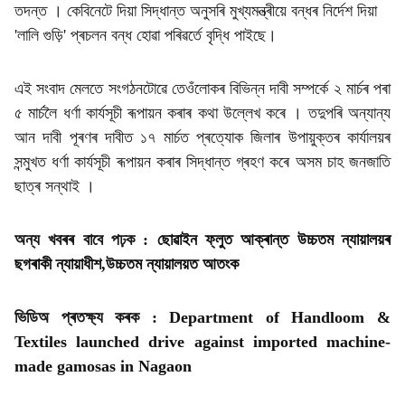
তদন্ত । কেবিনেটে দিয়া সিদ্ধান্ত অনুসৰি মুখ্যমন্ত্ৰীয়ে বন্ধৰ নিৰ্দেশ দিয়া
'লালি গুড়ি' প্ৰচলন বন্ধ হোৱা পৰিৱৰ্তে বৃদ্ধি পাইছে।
এই সংবাদ মেলতে সংগঠনটোৱে তেওঁলোকৰ বিভিন্ন দাবী সম্পৰ্কে ২ মাৰ্চৰ পৰা
৫ মাৰ্চলৈ ধৰ্ণা কাৰ্যসূচী ৰূপায়ন কৰাৰ কথা উল্লেখ কৰে । তদুপৰি অন্যান্য
আন দাবী পূৰণৰ দাবীত ১৭ মাৰ্চত প্ৰত্যোক জিলাৰ উপায়ুক্তৰ কাৰ্যালয়ৰ
সন্মুখত ধৰ্ণা কাৰ্যসূচী ৰূপায়ন কৰাৰ সিদ্ধান্ত গ্ৰহণ কৰে অসম চাহ জনজাতি
ছাত্ৰ সন্থাই ।
অন্য খবৰৰ বাবে পঢ়ক :
ছোৱাইন ফ্লুত আক্ৰান্ত উচ্চতম ন্যায়ালয়ৰ
ছগৰাকী ন্যায়াধীশ,উচ্চতম ন্যায়ালয়ত আতংক
ভিডিঅ প্ৰতক্ষ্য কৰক :
Department of Handloom &
Textiles launched drive against imported machine-
made gamosas in Nagaon