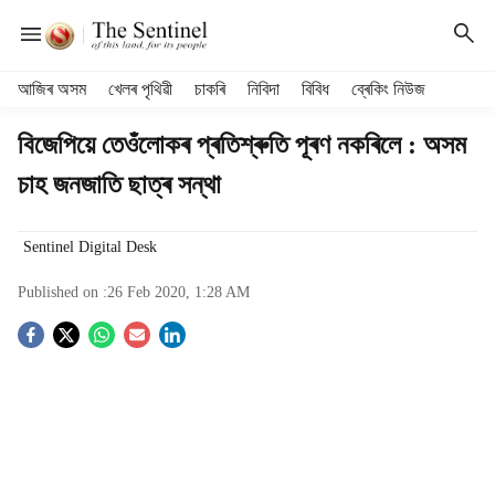
H
আজিৰ অসম
খেলৰ পৃথিৱী
চাকৰি
নিবিদা
বিবিধ
ব্ৰেকিং নিউজ
e
a
বিজেপিয়ে তেওঁলোকৰ প্ৰতিশ্ৰুতি পূৰণ নকৰিলে : অসম
d
চাহ জনজাতি ছাত্ৰ সন্থা
e
r
m
Sentinel Digital Desk
e
n
Published on :
26 Feb 2020, 1:28 AM
u
i
S
t
e
o
m
s
c
i