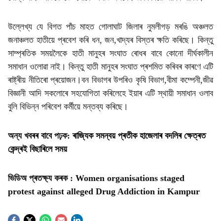
উল্লেখ্য যে বিগত পাঁচ মাহত গোলাঘাট জিলাৰ নুমলীগড় মৰঙি অঞ্চলত
জনাঞ্চলত হাতীয়ে প্ৰবেশ কৰি ধন, জন,খাদ্যৰ বিস্তৰ ক্ষতি কৰিছে। কিন্তু
সাম্প্ৰতিক সময়লৈকে হাতী মানুহৰ সংঘাত ৰোধৰ বাবে কোনো দীৰ্ঘকালীন
সমাধান ওলোৱা নাই। কিন্তু হাতী মানুহৰ সংঘাত প্ৰশমিত কৰিবৰ কাৰণে এটি
ৰাষ্ট্ৰীয় নীতিৰো প্ৰয়োজন।বন বিভাগৰ উপৰিও কৃষি বিভাগ,বীমা কম্পেনী,জীৱ
বিজ্ঞানী আদি সকলোৰে সহযোগিতা কৰিলেহে ইয়াৰ এটি স্থায়ী সমাধান ওলাব
বুলি বিভিন্ন পৰিবেশ কৰ্মীয়ে মন্তব্য কৰিছে।
অন্য খবৰৰ বাবে পঢ়ক:
ৰাজ্যিক সমন্বয় প্ৰতীক হাজেলাৰ বদলিৰ ক্ষেত্ৰত
কেন্দ্ৰই বিছাৰিলে সময়
ভিডিঅ প্ৰতক্ষ্য কৰক :
Women organisations staged
protest against alleged Drug Addiction in Kampur