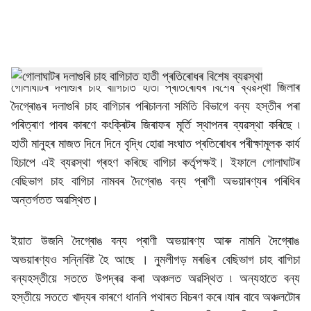
a
l
s
h
গোলাঘাটৰ দলাগুৰি চাহ বাগিচাত হাতী প্ৰতিৰোধৰ বিশেষ ব্যৱস্থা জিলাৰ
দৈগ্ৰোঙৰ দলাগুৰি চাহ বাগিচাৰ পৰিচালনা সমিতি বিভাগে বন্য হস্তীৰ পৰা
a
পৰিত্ৰাণ পাবৰ কাৰণে কংক্ৰিটৰ জিৰাফৰ মূৰ্তি স্থাপনৰ ব্যৱস্থা কৰিছে ৷
r
হাতী মানুহৰ মাজত দিনে দিনে বৃদ্ধি হোৱা সংঘাত প্ৰতিৰোধৰ পৰীক্ষামূলক কাৰ্য
হিচাপে এই ব্যৱস্থা গ্ৰহণ কৰিছে বাগিচা কৰ্তৃপক্ষই। ইফালে গোলাঘাটৰ
e
বেছিভাগ চাহ বাগিচা নামবৰ দৈগ্ৰোঙ বন্য প্ৰাণী অভয়াৰণ্যৰ পৰিধিৰ
অন্তৰ্গতত অৱস্থিত।
ইয়াত উজনি দৈগ্ৰোঙ বন্য প্ৰাণী অভয়াৰণ্য আৰু নামনি দৈগ্ৰোঙ
অভয়াৰণ্যও সন্নিবিষ্ট হৈ আছে । নুমলীগড় মৰঙিৰ বেছিভাগ চাহ বাগিচা
বন্যহস্তীয়ে সততে উপদ্ৰৱ কৰা অঞ্চলত অৱস্থিত ৷ অন্যহাতে বন্য
হস্তীয়ে সততে খাদ্যৰ কাৰণে ধাননি পথাৰত বিচৰণ কৰে ৷যাৰ বাবে অঞ্চলটোৰ