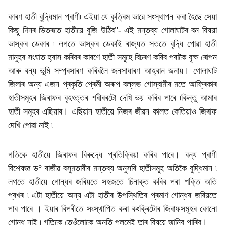
কাৰণ হাতী বুদ্ধিমান প্ৰাণী৷ এইয়া যে কৃত্ৰিম ভাৱে সংস্থাপন কৰা হৈছে সেয়া
কিছু দিনৰ ভিতৰতে হাতীয়ে বুজি উঠিব"- এই মন্তব্য গোলাঘাটৰ বন বিষয়া
ভাস্কৰ ডেকাৰ ৷ লগতে ভাস্কৰ ডেকাই ৰাজ্যত সততে বৃদ্ধি পোৱা হাতী
মানুহৰ সংঘাত হ্ৰাস কৰিবৰ কাৰণে হাতী সমূহে বিচৰণ কৰিব পৰাকৈ বৃক্ষ ৰোপন
আৰু বন্য ভূমি সম্প্ৰসাৰণ কৰিবলৈ জনসাধাৰণ আহ্বান জনায়। গোলাঘাট
জিলাৰ অন্য এজন প্ৰকৃতি প্ৰেমী অৰূপ বল্লভ গোস্বামীৰ মতে আফ্ৰিকাৰ
হাতীসমূহৰ জিৰাফৰ বৃহৎত্তৰ শৰীৰৰটো দেখি ভয় কৰিব পাৰে ৷কিন্তু আমাৰ
হাতী সমূহৰ এছিয়াৰ। এছিয়ান হাতীয়ে নিজৰ জীৱন কালত কেতিয়াও জিৰাফ
দেখি পোৱা নাই ৷
গতিকে হাতীয়ে জিৰাফৰ বিৰুদ্ধে প্ৰতিক্ৰিয়া কৰিব পাৰে। বন্য প্ৰাণী
বিশেষজ্ঞ ড° ৰাজীৱ বসুমতাৰীৰ মন্তব্য অনুসৰি হাতীসমূহ অতিকৈ বুদ্ধিমান ৷
লগতে হাতীয়ে গোন্ধৰ জৰিয়তে সহজতে চিনাক্ত কৰিব পৰা শক্তি অতি
প্ৰখৰ ৷ এটা হাতীয়ে অন্য এটা হাতীৰ উপস্থিতিৰ প্ৰমাণ গোন্ধৰ জৰিয়তে
পাব পাৰে । ইয়াৰ বিপৰীতে সংস্থাপিত কৰা কংক্ৰিটোৰ জিৰাফসমূহৰ কোনো
গোন্ধ নাই ৷ গতিকে তেওঁলোকে অনতি পলমেই তাৰ বিষয়ে জানিব পাৰিব।