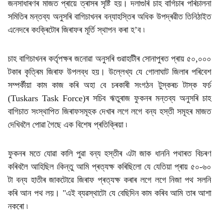
জনসাধাৰণৰ মাজত প্ৰায়ে ত্ৰাসৰ সৃষ্টি হয়। দলাগুৰি চাহ বাগিচাৰ পৰিচালনা
সমিতিৰ মন্তব্য অনুসৰি বাগিচাখনৰ বন্যাহস্তিৰ অধিক উপদ্ৰৱীত তিনিঠাইত
এনেদৰে কংক্ৰিটোৰ জিৰাফৰ মূৰ্তি স্থাপন কৰা হ’ব ৷
চাহ বাগিচাখনৰ কৰ্তৃপক্ষৰ জনোৱা অনুসৰি গুৱাহাটীৰ সোনাপুৰত প্ৰায় ৫০,০০০
টকাৰ কৃত্ৰিম জিৰাফ উপলব্ধ হয়। উল্লেখ্য যে গোলাঘাট জিলাৰ পৰিবেশ
সম্পৰ্কীয়া কাম কাজ কৰি অহা বে চৰকাৰী সংগঠন টুস্কৰচ টাস্ক ফৰ্চ
(Tuskars Task Force)ৰ সচিব ঋতুৰাজ ফুকনৰ মন্তব্য অনুসৰি চাহ
বাগিচাত সংস্থাপিত জিৰাফসমূহক দেখাৰ লগে লগে বন্য হস্তী সমূহৰ মাজত
দেখিবলৈ পোৱা গৈছে এক বিশেষ প্ৰতিক্ৰিয়া ৷
ফুকনৰ মতে যোৱা কালি পুৱা বন্য হস্তীৰ এটা জাক ধাননি পথাৰত বিচৰণ
কৰিবলৈ আহিছিল ৷কিন্তু আমি প্ৰত্যক্ষ কৰিছিলো যে যেতিয়া প্ৰায় ৫০-৬০
টা বন্য হাতীৰ জাকটোৱে জিৰাফ প্ৰত্যক্ষ কৰাৰ লগে লগে নিজা পথ সলনি
কৰি আন পথ লয়। "এই ব্যৱস্থাটো যে বেছিদিন কাম কৰিব আমি তাৰ আশা
নকৰো ৷