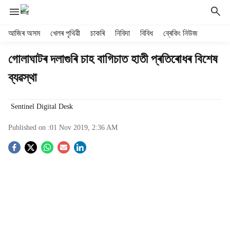
H
আজিৰ অসম
খেলৰ পৃথিৱী
চাকৰি
নিবিদা
বিবিধ
ব্ৰেকিং নিউজ
e
a
গোলাঘাটৰ দলাগুৰি চাহ বাগিচাত হাতী প্ৰতিৰোধৰ বিশেষ
d
ব্যৱস্থা
e
r
m
Sentinel Digital Desk
e
n
Published on :
01 Nov 2019, 2:36 AM
u
i
S
t
e
o
m
s
c
i