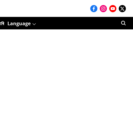
তৰি
Language