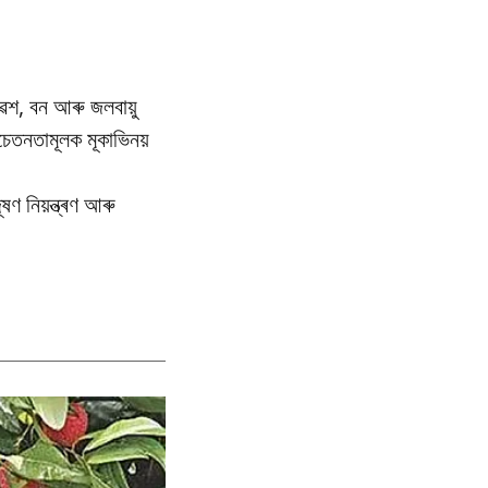
েশ, বন আৰু জলবায়ু
তনতামূলক মূকাভিনয়
ণ নিয়ন্ত্ৰণ আৰু