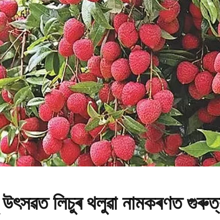
 উৎসৱত লিচুৰ থলুৱা নামকৰণত গুৰুত