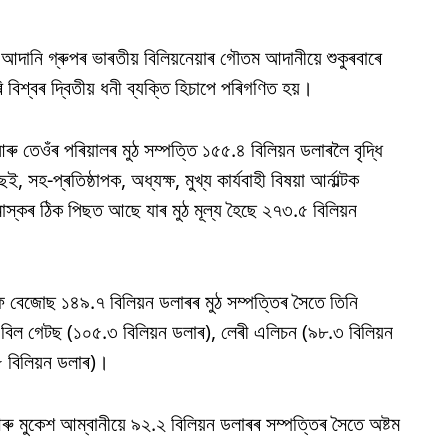
ৰি আদানি গ্ৰুপৰ ভাৰতীয় বিলিয়নেয়াৰ গৌতম আদানীয়ে শুকুৰবাৰে
কৰি বিশ্বৰ দ্বিতীয় ধনী ব্যক্তি হিচাপে পৰিগণিত হয়।
ৰু তেওঁৰ পৰিয়ালৰ মুঠ সম্পত্তি ১৫৫.৪ বিলিয়ন ডলাৰলৈ বৃদ্ধি
-প্ৰতিষ্ঠাপক, অধ্যক্ষ, মুখ্য কাৰ্যবাহী বিষয়া আৰ্নাল্টক
াস্কৰ ঠিক পিছত আছে যাৰ মুঠ মূল্য হৈছে ২৭৩.৫ বিলিয়ন
েফ বেজোছ ১৪৯.৭ বিলিয়ন ডলাৰৰ মুঠ সম্পত্তিৰ সৈতে তিনি
 বিল গেটছ (১০৫.৩ বিলিয়ন ডলাৰ), লেৰী এলিচন (৯৮.৩ বিলিয়ন
.৫ বিলিয়ন ডলাৰ)।
ৰু মুকেশ আম্বানীয়ে ৯২.২ বিলিয়ন ডলাৰৰ সম্পত্তিৰ সৈতে অষ্টম