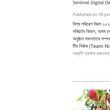
Sentinel Digital D
Published on
:
05 Ju
বিশ্ব পৰিৱেশ দিৱস ২০২
পৰিৱর্তন বিভাগ, অসম
অনুষ্ঠান সফলতাৰে সম্পন
টিম নিৰ্বাক (Team Nir
প্ৰকৃতি সুৰক্ষাৰ গুৰুত্ব