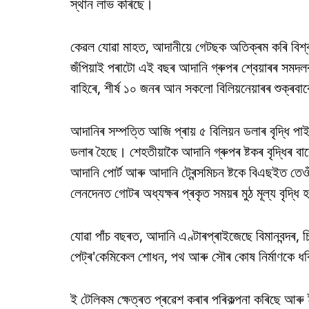
স্থান লাভ কৰিছে।
কেৱল যোৱা মাহত, আদানীয়ে গেটছক অতিক্ৰম কৰি বিশ্
জঁপিয়াই পৰাটো এই বছৰ আদানি গ্ৰুপৰ শ্বেয়াৰৰ সমদল
বাহিৰে, শীৰ্ষ ১০ জনৰ আন সকলো বিলিয়নেয়াৰৰ শুক্ৰবাৰ
আদানিৰ সম্পত্তি আজি প্ৰায় ৫ বিলিয়ন ডলাৰ বৃদ্ধি প
ডলাৰ হৈছে। শেহতীয়াকৈ আদানি গ্ৰুপৰ ষ্টকৰ বৃদ্ধিৰ বা
আদানি পোৰ্ট আৰু আদানি ট্ৰেন্সমিচন ষ্টকে বিএছইত তে
লেনদেনত গোটৰ অধ্যক্ষৰ প্ৰকৃত সময়ৰ মুঠ মূল্য বৃদ্ধি 
যোৱা পাঁচ বছৰত, আদানি এণ্টাৰপ্ৰাইজেছে বিমানবন্দৰ, চি
পেট্ৰ'কেমিকেল শোধন, পথ আৰু সৌৰ কোষ নিৰ্মাণকে ধৰি
ই টেলিকম ক্ষেত্ৰত প্ৰৱেশ কৰাৰ পৰিকল্পনা কৰিছে আৰু ইয