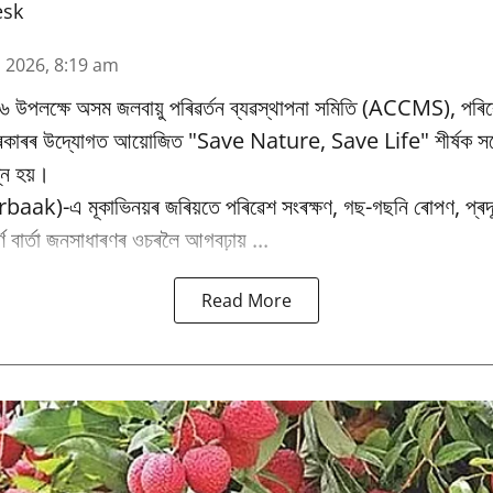
esk
n 2026, 8:19 am
৬ উপলক্ষে অসম জলবায়ু পৰিৱর্তন ব্যৱস্থাপনা সমিতি (ACCMS), পৰিৱ
 চৰকাৰৰ উদ্যোগত আয়োজিত "Save Nature, Save Life" শীৰ্ষক সচে
্ন হয়।
baak)-এ মূকাভিনয়ৰ জৰিয়তে পৰিৱেশ সংৰক্ষণ, গছ-গছনি ৰোপণ, প্ৰদূষ
পূৰ্ণ বাৰ্তা জনসাধাৰণৰ ওচৰলৈ আগবঢ়ায় ...
Read More