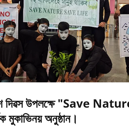
ৱেশ দিৱস উপলক্ষে "Save Natu
ক মুকাভিনয় অনুষ্ঠান।