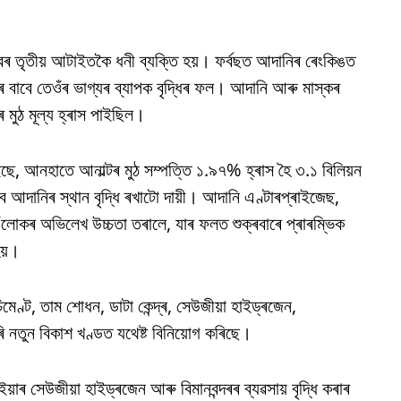
বৰ তৃতীয় আটাইতকৈ ধনী ব্যক্তি হয়। ফৰ্বছত আদানিৰ ৰেংকিঙত
ৰ বাবে তেওঁৰ ভাগ্যৰ ব্যাপক বৃদ্ধিৰ ফল। আদানি আৰু মাস্কৰ
ে মুঠ মূল্য হ্ৰাস পাইছিল।
াইছে, আনহাতে আনাল্টৰ মুঠ সম্পত্তি ১.৯৭% হ্ৰাস হৈ ৩.১ বিলিয়ন
বে আদানিৰ স্থান বৃদ্ধি ৰখাটো দায়ী। আদানি এণ্টাৰপ্ৰাইজেছ,
ওঁলোকৰ অভিলেখ উচ্চতা তৰালে, যাৰ ফলত শুক্ৰবাৰে প্ৰাৰম্ভিক
হয়।
মেণ্ট, তাম শোধন, ডাটা কেন্দ্ৰ, সেউজীয়া হাইড্ৰজেন,
 নতুন বিকাশ খণ্ডত যথেষ্ট বিনিয়োগ কৰিছে।
়াৰ সেউজীয়া হাইড্ৰজেন আৰু বিমানবন্দৰৰ ব্যৱসায় বৃদ্ধি কৰাৰ