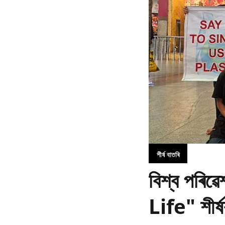
শীৰ্ষ বাতৰি
বিশ্ব পৰি
Life" শীৰ্ষ