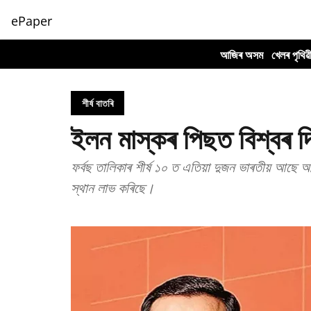
ePaper
আজিৰ অসম
খেলৰ পৃথিৱ
শীৰ্ষ বাতৰি
ইলন মাস্কৰ পিছত বিশ্বৰ দ্
ফৰ্বছ তালিকাৰ শীৰ্ষ ১০ ত এতিয়া দুজন ভাৰতীয় আছে আ
স্থান লাভ কৰিছে।