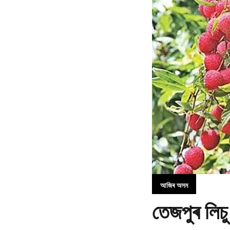
আজিৰ অসম
তেজপুৰ লিচু