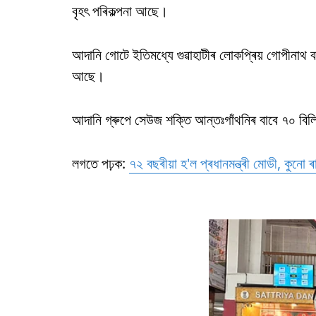
বৃহৎ পৰিকল্পনা আছে।
আদানি গোটে ইতিমধ্যে গুৱাহাটীৰ লোকপ্ৰিয় গোপীনাথ বৰ
আছে।
আদানি গ্ৰুপে সেউজ শক্তি আন্তঃগাঁথনিৰ বাবে ৭০ বিলি
লগতে পঢ়ক:
৭২ বছৰীয়া হ'ল প্ৰধানমন্ত্ৰী মোডী, কুনো ৰাষ