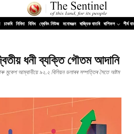
ী
চাকৰি
নিবিদা
বিবিধ
ব্ৰেকিং নিউজ
মনোৰঞ্জন
ৰাজ্যিক বাতৰি
ৰাশিফল
শীৰ্ষ বা
বিতীয় ধনী ব্যক্তি গৌতম আদানি
ৰু মুকেশ আম্বানীয়ে ৯২.২ বিলিয়ন ডলাৰৰ সম্পত্তিৰ সৈতে অষ্টম