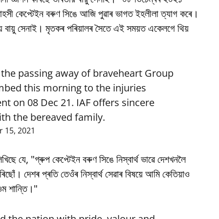
 সাহসী কেপ্টেইন বৰুণ সিঙে আজি পুৱাৰ ভাগত ইহলীলা ত্যাগ কৰে।
় বায়ু সেনাই। মৃতকৰ পৰিয়ালৰ সৈতে এই সময়ত একেলগে থিয়
m the passing away of braveheart Group
bed this morning to the injuries
ent on 08 Dec 21. IAF offers sincere
th the bereaved family.
 15, 2021
 লিখিছে যে, "গ্ৰুপ কেপ্টেইন বৰুণ সিঙে নিস্বাৰ্থ ভাৱে দেশখনলৈ
িছোঁ। দেশৰ প্ৰতি তেওঁৰ নিস্বাৰ্থ সেৱাৰ বিষয়ে আমি কেতিয়াও
ওম শান্তি।"
 the nation with pride, valour and