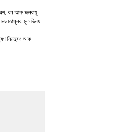
েশ, বন আৰু জলবায়ু
তনতামূলক মূকাভিনয়
ণ নিয়ন্ত্ৰণ আৰু