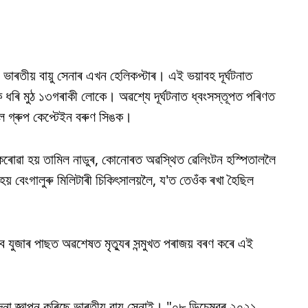
় ভাৰতীয় বায়ু সেনাৰ এখন হেলিকপ্টাৰ। এই ভয়াবহ দূৰ্ঘটনাত
 ধৰি মুঠ ১৩গৰাকী লোকে। অৱশ্যে দূৰ্ঘটনাত ধ্বংসস্তূপত পৰিণত
িল গ্ৰুপ কেপ্টেইন বৰুণ সিঙক।
কৰোৱা হয় তামিল নাডুৰ, কোনোৰত অৱস্থিত ৱেলিংটন হস্পিতাললৈ
য় বেংগালুৰু মিলিটাৰী চিকিৎসালয়লৈ, য'ত তেওঁক ৰখা হৈছিল
বে যুজাৰ পাছত অৱশেষত মৃত্যুৰ সন্মুখত পৰাজয় বৰণ কৰে এই
 জ্ঞাপন কৰিছে ভাৰতীয় বায়ু সেনাই। "০৮ ডিচেম্বৰ ২০২১