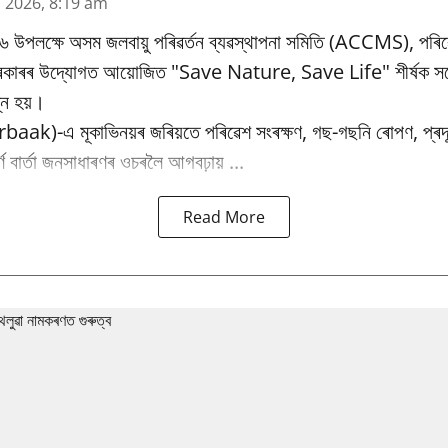
n 2026, 8:19 am
৬ উপলক্ষে অসম জলবায়ু পৰিৱর্তন ব্যৱস্থাপনা সমিতি (ACCMS), পৰিৱ
 চৰকাৰৰ উদ্যোগত আয়োজিত "Save Nature, Save Life" শীৰ্ষক সচে
্ন হয়।
baak)-এ মূকাভিনয়ৰ জৰিয়তে পৰিৱেশ সংৰক্ষণ, গছ-গছনি ৰোপণ, প্ৰদূষ
পূৰ্ণ বাৰ্তা জনসাধাৰণৰ ওচৰলৈ আগবঢ়ায় ...
Read More