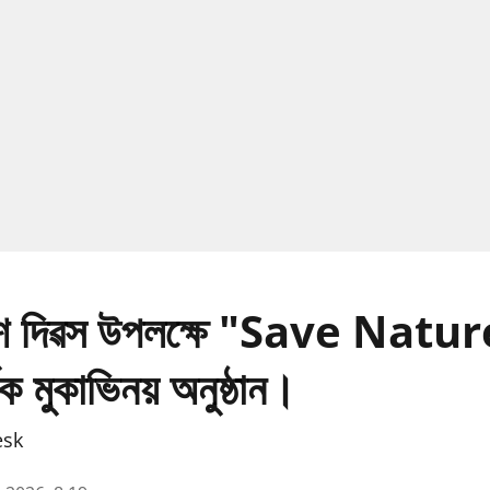
ৱেশ দিৱস উপলক্ষে "Save Natu
ক মুকাভিনয় অনুষ্ঠান।
esk