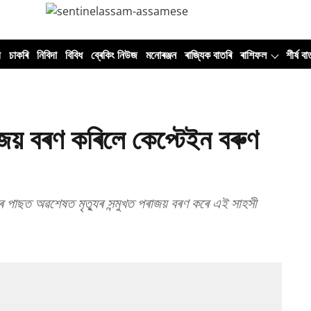
ী
চাকৰি
নিবিদা
বিবিধ
ব্ৰেকিং নিউজ
মনোৰঞ্জন
ৰাজ্যিক বাতৰি
ৰাশিফল
শীৰ্ষ বা
াজয় বৰণ কৰিলে কেপ্টেইন বৰুণ
াৰ পাছত অৱশেষত মৃত্যুৰ সন্মুখত পৰাজয় বৰণ কৰে এই সাহসী