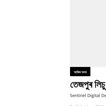
আজিৰ অসম
তেজপুৰ লিচু
Sentinel Digital D