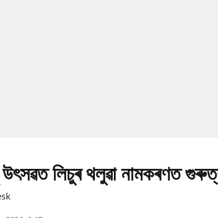
 উৎসৱত লিচুৰ থলুৱা নামকৰণত গুৰুত
esk