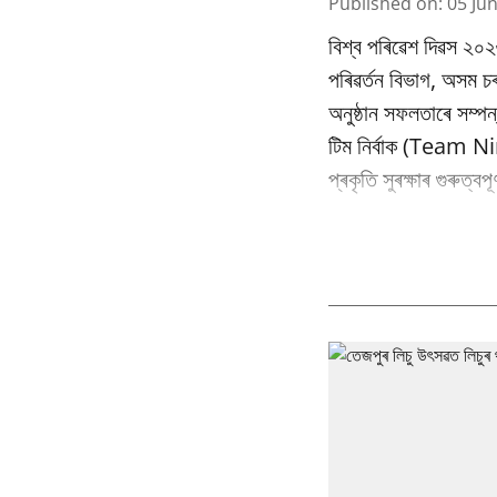
Published on
:
05 Ju
বিশ্ব পৰিৱেশ দিৱস ২০২
পৰিৱর্তন বিভাগ, অসম
অনুষ্ঠান সফলতাৰে সম্পন
টিম নিৰ্বাক (Team Nir
প্ৰকৃতি সুৰক্ষাৰ গুৰুত্ব