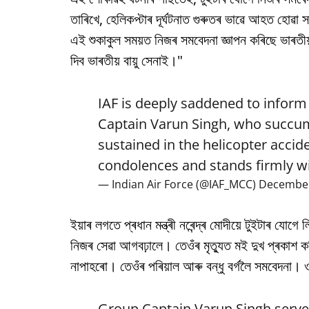
তাৰিখে, হেলিকপ্টাৰ দূৰ্ঘটনাত গুৰুতৰ ভাৱে আহত হোৱা
এই শুকাকুল সময়ত নিজৰ সমবেদনা জ্ঞাপন কৰিছে ভাৰতীয
দিব ভাৰতীয় বায়ু সেনাই।"
IAF is deeply saddened to infor
Captain Varun Singh, who succum
sustained in the helicopter accid
condolences and stands firmly wi
— Indian Air Force (@IAF_MCC)
December
ইয়াৰ লগতে প্ৰধান মন্ত্ৰী নৰেন্দ্ৰ মোদীয়ে টুইটাৰ যোগে
নিজৰ সেৱা আগবঢ়ালে। তেওঁৰ মৃত্যুত মই দুখ প্ৰকাশ কৰ
নাপাহৰো। তেওঁৰ পৰিয়াল আৰু বন্ধু বৰ্গলৈ সমবেদনা। 
Group Captain Varun Singh served