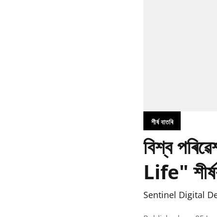
শীৰ্ষ বাতৰি
বিশ্ব পৰি
Life" শীৰ্ষ
Sentinel Digital D