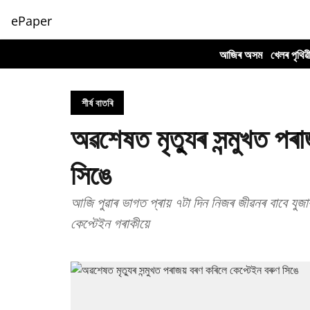
ePaper
আজিৰ অসম
খেলৰ পৃথিৱ
শীৰ্ষ বাতৰি
অৱশেষত মৃত্যুৰ সন্মুখত পৰ
সিঙে
আজি পুৱাৰ ভাগত প্ৰায় ৭টা দিন নিজৰ জীৱনৰ বাবে যুজ
কেপ্টেইন গৰাকীয়ে