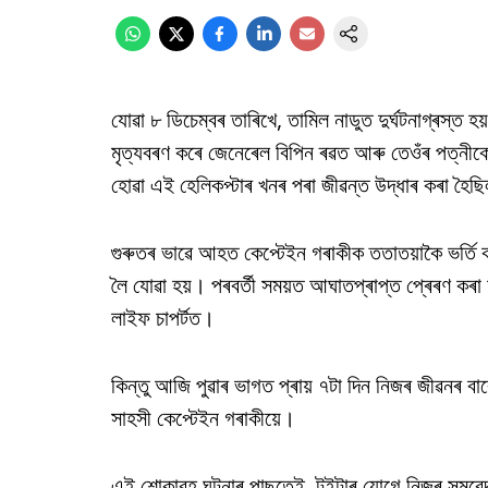
যোৱা ৮ ডিচেম্বৰ তাৰিখে, তামিল নাডুত দুৰ্ঘটনাগ্ৰস্ত হয
মৃত্যবৰণ কৰে জেনেৰেল বিপিন ৰৱত আৰু তেওঁৰ পত্নীকে
হোৱা এই হেলিকপ্টাৰ খনৰ পৰা জীৱন্ত উদ্ধাৰ কৰা হৈছ
গুৰুতৰ ভাৱে আহত কেপ্টেইন গৰাকীক ততাতয়াকৈ ভৰ্তি 
লৈ যোৱা হয়। পৰবৰ্তী সময়ত আঘাতপ্ৰাপ্ত প্ৰেৰণ কৰা হ
লাইফ চাপৰ্টত।
কিন্তু আজি পুৱাৰ ভাগত প্ৰায় ৭টা দিন নিজৰ জীৱনৰ বা
সাহসী কেপ্টেইন গৰাকীয়ে।
এই শোকাৱহ ঘটনাৰ পাছতেই, টুইটাৰ যোগে নিজৰ সমবেদনা