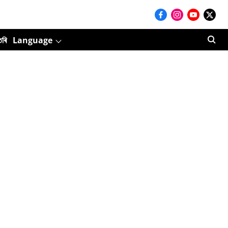
তৰি
Language