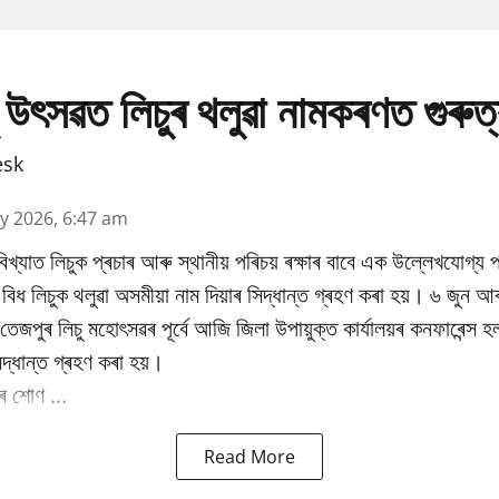
 উৎসৱত লিচুৰ থলুৱা নামকৰণত গুৰুত
esk
y 2026, 6:47 am
িখ্যাত লিচুক প্ৰচাৰ আৰু স্থানীয় পৰিচয় ৰক্ষাৰ বাবে এক উল্লেখযোগ্য প
ধ লিচুক থলুৱা অসমীয়া নাম দিয়াৰ সিদ্ধান্ত গ্ৰহণ কৰা হয়। ৬ জুন আৰ
ষিক তেজপুৰ লিচু মহোৎসৱৰ পূৰ্বে আজি জিলা উপায়ুক্ত কাৰ্যালয়ৰ কনফাৰেন্স 
িদ্ধান্ত গ্ৰহণ কৰা হয়।
 শোণ ...
Read More