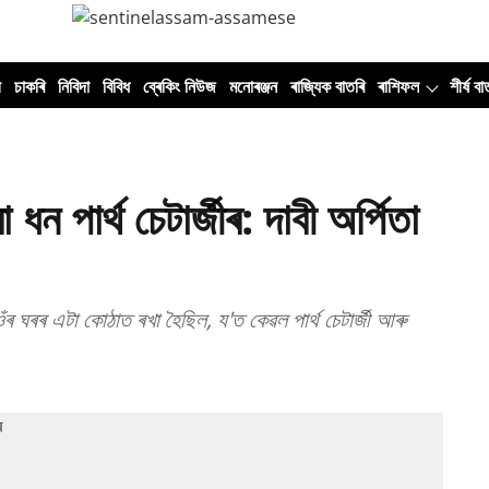
ী
চাকৰি
নিবিদা
বিবিধ
ব্ৰেকিং নিউজ
মনোৰঞ্জন
ৰাজ্যিক বাতৰি
ৰাশিফল
শীৰ্ষ বা
ধন পাৰ্থ চেটাৰ্জীৰ: দাবী অৰ্পিতা
ৰ ঘৰৰ এটা কোঠাত ৰখা হৈছিল, য'ত কেৱল পাৰ্থ চেটাৰ্জী আৰু