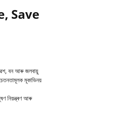
re, Save
েশ, বন আৰু জলবায়ু
তনতামূলক মূকাভিনয়
ণ নিয়ন্ত্ৰণ আৰু