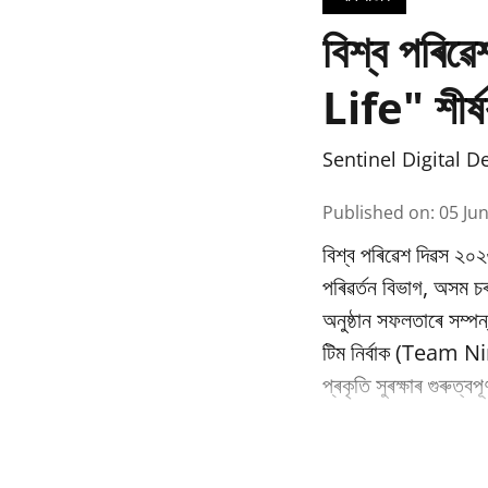
বিশ্ব পৰি
Life" শীৰ্ষ
Sentinel Digital D
Published on
:
05 Ju
বিশ্ব পৰিৱেশ দিৱস ২০২
পৰিৱর্তন বিভাগ, অসম
অনুষ্ঠান সফলতাৰে সম্পন
টিম নিৰ্বাক (Team Nir
প্ৰকৃতি সুৰক্ষাৰ গুৰুত্ব