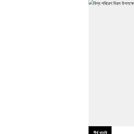
শীৰ্ষ বাতৰি