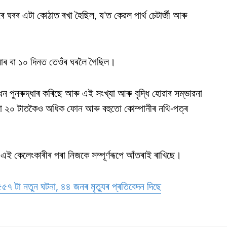
 ঘৰৰ এটা কোঠাত ৰখা হৈছিল, য'ত কেৱল পাৰ্থ চেটাৰ্জী আৰু
এবাৰ বা ১০ দিনত তেওঁৰ ঘৰলৈ গৈছিল।
ধন পুনৰুদ্ধাৰ কৰিছে আৰু এই সংখ্যা আৰু বৃদ্ধি হোৱাৰ সম্ভাৱনা
ৰা ২০ টাতকৈও অধিক ফোন আৰু বহুতো কোম্পানীৰ নথি-পত্ৰ
ীয়ে এই কেলেংকাৰীৰ পৰা নিজকে সম্পূৰ্ণৰূপে আঁতৰাই ৰাখিছে।
৭ টা নতুন ঘটনা, ৪৪ জনৰ মৃত্যুৰ প্ৰতিবেদন দিছে