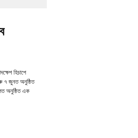
্ব
দক্ষেপ হিচাপে
ু ৭ জুনত অনুষ্ঠিত
হলত অনুষ্ঠিত এক