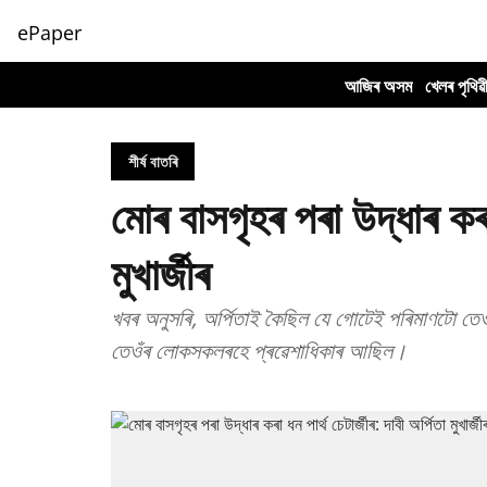
ePaper
আজিৰ অসম
খেলৰ পৃথিৱ
শীৰ্ষ বাতৰি
মোৰ বাসগৃহৰ পৰা উদ্ধাৰ কৰা 
মুখাৰ্জীৰ
খবৰ অনুসৰি, অৰ্পিতাই কৈছিল যে গোটেই পৰিমাণটো তেওঁ
তেওঁৰ লোকসকলৰহে প্ৰৱেশাধিকাৰ আছিল।