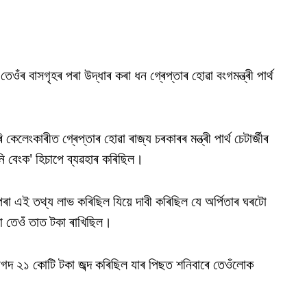
 তেওঁৰ বাসগৃহৰ পৰা উদ্ধাৰ কৰা ধন গ্ৰেপ্তাৰ হোৱা বংগমন্ত্ৰী পাৰ্থ
েলেংকাৰীত গ্ৰেপ্তাৰ হোৱা ৰাজ্য চৰকাৰৰ মন্ত্ৰী পাৰ্থ চেটাৰ্জীৰ
'মিনি বেংক' হিচাপে ব্যৱহাৰ কৰিছিল।
ৰ পৰা এই তথ্য লাভ কৰিছিল যিয়ে দাবী কৰিছিল যে অৰ্পিতাৰ ঘৰটো
়নো তেওঁ তাত টকা ৰাখিছিল।
য়ে নগদ ২১ কোটি টকা জব্দ কৰিছিল যাৰ পিছত শনিবাৰে তেওঁলোক