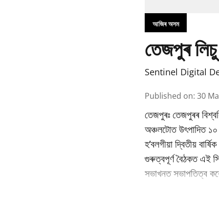
আজিৰ অসম
তেজপুৰ লিচু
Sentinel Digital D
Published on
:
30 Ma
তেজপুৰঃ তেজপুৰৰ বিশ্বব
অঞ্চলটোত উৎপাদিত ১০ বি
হ’বলগীয়া দ্বিতীয় বাৰ্
গুৰুত্বপূৰ্ণ বৈঠকত এই স
সভাখনত সভাপতিত্ব কৰে