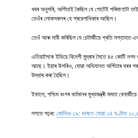
খবৰ অনুসৰি, অৰ্পিতাই কৈছিল যে গোটেই পৰিমাণটো তাইৰ
তেওঁৰ লোকসকলৰ হে প্ৰৱেশাধিকাৰ আছিল।
তেওঁ আৰু দাবী কৰিছিল যে চেটাৰ্জীয়ে প্ৰতি সপ্তাহত 
এতিয়ালৈকে ইডিয়ে বিদেশী মুদ্ৰাৰ সৈতে ৪৫ কোটি নগদ 
আছে। ইয়াৰ উপৰিও, যোৱা অভিযানত অৰ্পিতাৰ ঘৰৰ প
উদ্ধাৰ কৰা হৈছিল।
ইফালে, পশ্চিম বংগৰ বৰ্তমানৰ মুখ্যমন্ত্ৰী মমতা বেনাৰ্জ
লগতে পঢ়ক:
কোভিড-১৯: ভাৰতে যোৱা ২৪ ঘণ্টাত ২০,৫৫