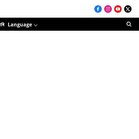
তৰি
Language