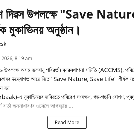
ৱেশ দিৱস উপলক্ষে "Save Natu
ক মুকাভিনয় অনুষ্ঠান।
esk
n 2026, 8:19 am
৬ উপলক্ষে অসম জলবায়ু পৰিৱর্তন ব্যৱস্থাপনা সমিতি (ACCMS), পৰিৱ
 চৰকাৰৰ উদ্যোগত আয়োজিত "Save Nature, Save Life" শীৰ্ষক সচে
্ন হয়।
baak)-এ মূকাভিনয়ৰ জৰিয়তে পৰিৱেশ সংৰক্ষণ, গছ-গছনি ৰোপণ, প্ৰদূষ
পূৰ্ণ বাৰ্তা জনসাধাৰণৰ ওচৰলৈ আগবঢ়ায় ...
Read More