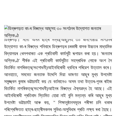
a
l
s
h
বিতৰ্কিত নাগৰিকত্ব(সংশোধনী)আইনবিৰোধী 'জনতাৰঅগ্নিকণ্ঠ'ত কঁপিল
ডিব্ৰুগড়। সদৌ অসম ছাত্ৰ সন্থা(আছু)সহ ৩০ জনগোষ্ঠীয় সংগঠনৰ
a
উদ্যোগত কা-ৰ বিৰুদ্ধে শনিবাৰে ডিব্ৰুগড়ৰ চৰকাৰী বালক উচ্চতৰ মাধ্যমিক
r
বিদ্যালয়ৰ খেলপথাৰত এক প্ৰতিবাদী কাৰ্যসূচী ৰূপায়ন কৰা হয়। 'জনতাৰ
অগ্নিকণ্ঠ' শীৰ্ষক এই প্ৰতিবাদী কাৰ্যসূচীত সহস্ৰাধিক লোকে অংশ লৈ
e
বিতৰ্কিত নাগৰিকত্ব(সংশোধনী)আইনবিৰোধী ধ্বনিৰে পৰিৱেশ উত্তাল কৰে।
আনহাতে, সমবেত জনতাক উদ্দেশি দিয়া ভাষণত আছুৰ মুখ্য উপদেষ্টা
সমুজ্জ্বল কুমাৰ ভট্টাচাৰ্যই কয় যে বৰ্তমানেও অসম তথা উত্তৰ-পূবৰ ৰাইজ
বিতৰ্কিত নাগৰিকত্ব(সংশোধনী)আইনৰ বিৰুদ্ধে ঐক্যৱদ্ধ হৈ আছে। এই
আইনবিৰোধী প্ৰতিবাদ স্তিমিত হোৱা নাই বুলি মন্তব্য কৰি আছুৰ মুখ্য
উপদেষ্টা ভট্টাচাৰ্যই আৰু কয়, " শিক্ষানুষ্ঠানসমূহৰ পৰীক্ষা চলি থকাৰ
পৰিপ্ৰেক্ষিতত ছাত্ৰ-ছাত্ৰীসকলৰ সুবিধা-অসুবিধাৰ প্ৰতি লক্ষ্য ৰখা হৈছে।