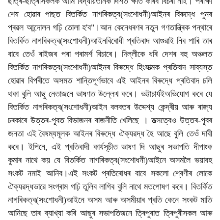
ছাত্ৰ-ছাত্ৰীসকলক আমি বিদ্যায়তনিক দিশত ক্ষতি কৰিব বিচৰা নাই। পৰীক্ষা
শেষ হোৱাৰ পাছত বিতৰ্কিত নাগৰিকত্ব(সংশোধনী)আইনৰ বিৰুদ্ধে পুনৰ
প্ৰৱল আন্দোলন গঢ়ি তোলা হ'ব"।আন কেনেধৰণৰ নতুন গণতান্ত্ৰিক পন্থাৰে
বিতৰ্কিত নাগৰিকত্ব(সংশোধনী)আইনবিৰোধী প্ৰতিবাদ আগুৱাই নিব পাৰি তাৰ
বাবে তেওঁ ৰাইজৰ পৰা পৰামৰ্শ বিচাৰে। দিল্লীকে ধৰি দেশৰ বহু অঞ্চলত
বিতৰ্কিত নাগৰিকত্ব(সংশোধনী)আইনৰ বিৰুদ্ধে হিংসাত্মক প্ৰতিবাদ সাব্যস্ত
হোৱাৰ বিপৰীতে অসমত শান্তিপূৰ্ণভাবে এই আইনৰ বিৰুদ্ধে প্ৰতিবাদ চলি
থকা বুলি আছু নেতাজনে ভাষণত উল্লেখ কৰে। ভট্টাচাৰ্যইঅভিযোগ কৰে যে
বিতৰ্কিত নাগৰিকত্ব(সংশোধনী)আইন বলবতৰ উদ্দেশ্য কেন্দ্ৰীয় আৰু ৰাজ্য
চৰকাৰে উত্তৰ-পূবত বিভাজনৰ ৰাজনীতি খেলিছে । তত্সত্বেও উত্তৰ-পূবৰ
জনতা এই বৈষম্যমূলক আইনৰ বিৰুদ্ধে ঐক্যৱদ্ধ হৈ আছে বুলি তেওঁ দাবী
কৰে। ইপিনে, এই প্ৰতিবাদী কাৰ্যসূচীত ভাষণ দি আছুৰ সভাপতি দীপাংক
কুমাৰ নাথে কয় যে বিতৰ্কিত নাগৰিকত্ব(সংশোধনী)আইনে অসমলৈ ভয়াবহ
সংকট নমাই আনিব।এই সংকট প্ৰতিৰোধৰ বাবে সকলো শ্ৰেণীৰ লোকে
ঐক্যৱদ্ধভাৱে সংগ্ৰাম গঢ়ি তুলিব লাগিব বুলি নাথে মতপোষণ কৰে। বিতৰ্কিত
নাগৰিকত্ব(সংশোধনী)আইনে অসম আৰু অসমীয়াৰ প্ৰতি কেনে সংকট মাতি
আনিছে তাৰ ব্যাখ্যা কৰি আছুৰ সভাপতিজনে ত্ৰিপুৰাত ত্ৰিপুৰীসকল আৰু