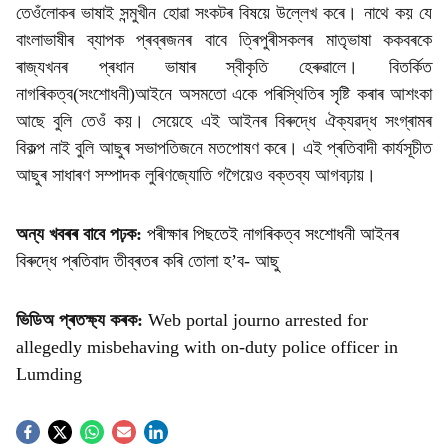
তেওঁলোকৰ ভাষাই সন্মুখীন হোৱা সংকটৰ বিষয়ে উল্লেখ কৰে। নাথে কয় যে
বাংলাভাষীৰ ব্যাপক প্ৰব্ৰজনৰ বাবে ত্ৰিপুৰীসকলৰ মাতৃভাষা ককবৰকে
ৰাজ্যখনৰ প্ৰধান ভাষাৰ স্বীকৃতি হেৰুৱালে। বিতৰ্কিত
নাগৰিকত্ব(সংশোধনী)আইনে অসমতো একে পৰিস্থিতিৰ সৃষ্টি কৰাৰ আশংকা
আছে বুলি তেওঁ কয়। সেয়েহে এই আইনৰ বিৰুদ্ধে ঐক্যৱদ্ধ সংগ্ৰামৰ
বিকল্প নাই বুলি আছুৰ সভাপতিজনে মতপোষণ কৰে। এই প্ৰতিবাদী কাৰ্যসূচীত
আছুৰ সাধাৰণ সম্পাদক লুৰিণজ্যোতি গগৈয়েও বক্তব্য আগবঢ়ায়।
অন্য
খবৰৰ
বাবে
পঢ়ক:
পৰীক্ষাৰ পিছতেই নাগৰিকত্ব সংশোধনী আইনৰ
বিৰুদ্ধে প্ৰতিবাদ তীব্ৰতৰ কৰি তোলা হ’ব- আছু
ভিডিঅ
প্ৰতক্ষ্য
কৰক:
Web portal journo arrested for
allegedly misbehaving with on-duty police officer in
Lumding