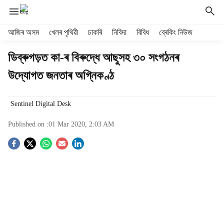
H
আজিৰ অসম
খেলৰ পৃথিৱী
চাকৰি
নিবিদা
বিবিধ
ব্ৰেকিং নিউজ
e
a
ডিব্ৰুগড়ত কা-ৰ বিৰুদ্ধে আছুসহ ৩০ সংগঠনৰ
d
উদ্যোগত জনতাৰ অগ্নিকণ্ঠ
e
r
m
Sentinel Digital Desk
e
n
Published on :
01 Mar 2020, 2:03 AM
u
i
S
t
e
o
m
s
c
i