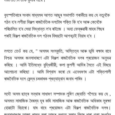
সভাপতি দিপাংক কুমাৰ নাথে।
a
l
বৃহস্পতিবাৰে সংবাদ মাধ্যমৰ আগত আছুৰ সভাপতি গৰাকীয়ে কয় যে নতুনকৈ
গঠন হ'ব লগীয়া বিকল্প ৰাজনৈতিক দলটোৰ শক্তি কি হ'ব আৰু কেনেকৈ
s
পৰিচালিত হ'ব সেয়া সিদ্ধান্ত ল'ব ৰাইজে । অহা ফেব্ৰুৱাৰী মাহৰ পিছৰ
h
পৰাই বিকল্প ৰাজনৈতিক দল গঠনৰ বিষয়টো আগবঢ়াই নিয়াৰ হ'ব ।
a
লগতে তেওঁ কয় যে, " অসমৰ সংস্কৃতি, অস্তিত্ব আৰু ভূমি ৰক্ষাৰ বাবে
r
নিশ্চয় অসমৰ জনসাধাৰণে এটা বিকল্প ৰাজনৈতিক দলৰ প্ৰয়োজন অনুভৱ
কৰিছে । আমি ইতিমধ্যে বুদ্ধিজীৱী, কলা কুশলী আদিৰ সৈতে এই বিষয়ে
e
আলোচনা কৰিছো । আমি বিশ্বাস কৰো যে এনেধৰণৰ এটা শক্তিশালী
ৰাজনৈতিক দলে কেন্দ্ৰ চৰকাৰক প্ৰত্যাহ্বান জনাব পাৰিব ।
সদৌ অসম ছাত্ৰ সন্থাৰ সাধাৰণ সম্পাদক লুৰিণ জ্যোতি গগৈয়ে কয় যে ‌,‌
অসমত সামাজিক বৈষম্য দূৰ কৰি সামাজিক আৰু ৰাজনৈতিক অধিকাৰ সুৰক্ষা
হোৱাটো বিচাৰো। যাৰ বাবে প্ৰয়োজন এটা বিকল্প ৰাজনৈতিক দলৰ।
জনসাধাৰণৰ আজ্ঞা পালন কৰা আছুৰ লগতে সমান বিচাৰ ধাৰা থকা সংগঠন