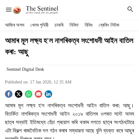
H
আজিৰ অসম
খেলৰ পৃথিৱী
চাকৰি
নিবিদা
বিবিধ
ব্ৰেকিং নিউজ
e
a
আমাৰ মূল লক্ষ্য হ'ল নাগৰিকত্ব সংশোধনী আইন বাতিল
d
কৰা: আছু
e
r
m
Sentinel Digital Desk
e
n
Published on :
17 Jan 2020, 12:35 AM
u
i
S
t
আমাৰ মূল লক্ষ্য হ'ল নাগৰিকত্ব সংশোধনী আইন বাতিল কৰা: আছু।
e
o
m
বিতৰ্কিত নাগৰিকত্ব সংশোধনী আইন‌ ২০১৯ বাতিলৰ ওপৰত সদৌ অসম
s
c
ছাত্ৰ সন্থাই ইতিমধ্যে হেঁচা প্ৰয়োগ কৰি থকাৰ লগতে ছাত্ৰ সংগঠনটোৱে
এটা বিকল্প ৰাজনৈতিক দল গঠন কৰাৰ সম্ভাৱনা আছে বুলি ব্যক্ত কৰে আছুৰ
i