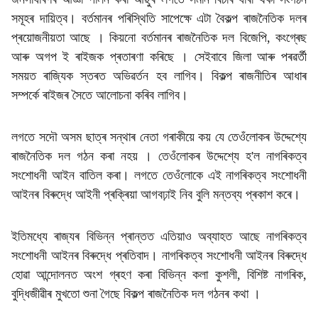
সমূহৰ দায়িত্ব। বৰ্তমানৰ পৰিস্থিতি সাপেক্ষে এটা বৈকল্প ৰাজনৈতিক দলৰ
প্ৰয়োজনীয়তা আছে । কিয়নো বৰ্তমানৰ ৰাজনৈতিক দল বিজেপি, কংগ্ৰেছ
আৰু অগপ ই ৰাইজক প্ৰতাৰণা কৰিছে । সেইবাবে জিলা আৰু পৰৱৰ্তী
সময়ত ৰাজ্যিক স্তৰত অভিৱৰ্তন হব লাগিব। বিকল্প ৰাজনীতিৰ আধাৰ
সম্পৰ্কে ৰাইজৰ সৈতে আলোচনা কৰিব লাগিব।
লগতে সদৌ অসম ছাত্ৰ সন্থাৰ নেতা গৰাকীয়ে কয় যে তেওঁলোকৰ উদ্দেশ্যে
ৰাজনৈতিক দল গঠন কৰা নহয় । তেওঁলোকৰ উদ্দেশ্যে হ'ল নাগৰিকত্ব
সংশোধনী আইন বাতিল কৰা। লগতে তেওঁলোকে এই নাগৰিকত্ব সংশোধনী
আইনৰ বিৰুদ্ধে আইনী প্ৰক্ৰিয়া আগবঢ়াই নিব বুলি মন্তব্য প্ৰকাশ কৰে।
ইতিমধ্যে ৰাজ্যৰ বিভিন্ন প্ৰান্তত এতিয়াও অব্যাহত আছে নাগৰিকত্ব
সংশোধনী আইনৰ বিৰুদ্ধে প্ৰতিবাদ। নাগৰিকত্ব সংশোধনী আইনৰ বিৰুদ্ধে
হোৱা আন্দোলনত অংশ গ্ৰহণ কৰা বিভিন্ন কলা কুশলী, বিশিষ্ট নাগৰিক,
বুদ্ধিজীৱীৰ মুখতো শুনা গৈছে বিকল্প ৰাজনৈতিক দল গঠনৰ কথা ।