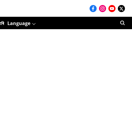
তৰি
Language