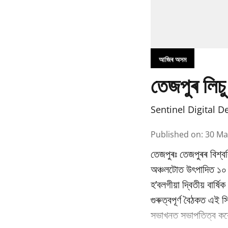
আজিৰ অসম
তেজপুৰ লিচু
Sentinel Digital D
Published on
:
30 Ma
তেজপুৰঃ তেজপুৰৰ বিশ্বব
অঞ্চলটোত উৎপাদিত ১০ বি
হ’বলগীয়া দ্বিতীয় বাৰ্
গুৰুত্বপূৰ্ণ বৈঠকত এই স
সভাখনত সভাপতিত্ব কৰে