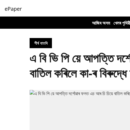
ePaper
আজিৰ অসম
খেলৰ পৃথিৱ
শীৰ্ষ বাতৰি
এ বি ভি পি য়ে আপত্তি দৰ্
বাতিল কৰিলে কা-ৰ বিৰুদ্ধ