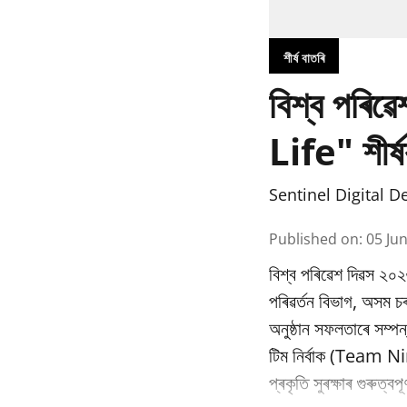
শীৰ্ষ বাতৰি
বিশ্ব পৰি
Life" শীৰ্ষ
Sentinel Digital D
Published on
:
05 Ju
বিশ্ব পৰিৱেশ দিৱস ২০২
পৰিৱর্তন বিভাগ, অসম
অনুষ্ঠান সফলতাৰে সম্পন
টিম নিৰ্বাক (Team Nir
প্ৰকৃতি সুৰক্ষাৰ গুৰুত্ব