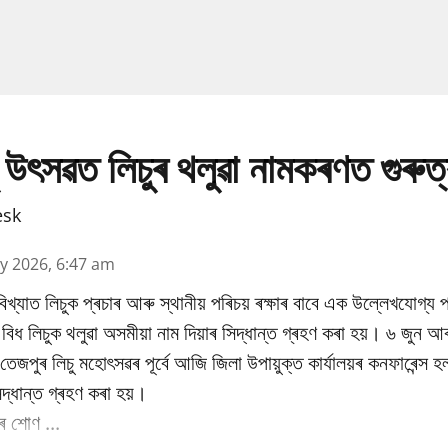
 উৎসৱত লিচুৰ থলুৱা নামকৰণত গুৰুত
esk
y 2026, 6:47 am
িখ্যাত লিচুক প্ৰচাৰ আৰু স্থানীয় পৰিচয় ৰক্ষাৰ বাবে এক উল্লেখযোগ্য প
ধ লিচুক থলুৱা অসমীয়া নাম দিয়াৰ সিদ্ধান্ত গ্ৰহণ কৰা হয়। ৬ জুন আৰ
ষিক তেজপুৰ লিচু মহোৎসৱৰ পূৰ্বে আজি জিলা উপায়ুক্ত কাৰ্যালয়ৰ কনফাৰেন্স 
িদ্ধান্ত গ্ৰহণ কৰা হয়।
 শোণ ...