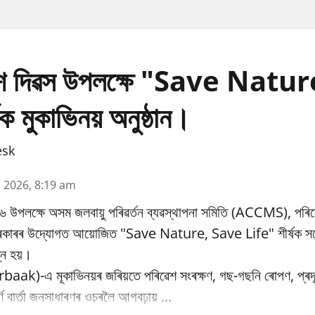
ৱেশ দিৱস উপলক্ষে "Save Natu
ক মুকাভিনয় অনুষ্ঠান।
esk
n 2026, 8:19 am
৬ উপলক্ষে অসম জলবায়ু পৰিৱর্তন ব্যৱস্থাপনা সমিতি (ACCMS), পৰিৱ
 চৰকাৰৰ উদ্যোগত আয়োজিত "Save Nature, Save Life" শীৰ্ষক সচে
্ন হয়।
baak)-এ মূকাভিনয়ৰ জৰিয়তে পৰিৱেশ সংৰক্ষণ, গছ-গছনি ৰোপণ, প্ৰদূষ
পূৰ্ণ বাৰ্তা জনসাধাৰণৰ ওচৰলৈ আগবঢ়ায় ...