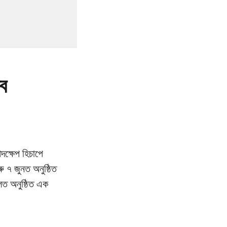
্ব
দক্ষেপ হিচাপে
ু ৭ জুনত অনুষ্ঠিত
হলত অনুষ্ঠিত এক