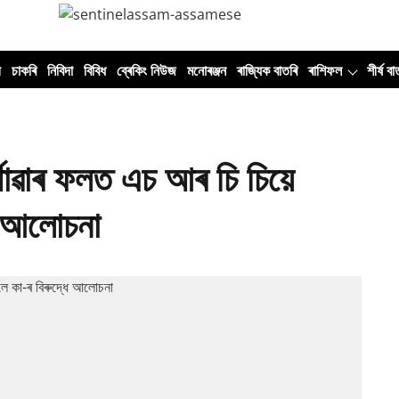
ী
চাকৰি
নিবিদা
বিবিধ
ব্ৰেকিং নিউজ
মনোৰঞ্জন
ৰাজ্যিক বাতৰি
ৰাশিফল
শীৰ্ষ বা
শোৱাৰ ফলত এচ আৰ চি চিয়ে
ে আলোচনা