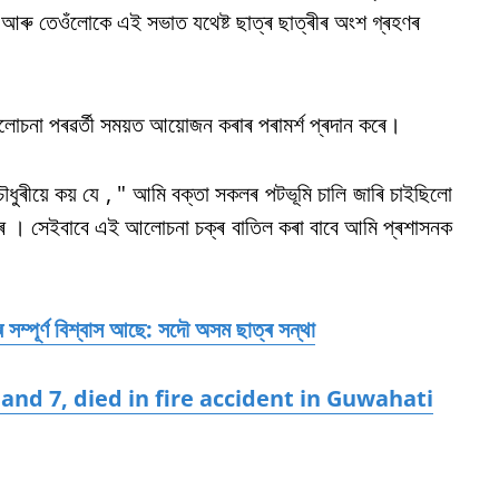
আৰু তেওঁলোকে এই সভাত যথেষ্ট ছাত্ৰ ছাত্ৰীৰ অংশ গ্ৰহণৰ
চনা পৰৱৰ্তী সময়ত আয়োজন কৰাৰ পৰামৰ্শ প্ৰদান কৰে।
ৌধুৰীয়ে কয় যে , " আমি বক্তা সকলৰ পটভূমি চালি জাৰি চাইছিলো
ীৰ । সেইবাবে এই আলোচনা চক্ৰ বাতিল কৰা বাবে আমি প্ৰশাসনক
 সম্পূৰ্ণ বিশ্বাস আছে: সদৌ অসম ছাত্ৰ সন্থা
and 7, died in fire accident in Guwahati