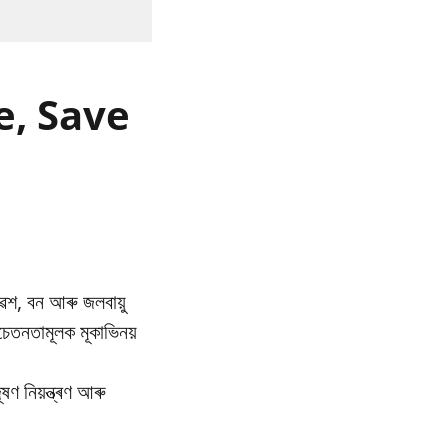
re, Save
েশ, বন আৰু জলবায়ু
তনতামূলক মূকাভিনয়
ণ নিয়ন্ত্ৰণ আৰু