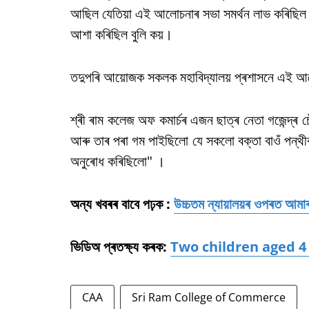
আছিল যেতিয়া এই আলোচনাৰ সভা সমৰ্থন লাভ কৰিছিল 
আশা কৰিছিল বুলি কয়।
তদুপৰি আয়োজক সকলক মহাবিদ্যালয় প্ৰশাসনে এই আলো
শ্ৰী ৰাম কলেজ অফ কমাৰ্চৰ এজন ছাত্ৰ নেতা গজেন্দ্ৰ চ
আৰু তাৰ পৰা গম পাইছিলো যে সকলো বক্তা বাওঁ পন্থ
অনুৰোধ কৰিছিলো" ।
অন্য খবৰৰ বাবে পঢ়ক :
উচ্চতম ন্যায়ালয়ৰ ওপৰত আমাৰ
ভিডিঅ প্ৰতক্ষ্য কৰক:
Two children aged 4 
CAA
Sri Ram College of Commerce