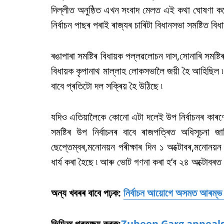
দিল্লীত অনুষ্ঠিত এখন সংবাদ মেলত এই কথা ঘোষণা কৰে
নিৰ্বাচন পাছৰ পৰাই ৰাজ্যৰ চাৰিটা বিধানসভা সমষ্টিত 
ৰঙাপাৰা সমষ্টিৰ বিধায়ক পল্লৱলোচন দাস,সোনাৰি সমষ্ট
বিধায়ক কৃপানাথ মাল্লাহ লোকসভালৈ জয়ী হৈ আহিছিল ৷
বাবে প্ৰতিটো দল সক্ৰিয় হৈ উঠিছে ৷
যদিও এতিয়ালৈকে কোনো এটা দলেই উপ নিৰ্বাচনৰ কাৰণে 
সমষ্টিৰ উপ নিৰ্বাচনৰ বাবে ৰাজপত্ৰিত অধিসূচনা
ছেপ্তেম্বৰ,মনোনয়ন পৰীক্ষাৰ দিন ১ অক্টোবৰ,মনোনয়ন
ধাৰ্য কৰা হৈছে ৷ আৰু ভোট গণনা কৰা হ’ব ২৪ অক্টোবৰ
অন্য খবৰৰ বাবে পঢ়ক:
নিৰ্বাচন আয়োগে অসমত আৰম্ভ কৰি
ভিডিঅ প্ৰতক্ষ্য কৰক:
Zubeen Garg appeals 