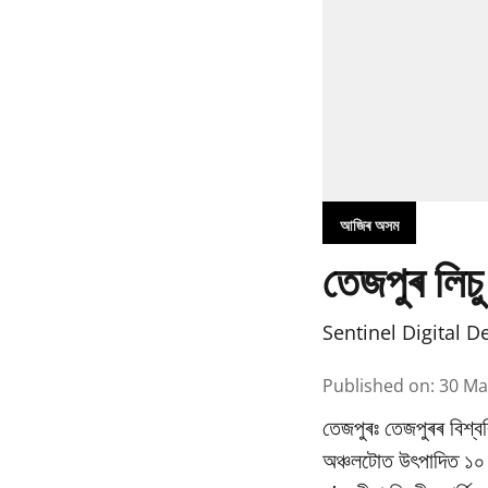
আজিৰ অসম
তেজপুৰ লিচু
Sentinel Digital D
Published on
:
30 Ma
তেজপুৰঃ তেজপুৰৰ বিশ্বব
অঞ্চলটোত উৎপাদিত ১০ বি