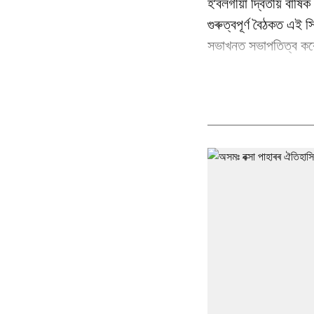
হ’বলগীয়া দ্বিতীয় বাৰ্
গুৰুত্বপূৰ্ণ বৈঠকত এই স
সভাখনত সভাপতিত্ব কৰে