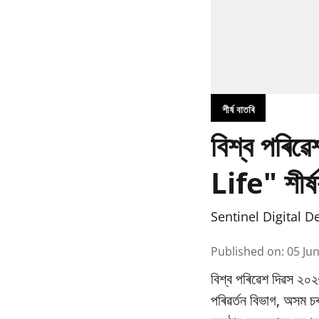
শীৰ্ষ বাতৰি
বিশ্ব পৰি
Life" শীৰ্ষ
Sentinel Digital D
Published on
:
05 Ju
বিশ্ব পৰিৱেশ দিৱস ২০২
পৰিৱর্তন বিভাগ, অসম