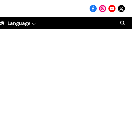
তৰি
Language