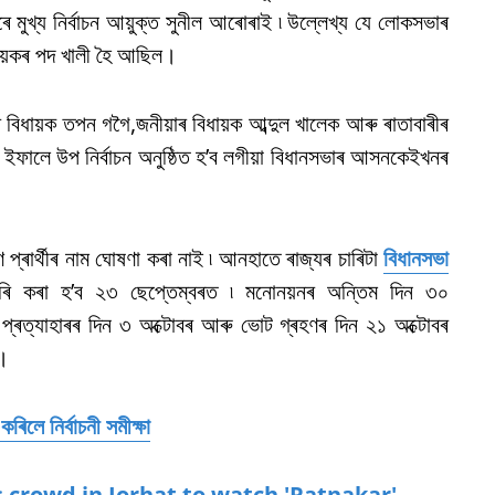
 মুখ্য নিৰ্বাচন আয়ুক্ত সুনীল আৰোৰাই ৷ উল্লেখ্য যে লোকসভাৰ
বিধায়কৰ পদ খালী হৈ আছিল।
িৰ বিধায়ক তপন গগৈ,জনীয়াৰ বিধায়ক আব্দুল খালেক আৰু ৰাতাবাৰীৰ
 ইফালে উপ নিৰ্বাচন অনুষ্ঠিত হ’ব লগীয়া বিধানসভাৰ আসনকেইখনৰ
প্ৰাৰ্থীৰ নাম ঘোষণা কৰা নাই ৷ আনহাতে ৰাজ্যৰ চাৰিটা
বিধানসভা
 জাৰি কৰা হ’ব ২৩ ছেপ্তেম্বৰত ৷ মনোনয়নৰ অন্তিম দিন ৩০
 প্ৰত্যাহাৰৰ দিন ৩ অক্টোবৰ আৰু ভোট গ্ৰহণৰ দিন ২১ অক্টোবৰ
ত।
লে নিৰ্বাচনী সমীক্ষা
crowd in Jorhat to watch 'Ratnakar'