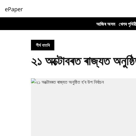
ePaper
আজিৰ অসম
খেলৰ পৃথিৱ
শীৰ্ষ বাতৰি
২১ অক্টোবৰত ৰাজ্যত অনুষ্ঠি