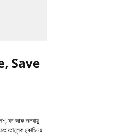
re, Save
েশ, বন আৰু জলবায়ু
তনতামূলক মূকাভিনয়