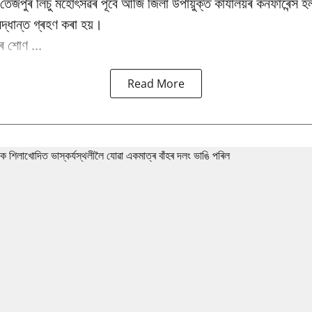
ষিক তেজপুৰ লিচু মহোৎসৱৰ পূৰ্বে আজি জিলা উপায়ুক্ত কাৰ্যালয়ৰ কনফাৰেন্স 
িদ্ধান্ত গ্ৰহণ কৰা হয়।
 শোণ ...
Read More