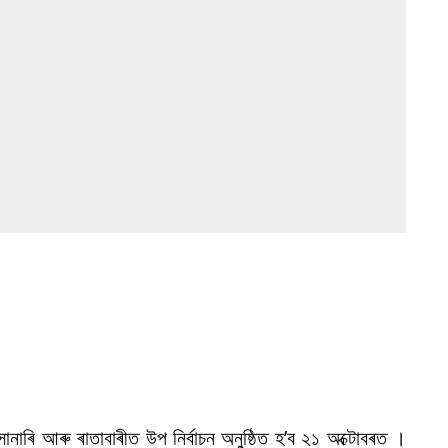
 সোনাৰি আৰু ৰাতাবাৰীত উপ নিৰ্বাচন অনুষ্ঠিত হ’ব ২১ অক্টোবৰত ।