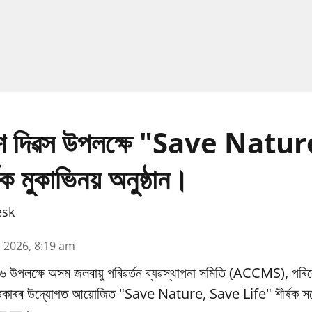
ৱেশ দিৱস উপলক্ষে "Save Natu
ক মুকাভিনয় অনুষ্ঠান।
esk
n 2026, 8:19 am
৬ উপলক্ষে অসম জলবায়ু পৰিৱর্তন ব্যৱস্থাপনা সমিতি (ACCMS), পৰিৱ
 চৰকাৰৰ উদ্যোগত আয়োজিত "Save Nature, Save Life" শীৰ্ষক সচে