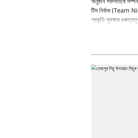
অনুষ্ঠান সফলতাৰে সম্পন
টিম নিৰ্বাক (Team Nir
প্ৰকৃতি সুৰক্ষাৰ গুৰুত্ব