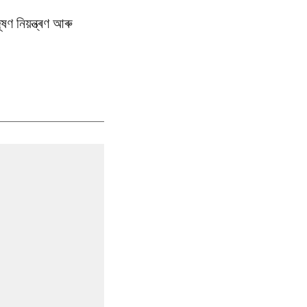
ণ নিয়ন্ত্ৰণ আৰু