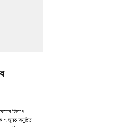
্ব
দক্ষেপ হিচাপে
ু ৭ জুনত অনুষ্ঠিত