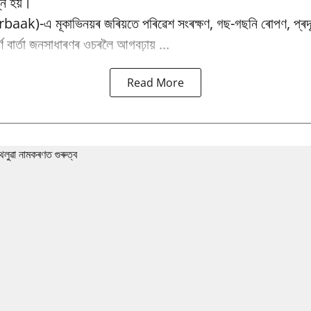
্ন হয়।
baak)-এ মূকাভিনয়ৰ জৰিয়তে পৰিৱেশ সংৰক্ষণ, গছ-গছনি ৰোপণ, প্ৰদূষ
পূৰ্ণ বাৰ্তা জনসাধাৰণৰ ওচৰলৈ আগবঢ়ায় ...
Read More