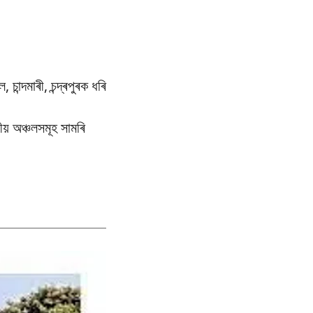
চান্দমাৰী, চন্দ্ৰপুৰক ধৰি
ীয় অঞ্চলসমূহ সামৰি