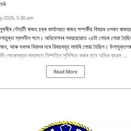
esk
y 2026, 5:30 am
উলুবাৰীৰ গৌহাটী ৰাজহ চক্ৰ কাৰ্যালয়ত ৰাজহ সম্পৰ্কীয় বিষয়ৰ ওপৰত ৰাজহুৱ
 উপায়ুক্ত স্বপনীল পলে। অধিবেশনৰ সময়ছোৱাত ২৪টা গোচৰ লোৱা হৈছি
ভাজন, আৰু দখলৰ বিবাদৰ দৰে বিষয়সমূহ সামৰি লোৱা হৈছিল। উপাযুক্তগৰ
ি গোচৰসমূহৰ সময়মতে নিষ্পত্তি সুনিশ্চিত কৰাৰ বাবে অধিক ব্যৱস ...
Read More