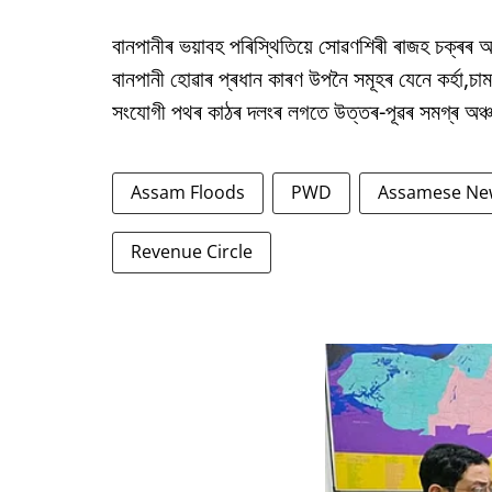
বানপানীৰ ভয়াবহ পৰিস্থিতিয়ে সোৱণশিৰী ৰাজহ চক্ৰৰ অ
বানপানী হোৱাৰ প্ৰধান কাৰণ উপনৈ সমূহৰ যেনে কৰ্হা,চ
সংযোগী পথৰ কাঠৰ দলংৰ লগতে উত্তৰ-পূৱৰ সমগ্ৰ অঞ্চ
Assam Floods
PWD
Assamese Ne
Revenue Circle