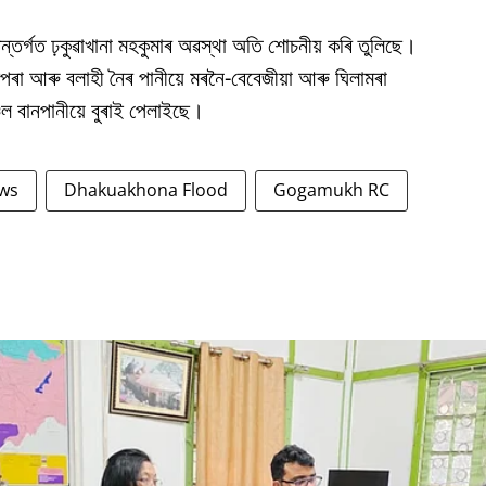
ন্তৰ্গত ঢ়কুৱাখানা মহকুমাৰ অৱস্থা অতি শোচনীয় কৰি তুলিছে।
ামপৰা আৰু বলাহী নৈৰ পানীয়ে মৰনৈ-বেবেজীয়া আৰু ঘিলামৰা
ল বানপানীয়ে বুৰাই পেলাইছে।
ws
Dhakuakhona Flood
Gogamukh RC