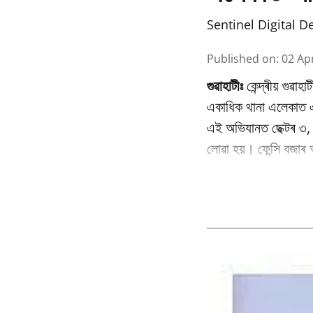
Sentinel Digital D
Published on
:
02 Ap
গুৱাহাটীঃ
কেন্দ্ৰীয় গুৱাহ
একাধিক থানা এলেকাত এ
এই অভিযানত ছেক্টৰ ৩, ন
লোৱা হয়। ফেন্সি বজাৰ 