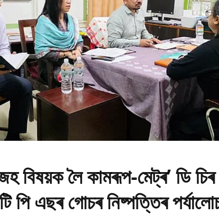
াজহ বিষয়ক লৈ কামৰূপ-মেট্ৰ’ ডি চিৰ 
টি পি এছৰ গোচৰ নিষ্পত্তিৰ পৰ্যালো