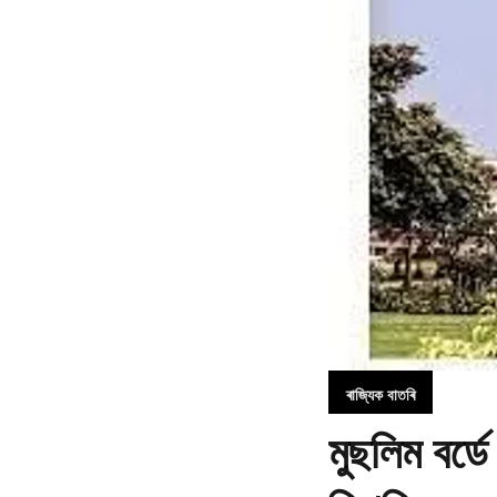
ৰাজ্যিক বাতৰি
মুছলিম বৰ্ড