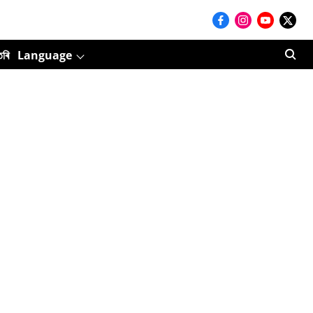
তৰি
Language