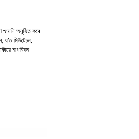
া শুনানি অনুষ্ঠিত কৰে
ল, য’ত মিউটেচন,
াকীয়ে নাগৰিকৰ