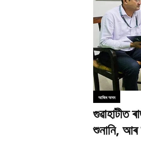
আজিৰ অসম
গুৱাহাটীত ৰ
শুনানি, আৰ 