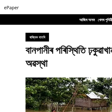
ePaper
আজিৰ অসম
খেলৰ পৃথিৱ
ৰাজ্যিক বাতৰি
বানপানীৰ পৰিস্থিতি ঢ়কুৱাখ
অৱস্থা