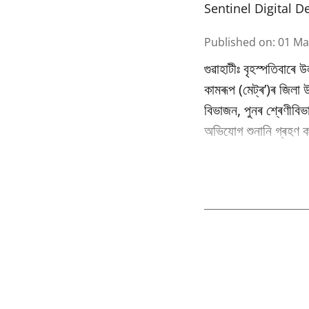
Sentinel Digital D
Published on
:
01 Ma
গুৱাহাটীঃ বৃহস্পতিবাৰে 
কামৰূপ (মেট্ৰ’)ৰ জিলা
বিভাজন, পুনৰ শ্ৰেণীবি
অভিযোগ শুনানি গ্ৰহণ কৰ