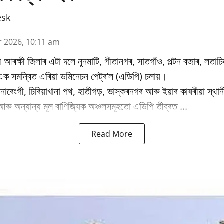
esk
r 2026, 10:11 am
াটী আৰক্ষী জিলাৰ এটা দলে নুনমাটি, গীতানগৰ, সাতগাঁও, পল্টন বজাৰ, লতাচিল, 
ক সমন্বিত এৰিয়া ডমিনেচন পেট্ৰ’ল (এডিপি) চলায়।
াৰেংগী, চিৰিয়াখানা পথ, হাতীগড়, ভাস্কৰনগৰ আৰু ইয়াৰ কাষৰীয়া স্থান
আৰু অন্যান্য মূল বাণিজ্যিক অঞ্চলসমূহতো এডিপি তীব্ৰত ...
Read More