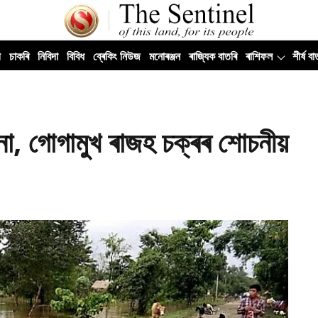
ী
চাকৰি
নিবিদা
বিবিধ
ব্ৰেকিং নিউজ
মনোৰঞ্জন
ৰাজ্যিক বাতৰি
ৰাশিফল
শীৰ্ষ বা
ানা, গোগামুখ ৰাজহ চক্ৰৰ শোচনীয়