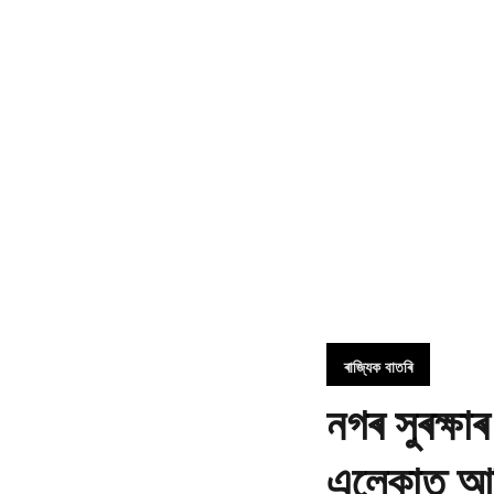
ৰাজ্যিক বাতৰি
নগৰ সুৰক্ষাৰ
এলেকাত আধ