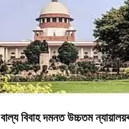
ে বাল্য বিবাহ দমনত উচ্চতম ন্যায়ালয়