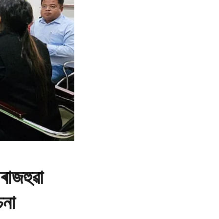
ৰাজহুৱা
চনা