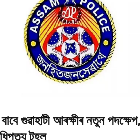
 বাবে গুৱাহাটী আৰক্ষীৰ নতুন পদক্ষেপ
িপত্য টহল