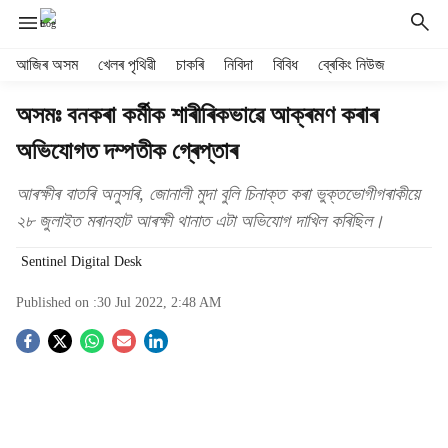
H
আজিৰ অসম
খেলৰ পৃথিৱী
চাকৰি
নিবিদা
বিবিধ
ব্ৰেকিং নিউজ
e
a
অসমঃ বনকৰা কৰ্মীক শাৰীৰিকভাৱে আক্ৰমণ কৰাৰ
d
অভিযোগত দম্পতীক গ্ৰেপ্তাৰ
e
r
m
আৰক্ষীৰ বাতৰি অনুসৰি, জোনালী মুদা বুলি চিনাক্ত কৰা ভুক্তভোগীগৰাকীয়ে
e
২৮ জুলাইত মৰানহাট আৰক্ষী থানাত এটা অভিযোগ দাখিল কৰিছিল।
n
u
Sentinel Digital Desk
i
t
Published on :
30 Jul 2022, 2:48 AM
e
S
m
s
o
c