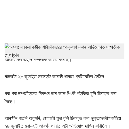
i
a
l
s
h
গুৱাহাটীঃ গোলাঘাট আৰক্ষীয়ে যোৱা চাৰি মাহ ধৰি বনকৰা কৰ্মীক আক্ৰমণ কৰাৰ
অভিযোগত এহাল দম্পতীক আটক কৰিছে।
a
r
ঘটনাটো ২৮ জুলাইত মৰানহাট আৰক্ষী থানাত প্ৰতিবেদিত হৈছিল।
e
ধৰা পৰা দম্পতীহালক নিৰুপম দাস আৰু পিংকী শইকিয়া বুলি চিনাক্ত কৰা
হৈছে।
আৰক্ষীৰ বাতৰি অনুসৰি, জোনালী মুদা বুলি চিনাক্ত কৰা ভুক্তভোগীগৰাকীয়ে
২৮ জুলাইত মৰানহাট আৰক্ষী থানাত এটা অভিযোগ দাখিল কৰিছিল।