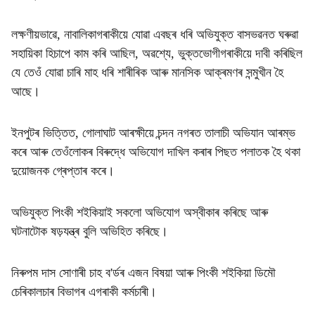
লক্ষণীয়ভাৱে, নাবালিকাগৰাকীয়ে যোৱা এবছৰ ধৰি অভিযুক্ত বাসভৱনত ঘৰুৱা
সহায়িকা হিচাপে কাম কৰি আছিল, অৱশ্যে, ভুক্তভোগীগৰাকীয়ে দাবী কৰিছিল
যে তেওঁ যোৱা চাৰি মাহ ধৰি শাৰীৰিক আৰু মানসিক আক্ৰমণৰ সন্মুখীন হৈ
আছে।
ইনপুটৰ ভিত্তিত, গোলাঘাট আৰক্ষীয়ে চন্দন নগৰত তালাচী অভিযান আৰম্ভ
কৰে আৰু তেওঁলোকৰ বিৰুদ্ধে অভিযোগ দাখিল কৰাৰ পিছত পলাতক হৈ থকা
দুয়োজনক গ্ৰেপ্তাৰ কৰে।
অভিযুক্ত পিংকী শইকিয়াই সকলো অভিযোগ অস্বীকাৰ কৰিছে আৰু
ঘটনাটোক ষড়যন্ত্ৰ বুলি অভিহিত কৰিছে।
নিৰুপম দাস সোণাৰী চাহ ব'ৰ্ডৰ এজন বিষয়া আৰু পিংকী শইকিয়া ডিমৌ
চেৰিকালচাৰ বিভাগৰ এগৰাকী কৰ্মচাৰী।