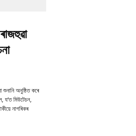
ৰাজহুৱা
চনা
া শুনানি অনুষ্ঠিত কৰে
ল, য’ত মিউটেচন,
াকীয়ে নাগৰিকৰ