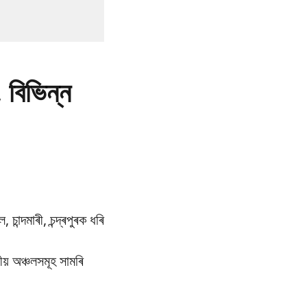
, বিভিন্ন
চান্দমাৰী, চন্দ্ৰপুৰক ধৰি
ীয় অঞ্চলসমূহ সামৰি