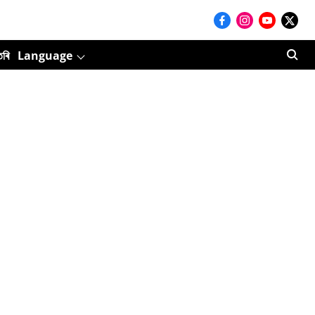
তৰি
Language