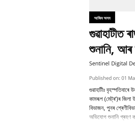
আজিৰ অসম
গুৱাহাটীত ৰ
শুনানি, আৰ 
Sentinel Digital D
Published on
:
01 Ma
গুৱাহাটীঃ বৃহস্পতিবাৰে 
কামৰূপ (মেট্ৰ’)ৰ জিলা
বিভাজন, পুনৰ শ্ৰেণীবি
অভিযোগ শুনানি গ্ৰহণ কৰ