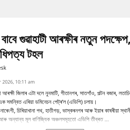
 বাবে গুৱাহাটী আৰক্ষীৰ নতুন পদক্ষেপ
িপত্য টহল
esk
r 2026, 10:11 am
াটী আৰক্ষী জিলাৰ এটা দলে নুনমাটি, গীতানগৰ, সাতগাঁও, পল্টন বজাৰ, লতাচিল, 
ক সমন্বিত এৰিয়া ডমিনেচন পেট্ৰ’ল (এডিপি) চলায়।
াৰেংগী, চিৰিয়াখানা পথ, হাতীগড়, ভাস্কৰনগৰ আৰু ইয়াৰ কাষৰীয়া স্থান
আৰু অন্যান্য মূল বাণিজ্যিক অঞ্চলসমূহতো এডিপি তীব্ৰত ...