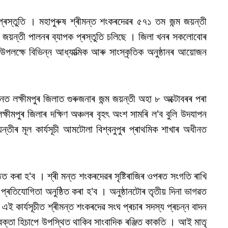
প্ৰস্তুতি । মহাপুৰুষ শ্ৰীমন্ত শংকৰদেৱৰ ৫৭১ তম জন্ম জয়ন্তী
 জন্ম জয়ন্তী পালনৰ ব্যাপক প্ৰস্তুতি চলিছে । জিলা খনৰ সকলোবোৰ
 উপলক্ষে বিভিন্ন আধ্যাত্মিক আৰু সাংস্কৃতিক অনুষ্ঠানৰ আয়োজন
নত লক্ষীমপুৰ জিলাত গুৰুজনাৰ জন্ম জয়ন্তী অহা ৮ অক্টোবৰৰ পৰা
ক্ষীমপুৰ জিলাৰ দক্ষিণ অঞ্চলৰ বৃহৎ অংশ সামৰি ল'ব বুলি উদযাপন
তীৰ মূল কাৰ্যসূচী আমটোলা বিশ্বনুপুৰ প্ৰাথমিক শাখাৰ অধীনত
্ঠিত কৰা হ'ব । শ্ৰী মন্ত শংকৰদেৱৰ সৃষ্টিৰাজিৰ ওপৰত সংগতি ৰাখি
্য প্ৰতিযোগিতা অনুষ্ঠিত কৰা হ'ব । অনুষ্ঠানটোৰ তৃতীয় দিনা ভাগৱত
এই কাৰ্যসূচীত শ্ৰীমন্ত শংকৰদেৱ সংঘ প্ৰচাৰ সদস্য প্ৰচন্ন বাদন
বক্তা হিচাপে উপস্থিত থাকিব সাংবাদিক ৰঞ্জিত কাকতি । আই মাতৃ