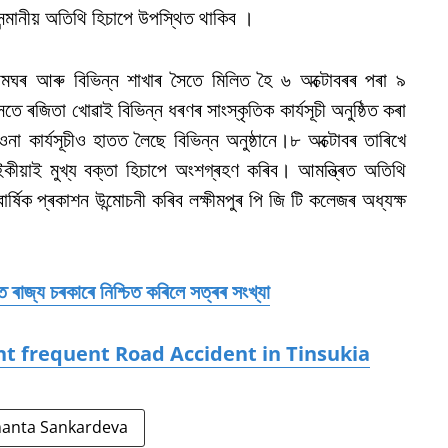
ন্মানীয় অতিথি হিচাপে উপস্থিত থাকিব ।
মঘৰ আৰু বিভিন্ন শাখাৰ সৈতে মিলিত হৈ ৬ অক্টোবৰৰ পৰা ৯
ে ৰজিতা খোৱাই বিভিন্ন ধৰণৰ সাংস্কৃতিক কাৰ্যসূচী অনুষ্ঠিত কৰা
না কাৰ্যসূচীও হাতত লৈছে বিভিন্ন অনুষ্ঠানে।৮ অক্টোবৰ তাৰিখে
শইকীয়াই মুখ্য বক্তা হিচাপে অংশগ্ৰহণ কৰিব। আমন্ত্ৰিত অতিথি
্ষিক প্ৰকাশন উন্মোচনী কৰিব লক্ষীমপুৰ পি জি টি কলেজৰ অধ্যক্ষ
 ৰাজ্য চৰকাৰে নিশ্চিত কৰিলে সত্ৰৰ সংখ্যা
nt frequent Road Accident in Tinsukia
manta Sankardeva