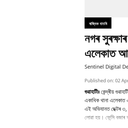
ৰাজ্যিক বাতৰি
নগৰ সুৰক্ষাৰ
এলেকাত আধ
Sentinel Digital D
Published on
:
02 Ap
গুৱাহাটীঃ
কেন্দ্ৰীয় গুৱাহ
একাধিক থানা এলেকাত এ
এই অভিযানত ছেক্টৰ ৩, ন
লোৱা হয়। ফেন্সি বজাৰ 