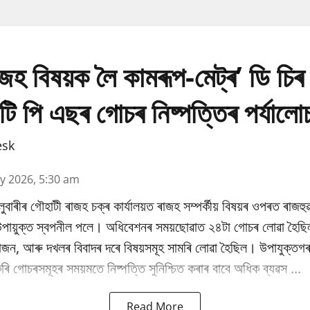
াজহ বিষয়ক লৈ কামৰূপ-মেট্ৰ’ ডি চিৰ 
টি পি এছৰ গোচৰ নিষ্পত্তিৰ পৰ্যালো
esk
y 2026, 5:30 am
উলুবাৰীৰ গৌহাটী ৰাজহ চক্ৰ কাৰ্যালয়ত ৰাজহ সম্পৰ্কীয় বিষয়ৰ ওপৰত ৰাজহুৱ
 উপায়ুক্ত স্বপনীল পলে। অধিবেশনৰ সময়ছোৱাত ২৪টা গোচৰ লোৱা হৈছি
ভাজন, আৰু দখলৰ বিবাদৰ দৰে বিষয়সমূহ সামৰি লোৱা হৈছিল। উপাযুক্তগৰ
ি গোচৰসমূহৰ সময়মতে নিষ্পত্তি সুনিশ্চিত কৰাৰ বাবে অধিক ব্যৱস ...
Read More