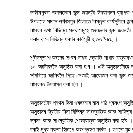
লক্ষীমপুৰত শংকৰদেৱৰ জন্ম জয়ন্তী উদযাপনৰ ব্যাপক 
উপলক্ষে সমগ্ৰ লক্ষীমপুৰ জিলাতে বিস্তৃত কাৰ্যসূচীৰে
নামঘৰ তথা বিভিন্ন সন্থাসমূহে গুৰুজনাৰ জন্ম জয়ন্তী
কৰাৰ বাবে বিভিন্ন ধৰণৰ কাৰ্যসূচী হাতত লৈছে ।
শ্ৰীমন্ত শংকৰদেৱ সংঘৰ মাধৱ জ্যোতি শাখাৰ তত্বাৱধা
১০ অক্টোবৰলৈ অনুষ্ঠিত কৰা হ'ব । এই অনুষ্ঠানটোৱে ল
সমিতিয়ে জানিবলৈ দিছে।সংঘই আয়োজন কৰা জন্ম জয়ন্
নামঘৰত উদযাপন কৰা হ'ব ।
অনুষ্ঠানটোৰ প্ৰথম দিনা গুৰুজনাৰ নাম পাঠ প্ৰসংগ অনুষ
অনুষ্ঠানৰ দ্বিতীয় দিনা বিভিন্ন সাংস্কৃতিক আৰু সাহিত
ভ্ৰমণ আৰু সাংস্কৃতিক শোভাযাত্ৰা অনুষ্ঠিত কৰা হ'ব । 
বৰাই মুখ্য বক্তা হিচাপে অংশগ্ৰহণ কৰিব । লগতে যুৱ 