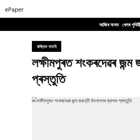
ePaper
আজিৰ অসম
খেলৰ পৃথিৱ
ৰাজ্যিক বাতৰি
লক্ষীমপুৰত শংকৰদেৱৰ জন্ম
প্ৰস্তুতি