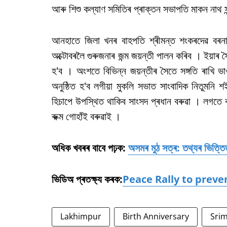
আৰু শিশু কল্যাণ সমিতিৰ প্ৰাক্তন সভাপতি মাকন নাথ স
আনহাতে জিলা খনৰ বাহপতি শ্ৰীমন্ত শংকৰদেৱ বৰনা
অক্টোবৰলৈ গুৰুজনাৰ জন্ম জয়ন্তী পালন কৰিব । ইয়াৰ সৈত
হ'ব । অংশতে বিভিন্ন জয়ন্তীৰ সৈতে সঙ্গতি ৰাখি ভাও
অনুষ্ঠিত হ'ব লগীয়া মুকলি সভাত সাংবাদিক নিতুমনি 
হিচাপে উপস্থিত থাকিব সাংসদ প্ৰধান বৰুৱা । লগতে বাৰ
ৰুক্ম গোহাঁই বৰুৱাই ।
অধিক খবৰৰ বাবে পঢ়ক:
অসমৰ মুঠ সত্ৰ: তথ্যৰ ভিত্তিত
ভিডিঅ প্ৰতক্ষ্য কৰক:
Peace Rally to preve
Lakhimpur
Birth Anniversary
Sri