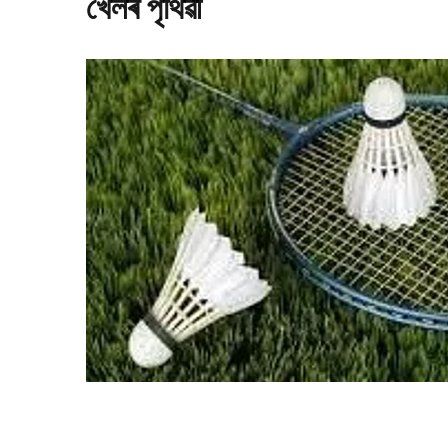
খেলৰ পৃথিৱী
ণি