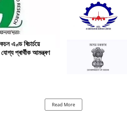
চন এণ্ড ৰিচাৰ্চয়ে
োগ্য প্ৰাৰ্থীক আমন্ত্ৰণ
Read More