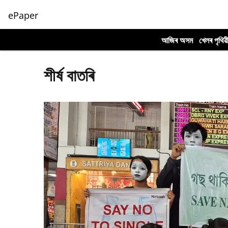
ePaper
আজিৰ অসম
খেলৰ পৃথিৱ
শীৰ্ষ বাতৰি