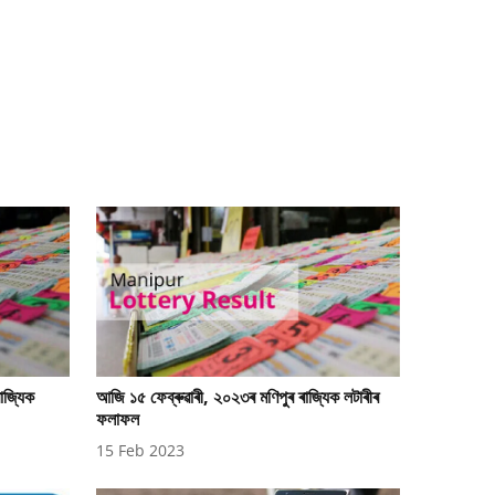
াজ্যিক
আজি ১৫ ফেব্ৰুৱাৰী, ২০২৩ৰ মণিপুৰ ৰাজ্যিক লটাৰীৰ
ফলাফল
15 Feb 2023