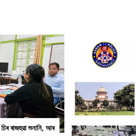
 চিৰ ৰাজহুৱা শুনানি, আৰ