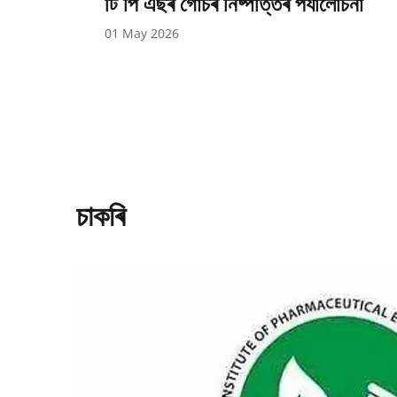
টি পি এছৰ গোচৰ নিষ্পত্তিৰ পৰ্যালোচনা
01 May 2026
চাকৰি