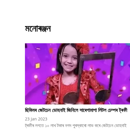
মনোৰঞ্জন
ছিকিমৰ জেটচেন ডোহনাই জিনিলে সাৰেগামাপা লিটল চেম্পৰ ট্ৰফী
23 Jan 2023
ট্ৰফীৰ লগতে ১০ লাখ টকাৰ নগদ পুৰস্কাৰো লাভ কৰে জেটচেন ডোহনাই