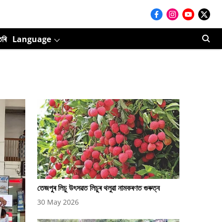
তৰি
Language
তেজপুৰ লিচু উৎসৱত লিচুৰ থলুৱা নামকৰণত গুৰুত্ব
30 May 2026