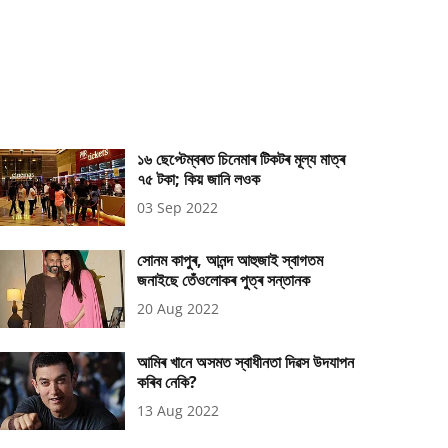
১৬ ছেপ্টেম্বৰত চিনেমাৰ টিকটৰ মূল্য মাত্ৰ
৭৫ টকা; কিয় জানি লওক
03 Sep 2022
সোনম কাপুৰ, আনন্দ আহুজাই স্বাগতম
জনাইছে তেঁওলোকৰ পুত্ৰ সন্তানক
20 Aug 2022
আমিৰ খানে অসমত স্বাধীনতা দিৱস উদযাপন
কৰিব নেকি?
13 Aug 2022