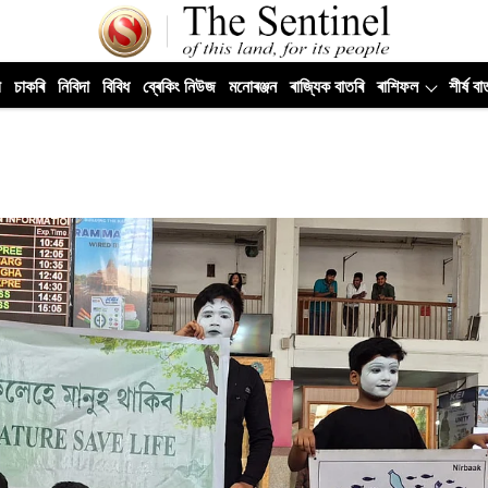
ী
চাকৰি
নিবিদা
বিবিধ
ব্ৰেকিং নিউজ
মনোৰঞ্জন
ৰাজ্যিক বাতৰি
ৰাশিফল
শীৰ্ষ বা