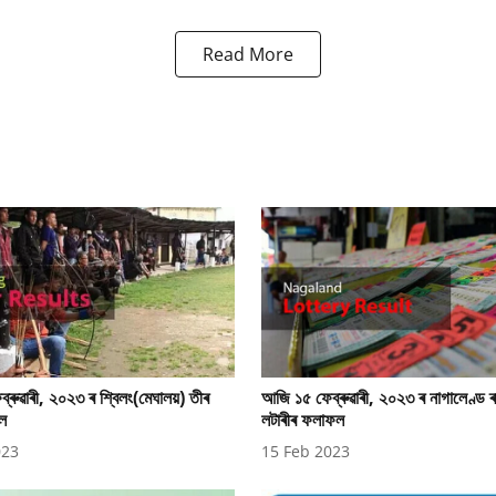
Read More
ৰুৱাৰী, ২০২৩ ৰ শ্বিলং(মেঘালয়) তীৰ
আজি ১৫ ফেব্ৰুৱাৰী, ২০২৩ ৰ নাগালেণ্ড ৰ
ল
লটাৰীৰ ফলাফল
023
15 Feb 2023