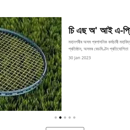
চি এছ অ' আই এ-প্ৰি
মহানগৰীৰ অসম প্ৰশাসনিক কৰ্মচাৰী মহাবিদ
প্ৰতিষ্ঠান, অসমৰ বেডমিণ্টন প্ৰতিযোগিতা
30 Jan 2023