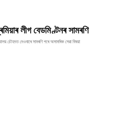
মিয়াৰ লীগ বেডমিণ্টনৰ সামৰণি
্যালয় চৌহদত দেওবাৰে সামৰণি পৰে অসামৰিক সেৱা বিষয়া