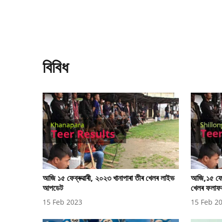
বিবিধ
আজি ১৫ ফেব্ৰুৱাৰী, ২০২৩ খানাপাৰা তীৰ খেলৰ লাইভ
আজি,১৫ ফেব্
আপডেট
খেলৰ ফলাফ
15 Feb 2023
15 Feb 2