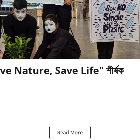
 "Save Nature, Save Life" শীৰ্ষক
Read More