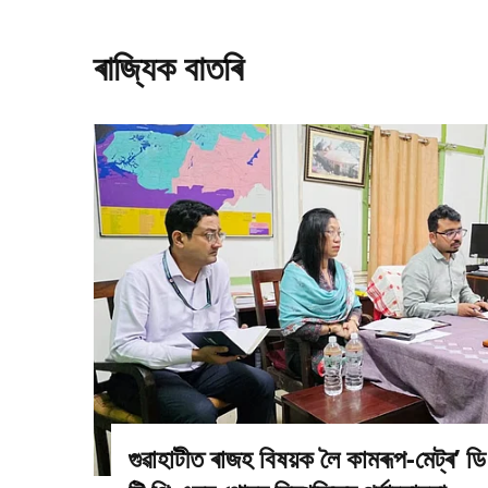
ৰাজ্যিক বাতৰি
গুৱাহাটীত ৰাজহ বিষয়ক লৈ কামৰূপ-মেট্ৰ’ ডি