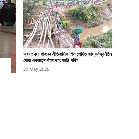
অসমঃ বক্সা পাহাৰৰ ঐতিহাসিক শিলাখোদিত ভাস্কৰ্যস্থলীলৈ
যোৱা একমাত্ৰ বাঁহৰ দলং ভাঙি পৰিল
30 May 2026