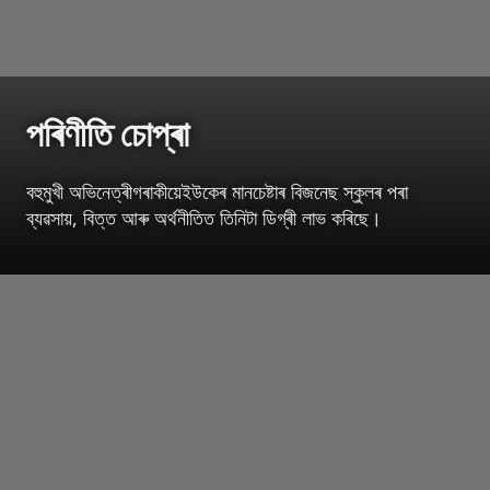
পৰিণীতি চোপ্ৰা
বহুমুখী অভিনেত্ৰীগৰাকীয়েইউকেৰ মানচেষ্টাৰ বিজনেছ স্কুলৰ পৰা
ব্যৱসায়, বিত্ত আৰু অৰ্থনীতিত তিনিটা ডিগ্ৰী লাভ কৰিছে।