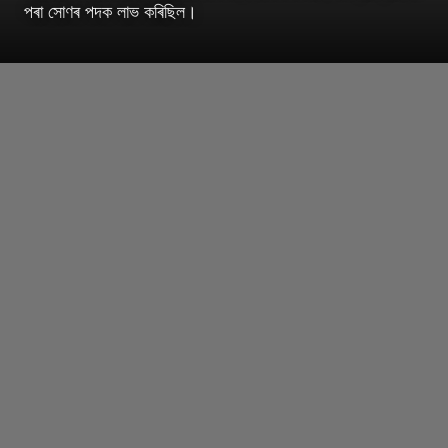
পৰা সোণৰ পদক লাভ কৰিছিল।