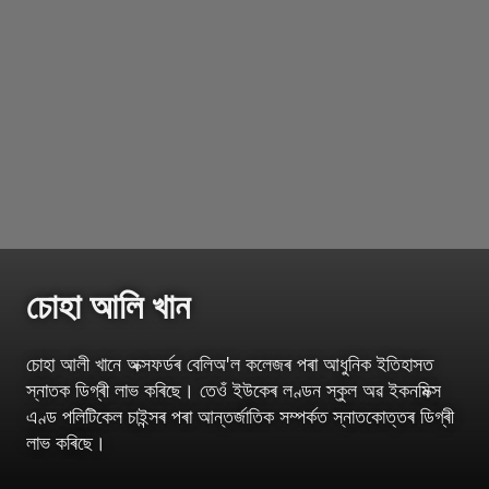
চোহা আলি খান
চোহা আলী খানে অক্সফৰ্ডৰ বেলিঅ'ল কলেজৰ পৰা আধুনিক ইতিহাসত
স্নাতক ডিগ্ৰী লাভ কৰিছে। তেওঁ ইউকেৰ লণ্ডন স্কুল অৱ ইকনমিক্স
এণ্ড পলিটিকেল চাইন্সৰ পৰা আন্তৰ্জাতিক সম্পৰ্কত স্নাতকোত্তৰ ডিগ্ৰী
লাভ কৰিছে।