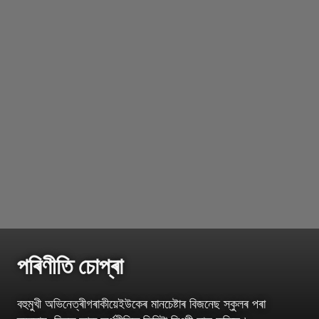
পৰিণীতি চোপ্ৰা
বহুমুখী অভিনেত্ৰীগৰাকীয়েইউকেৰ মানচেষ্টাৰ বিজনেছ স্কুলৰ পৰা