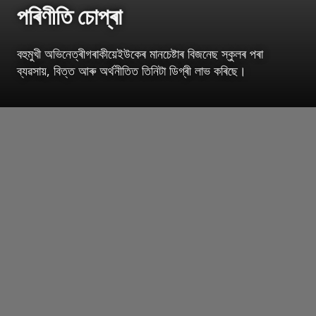
পৰিণীতি চোপ্ৰা
বহুমুখী অভিনেত্ৰীগৰাকীয়েইউকেৰ মানচেষ্টাৰ বিজনেছ স্কুলৰ পৰা
ব্যৱসায়, বিত্ত আৰু অৰ্থনীতিত তিনিটা ডিগ্ৰী লাভ কৰিছে।