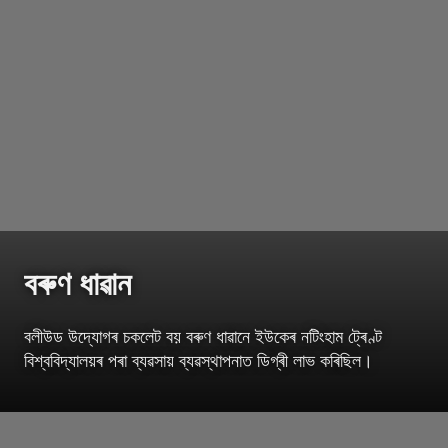
বৰুণ ধাৱান
বলীউড উদ্যোগৰ চকলেট বয় বৰুণ ধাৱানে ইউকেৰ নটিংহাম ট্ৰেণ্ট
বিশ্ববিদ্যালয়ৰ পৰা ব্যৱসায় ব্যৱস্থাপনাত ডিগ্ৰী লাভ কৰিছিল।