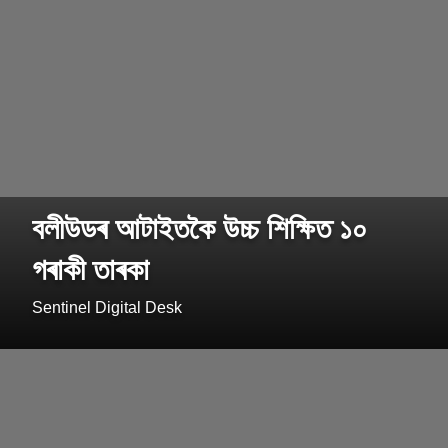
বলীউডৰ আটাইতকৈ উচ্চ শিক্ষিত ১০
গৰাকী তাৰকা
Sentinel Digital Desk