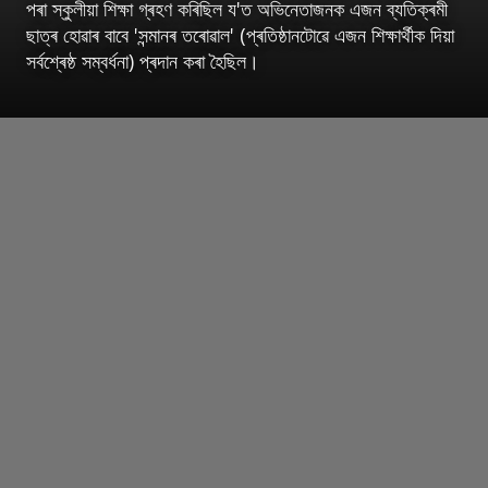
পৰা স্কুলীয়া শিক্ষা গ্ৰহণ কৰিছিল য'ত অভিনেতাজনক এজন ব্যতিক্ৰমী
ছাত্ৰ হোৱাৰ বাবে 'সন্মানৰ তৰোৱাল' (প্ৰতিষ্ঠানটোৱে এজন শিক্ষাৰ্থীক দিয়া
সৰ্বশ্ৰেষ্ঠ সম্বৰ্ধনা) প্ৰদান কৰা হৈছিল।