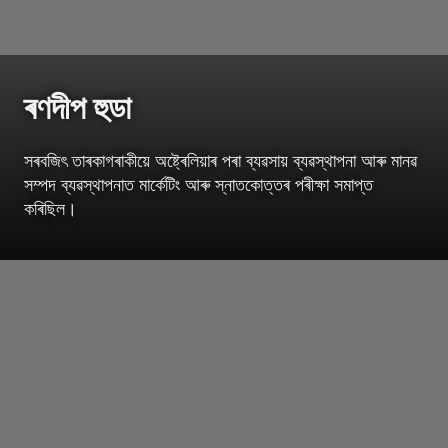
ৰণদীপ হুডা
সৰবজিৎ তাৰকাগৰাকীয়ে অষ্ট্ৰেলিয়াৰ পৰা ব্যৱসায় ব্যৱস্থাপনা আৰু মানৱ
সম্পদ ব্যৱস্থাপনাত মাৰ্কেটিং আৰু স্নাতকোত্তৰ পৰীক্ষা সমাপ্ত
কৰিছিল।