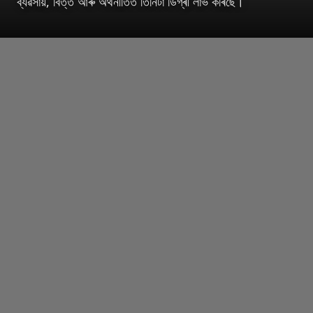
ব্যৱসায়, বিত্ত আৰু অৰ্থনীতিত তিনিটা ডিগ্ৰী লাভ কৰিছে।