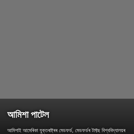
আমিশা পাটেল
আমিশাই আমেৰিকা যুক্তৰাষ্ট্ৰৰ মেডফৰ্ড, মেডফৰ্ডৰ টাফ্টছ বিশ্ববিদ্যালয়ৰ