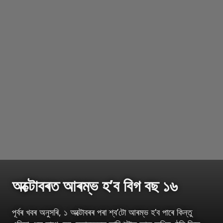
অক্টোবৰত আৰম্ভ হ’ব বিগ বছ ১৬
পূৰ্বৰ খবৰ অনুসৰি, ১ অক্টোবৰৰ পৰা শ্ব’টো আৰম্ভ হ’ব পাৰে কিন্তু