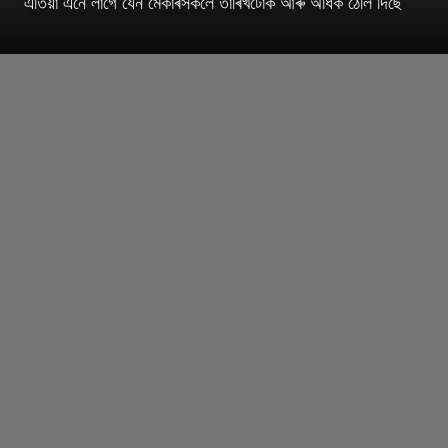
এতিয়া এনে লাগে যেন মেকাৰসকলে তাৰিখটোক আৰু অধিক ঠেলি দিছে