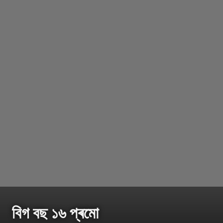
বিগ বছ ১৬ প্ৰমো