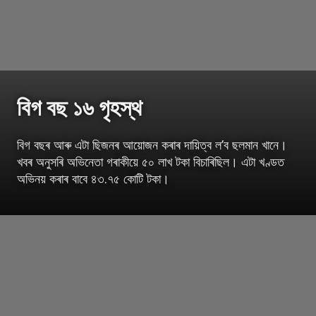
বিগ বছ ১৬ গৃহস্থ
বিগ বছৰ আৰু এটা ছিজনৰ আয়োজন কৰাৰ দায়িত্ব ল’ব ছলমান খানে।
খবৰ অনুসৰি অভিনেতা গৰাকীয়ে ৫০ লাখ টকা বিচাৰিছিল। এটা খণ্ডত
অভিনয় কৰাৰ বাবে ৪৩.৭৫ কোটি টকা।