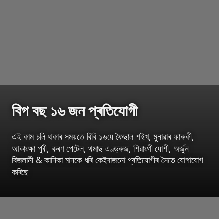
বিগ বছ ১৬ জন প্ৰতিযোগী
এই কাম চলি থকাৰ সময়তে বিবি ১৬য়ে ফৈছাল শইখ, মুনাৱাৰ ফাৰুকী,
আকাংক্ষা পুৰী, কৰণ পেটেল, থমাছ এণ্ড্ৰুজ, শিৱাংগী যোশী, অৰ্জুন
বিজলানী & কানিকা মানকে ধৰি কেইবাজনো প্ৰতিযোগীৰ সৈতে যোগাযোগ
কৰিছে