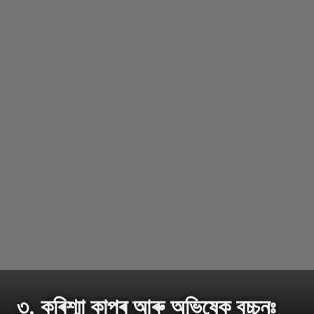
৩. কৰিশ্মা কাপুৰ আৰু অভিষেক বচ্চনঃ