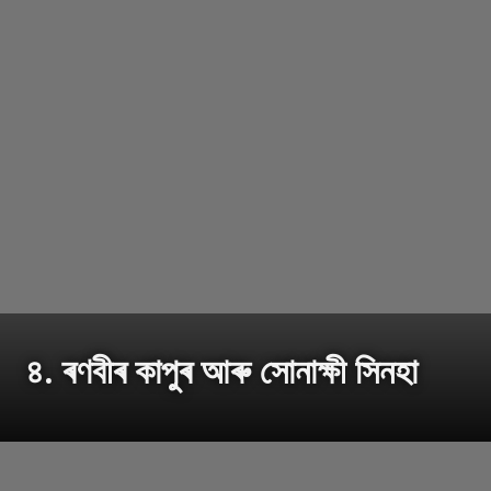
৪. ৰণবীৰ কাপুৰ আৰু সোনাক্ষী সিনহা