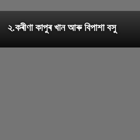
২.কৰীণা কাপুৰ খান আৰু বিপাশা বসু