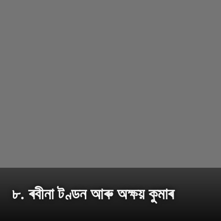
৮. ৰবীনা টণ্ডন আৰু অক্ষয় কুমাৰ