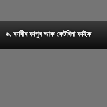
৬. ৰণবীৰ কাপুৰ আৰু কেটৰিনা কাইফ