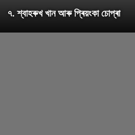
৭. শ্বাহৰুখ খান আৰু প্ৰিয়ংকা চোপ্ৰা