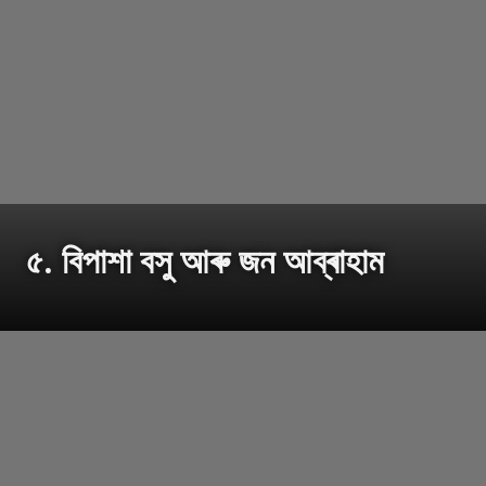
৫. বিপাশা বসু আৰু জন আব্ৰাহাম