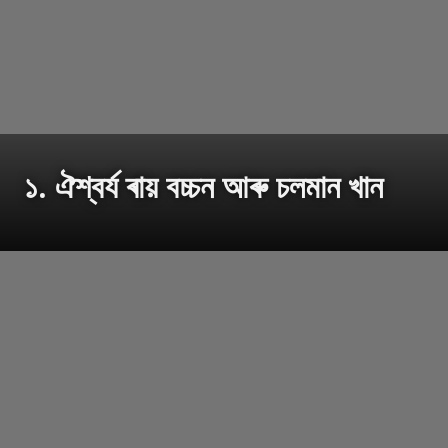
১. ঐশ্বৰ্য ৰায় বচ্চন আৰু চলমান খান