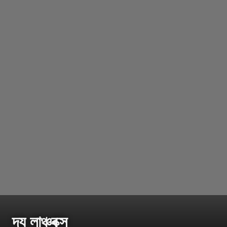
দ্য লাঞ্চবক্স