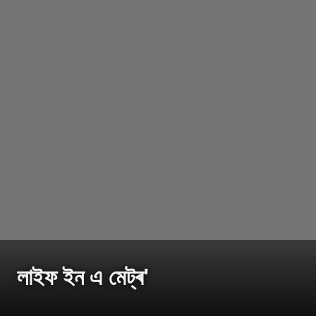
লাইফ ইন এ মেট্ৰ'