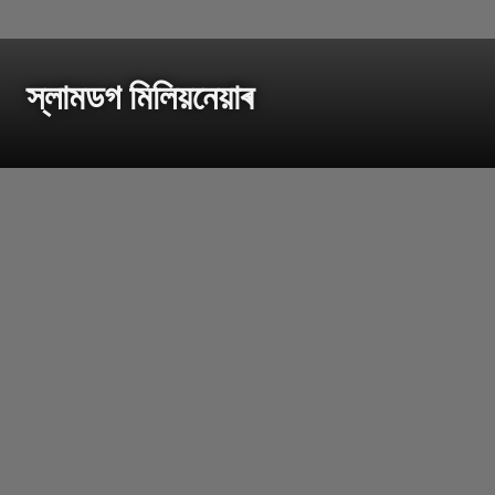
স্লামডগ মিলিয়নেয়াৰ