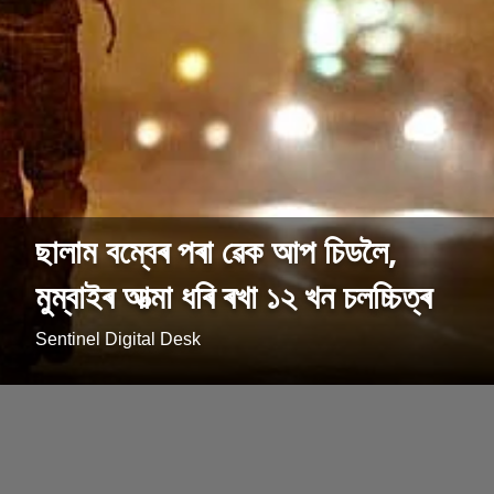
ছালাম বম্বেৰ পৰা ৱেক আপ চিডলৈ,
মুম্বাইৰ আত্মা ধৰি ৰখা ১২ খন চলচ্চিত্ৰ
Sentinel Digital Desk