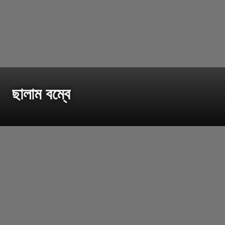
ছালাম বম্বে