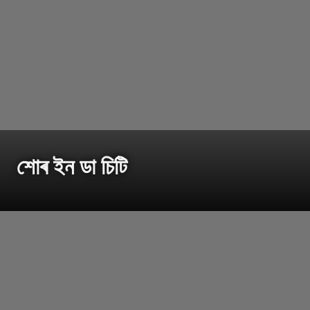
শোৰ ইন ডা চিটি