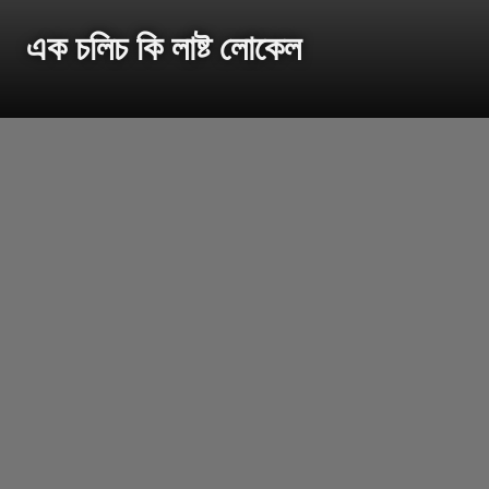
এক চলিচ কি লাষ্ট লোকেল