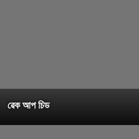
ৱেক আপ চিড