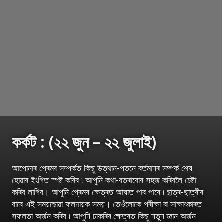
কৰ্কট : (২২ জুন – ২২ জুলাই)
আপোনাৰ প্ৰেমৰ সম্পৰ্কত কিছু উত্থান-পতনে বৰ্তমানৰ সম্পৰ্ক শেষ
হোৱাৰ ইংগিত স্পষ্ট কৰিব ৷ আপুনি কথা-বতৰাবোৰ সহজ কৰিবলৈ চেষ্টা
কৰিব লাগিব। আপুনি প্ৰেমৰ ক্ষেত্ৰত আঘাত পাব পাৰে ৷ ছাত্ৰ-ছাত্ৰীৰ
বাবে এই সময়ছোৱা ফলদায়ক সময়। তেওঁলোকে পৰীক্ষা বা সাক্ষাৎকাৰত
সফলতা অৰ্জন কৰিব ৷ আপুনি চাকৰিৰ ক্ষেত্ৰত কিছু নতুন জ্ঞান অৰ্জন