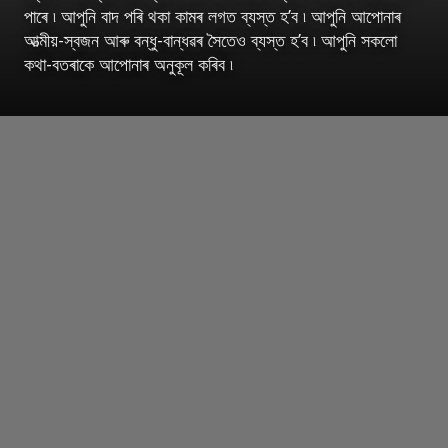
পাৰে ৷ আপুনি বাদ পৰি থকা কামৰ লগত ব্যস্ত হ’ব ৷ আপুনি আপোনাৰ
আত্মীয়-স্বজন আৰু বন্ধু-বান্ধৱৰ সৈতেও ব্যস্ত হ’ব ৷ আপুনি সকলো
কথা-বতৰাকে আপোনাৰ অনুকূল কৰিব ৷