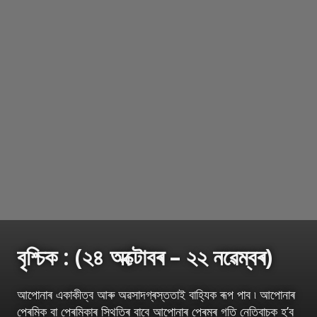
বৃশ্চিক : (২৪ অক্টোবৰ – ২২ নৱেম্বৰ)
আপোনাৰ একাকীত্ব আৰু অৱসাদগ্ৰস্ততাই বাহ্যিক ৰূপ পাব ৷ আপোনাৰ
প্ৰেমিক বা প্ৰেমিকাৰ স্থিতিৰ বাবে আপোনাৰ প্ৰেমৰ গতি নেতিবাচক হ’ব