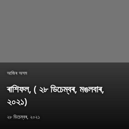
আজিৰ অসম
ৰাশিফল, ( ২৮ ডিচেম্বৰ, মঙলবাৰ,
২০২১)
২৮ ডিচেম্বৰ, ২০২১