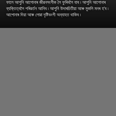
ফালে আপুনি আপোনাৰ জীৱনসংগীক লৈ ফুৰিবলৈ যাব ৷ আপুনি আপোনাৰ
ব্যক্তিত্বলৈ পৰিৱৰ্তন আনিব ৷ আপুনি উদাৰচিতীয়া আৰু মুকলি মনৰ হ’ব ৷
আপোনাৰ দিয়া আৰু লোৱা দৃষ্টিভংগী অব্যাহত থাকিব ৷