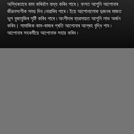
অস্থিৰতাৰে কাম কৰিবলৈ বাধ্য কৰিব পাৰে। ফলত আপুনি আপোনাৰ
জীৱনসংগীক সময় দিব নোৱাৰিব পাৰে ৷ ইয়ে আপোনালোক দুজনৰ মাজত
ভুল বুজাবুজিৰ সৃষ্টি কৰিব পাৰে ৷ অংশীদাৰ ব্যৱসায়ত আপুনি লাভ অৰ্জন
কৰিব। সামাজিক কাম-কাজৰ প্ৰতি আপোনাৰ আগ্ৰহ বৃদ্ধি পাব ৷
আপোনাৰ সহকৰ্মীয়ে আপোনাক সহায় কৰিব ৷