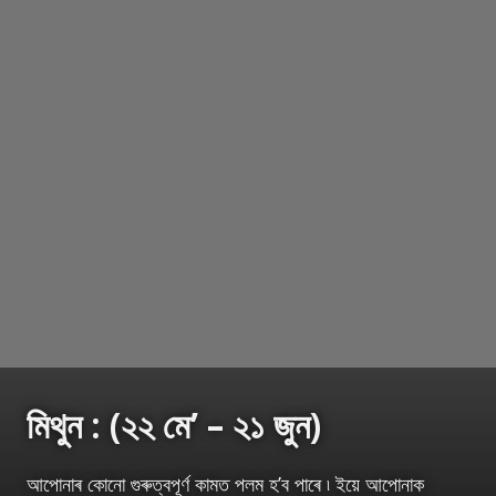
মিথুন : (২২ মে’ – ২১ জুন)
আপোনাৰ কোনো গুৰুত্বপূৰ্ণ কামত পলম হ’ব পাৰে ৷ ইয়ে আপোনাক