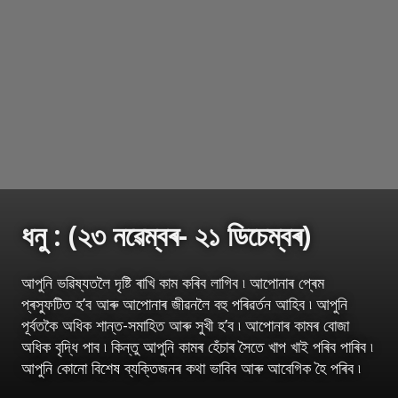
ধনু : (২৩ নৱেম্বৰ- ২১ ডিচেম্বৰ)
আপুনি ভৱিষ্যতলৈ দৃষ্টি ৰাখি কাম কৰিব লাগিব ৷ আপোনাৰ প্ৰেম
প্ৰস্ফুটিত হ’ব আৰু আপোনাৰ জীৱনলৈ বহু পৰিৱৰ্তন আহিব ৷ আপুনি
পূৰ্বতকৈ অধিক শান্ত-সমাহিত আৰু সুখী হ’ব ৷ আপোনাৰ কামৰ বোজা
অধিক বৃদ্ধি পাব ৷ কিন্তু আপুনি কামৰ হেঁচাৰ সৈতে খাপ খাই পৰিব পাৰিব ৷
আপুনি কোনো বিশেষ ব্যক্তিজনৰ কথা ভাবিব আৰু আবেগিক হৈ পৰিব ৷