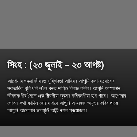
সিংহ : (২৩ জুলাই – ২৩ আগষ্ট)
আপোনাৰ ঘৰুৱা জীবনত সুস্থিৰতা আহিব ৷ আপুনি কথা-বতৰাবোৰ
স্বাভাৱিক বুলি ধৰি ল’লে ঘৰত শান্তি বিৰাজ কৰিব ৷ আপুনি আপোনাৰ
জীৱনসংগীৰ সৈতে এক দীঘলীয়া ভ্ৰমণ কৰিবলগীয়া হ’ব পাৰে। আপোনাৰ
গোপন কথা ফাদিল হোৱাৰ বাবে আপুনি অ-সহজ অনুভৱ কৰিব পাৰে৷
আপুনি আপোনাৰ ভাবমূৰ্তি অটুট ৰখাৰ প্ৰয়োজন ৷