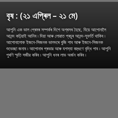
বৃষ : (২১ এপ্ৰিল – ২১ মে)
আপুনি এক ভাল প্ৰেমৰ সম্পৰ্কৰ দিশে অগ্ৰসৰ হৈছে, যিয়ে আপোনালৈ
আনন্দ কঢ়িয়াই আনিব ৷ দিয়া আৰু লোৱাত প্ৰচুৰ আনন্দ-স্ফূৰ্তি থাকিব ৷
আপোনালোক ইজনে-সিজনক ভালদৰে বুজি পাব আৰু ইজনে-সিজনক
শুভেচ্ছা জনাব ৷ আপোনাৰ প্ৰভাৱ আৰু যশস্যা বহুগুণে বৃদ্ধি পাব ৷ আপুনি
পুৰণি স্মৃতি সজীৱ কৰিব ৷ আপুনি ধনৰ লাভ অৰ্জন কৰিব ৷