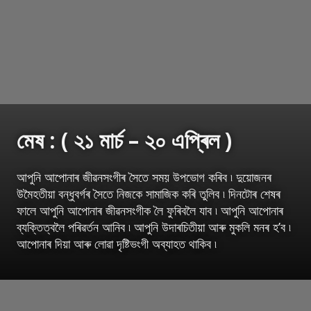
মেষ : ( ২১ মাৰ্চ – ২০ এপ্ৰিল )
আপুনি আপোনাৰ জীৱনসংগীৰ সৈতে সময় উপভোগ কৰিব ৷ দুয়োজনৰ
উমৈহতীয়া বন্ধুবৰ্গৰ সৈতে নিজকে সামাজিক কৰি তুলিব ৷ দিনটোৰ শেষৰ
ফালে আপুনি আপোনাৰ জীৱনসংগীক লৈ ফুৰিবলৈ যাব ৷ আপুনি আপোনাৰ
ব্যক্তিত্বলৈ পৰিৱৰ্তন আনিব ৷ আপুনি উদাৰচিতীয়া আৰু মুকলি মনৰ হ’ব ৷
আপোনাৰ দিয়া আৰু লোৱা দৃষ্টিভংগী অব্যাহত থাকিব ৷