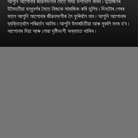
আপুনি আপোনাৰ জীৱনসংগীৰ সৈতে সময় উপভোগ কৰিব ৷ দুয়োজনৰ
উমৈহতীয়া বন্ধুবৰ্গৰ সৈতে নিজকে সামাজিক কৰি তুলিব ৷ দিনটোৰ শেষৰ
ফালে আপুনি আপোনাৰ জীৱনসংগীক লৈ ফুৰিবলৈ যাব ৷ আপুনি আপোনাৰ
ব্যক্তিত্বলৈ পৰিৱৰ্তন আনিব ৷ আপুনি উদাৰচিতীয়া আৰু মুকলি মনৰ হ’ব ৷
আপোনাৰ দিয়া আৰু লোৱা দৃষ্টিভংগী অব্যাহত থাকিব ৷