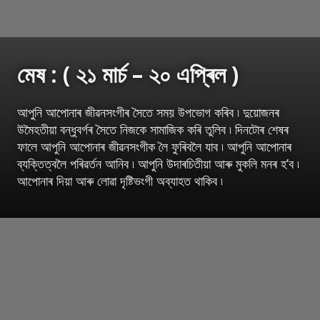
মেষ : ( ২১ মাৰ্চ – ২০ এপ্ৰিল )
আপুনি আপোনাৰ জীৱনসংগীৰ সৈতে সময় উপভোগ কৰিব ৷ দুয়োজনৰ
উমৈহতীয়া বন্ধুবৰ্গৰ সৈতে নিজকে সামাজিক কৰি তুলিব ৷ দিনটোৰ শেষৰ
ফালে আপুনি আপোনাৰ জীৱনসংগীক লৈ ফুৰিবলৈ যাব ৷ আপুনি আপোনাৰ
ব্যক্তিত্বলৈ পৰিৱৰ্তন আনিব ৷ আপুনি উদাৰচিতীয়া আৰু মুকলি মনৰ হ’ব ৷
আপোনাৰ দিয়া আৰু লোৱা দৃষ্টিভংগী অব্যাহত থাকিব ৷