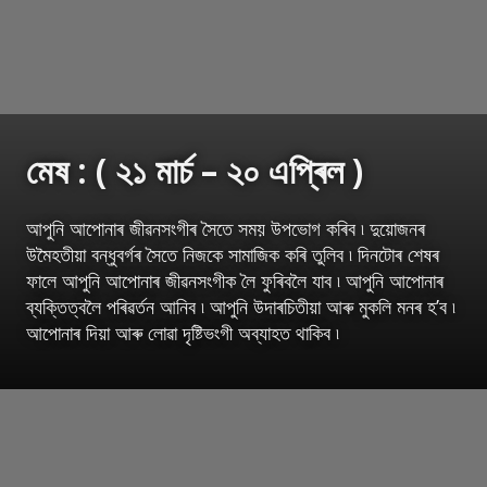
মেষ : ( ২১ মাৰ্চ – ২০ এপ্ৰিল )
আপুনি আপোনাৰ জীৱনসংগীৰ সৈতে সময় উপভোগ কৰিব ৷ দুয়োজনৰ
উমৈহতীয়া বন্ধুবৰ্গৰ সৈতে নিজকে সামাজিক কৰি তুলিব ৷ দিনটোৰ শেষৰ
ফালে আপুনি আপোনাৰ জীৱনসংগীক লৈ ফুৰিবলৈ যাব ৷ আপুনি আপোনাৰ
ব্যক্তিত্বলৈ পৰিৱৰ্তন আনিব ৷ আপুনি উদাৰচিতীয়া আৰু মুকলি মনৰ হ’ব ৷
আপোনাৰ দিয়া আৰু লোৱা দৃষ্টিভংগী অব্যাহত থাকিব ৷