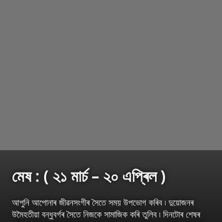
মেষ : ( ২১ মাৰ্চ – ২০ এপ্ৰিল )
আপুনি আপোনাৰ জীৱনসংগীৰ সৈতে সময় উপভোগ কৰিব ৷ দুয়োজনৰ
উমৈহতীয়া বন্ধুবৰ্গৰ সৈতে নিজকে সামাজিক কৰি তুলিব ৷ দিনটোৰ শেষৰ