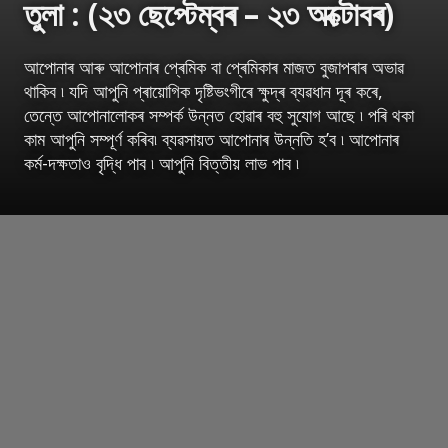
তুলা : (২৩ ছেপ্টেম্বৰ – ২৩ অক্টোবৰ)
আপোনাৰ আৰু আপোনাৰ প্ৰেমিক বা প্ৰেমিকাৰ মাজত বুজাপৰাৰ অভাৱ
থাকিব ৷ যদি আপুনি প্ৰায়োগিক দৃষ্টিভংগীৰে ক্ষুদ্ৰ ব্যৱধান দূৰ কৰে,
তেন্তে আপোনালোকৰ সম্পৰ্ক উন্নত হোৱাৰ বহু সুযোগ আছে ৷ পৰি থকা
কাম আপুনি সম্পূৰ্ণ কৰিব৷ ব্যৱসায়ত আপোনাৰ উন্নতি হ’ব ৷ আপোনাৰ
কৰ্ম-দক্ষতাও বৃদ্ধি পাব ৷ আপুনি বিত্তীয় লাভ পাব ৷