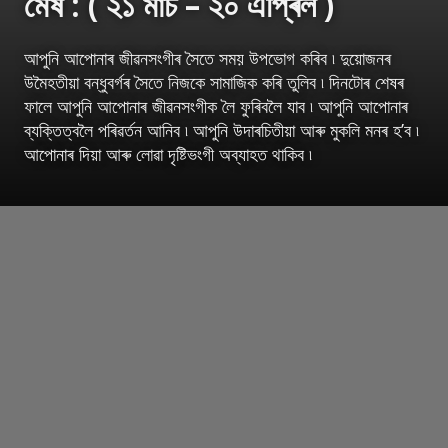
মেষ : ( ২১ মাৰ্চ – ২০ এপ্ৰিল )
আপুনি আপোনাৰ জীৱনসংগীৰ সৈতে সময় উপভোগ কৰিব ৷ দুয়োজনৰ
উমৈহতীয়া বন্ধুবৰ্গৰ সৈতে নিজকে সামাজিক কৰি তুলিব ৷ দিনটোৰ শেষৰ
ফালে আপুনি আপোনাৰ জীৱনসংগীক লৈ ফুৰিবলৈ যাব ৷ আপুনি আপোনাৰ
ব্যক্তিত্বলৈ পৰিৱৰ্তন আনিব ৷ আপুনি উদাৰচিতীয়া আৰু মুকলি মনৰ হ’ব ৷
আপোনাৰ দিয়া আৰু লোৱা দৃষ্টিভংগী অব্যাহত থাকিব ৷