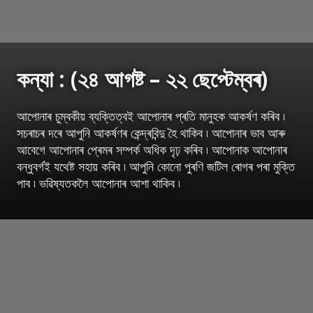
কন্যা : (২৪ আগষ্ট – ২২ ছেপ্টেম্বৰ)
আপোনাৰ চুম্বকীয় ব্যক্তিত্বই আপোনাৰ প্ৰতি মানুহক আকৰ্ষণ কৰিব ৷
সচৰাচৰ দৰে আপুনি আকৰ্ষণৰ কেন্দ্ৰবিন্দু হৈ থাকিব ৷ আপোনাৰ ভাব আৰু
আবেগে আপোনাৰ প্ৰেমৰ সম্পৰ্ক অধিক দৃঢ় কৰিব ৷ আপোনাক আপোনাৰ
বন্ধুবৰ্গই যথেষ্ট সহায় কৰিব ৷ আপুনি কোনো পুৰণি জটিল ৰোগৰ পৰা মুক্তি
পাব ৷ ভৱিষ্যতকলৈ আপোনাৰ আশা থাকিব ৷