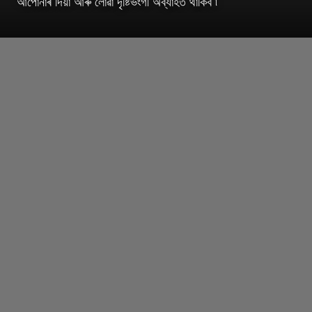
আপোনাৰ দিয়া আৰু লোৱা দৃষ্টিভংগী অব্যাহত থাকিব ৷