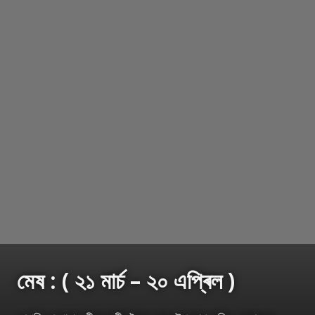
মেষ : ( ২১ মাৰ্চ – ২০ এপ্ৰিল )