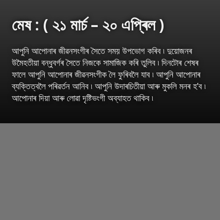
মেষ : ( ২১ মাৰ্চ – ২০ এপ্ৰিল )
আপুনি আপোনাৰ জীৱনসংগীৰ সৈতে সময় উপভোগ কৰিব ৷ দুয়োজনৰ
উমৈহতীয়া বন্ধুবৰ্গৰ সৈতে নিজকে সামাজিক কৰি তুলিব ৷ দিনটোৰ শেষৰ
ফালে আপুনি আপোনাৰ জীৱনসংগীক লৈ ফুৰিবলৈ যাব ৷ আপুনি আপোনাৰ
ব্যক্তিত্বলৈ পৰিৱৰ্তন আনিব ৷ আপুনি উদাৰচিতীয়া আৰু মুকলি মনৰ হ’ব ৷
আপোনাৰ দিয়া আৰু লোৱা দৃষ্টিভংগী অব্যাহত থাকিব ৷