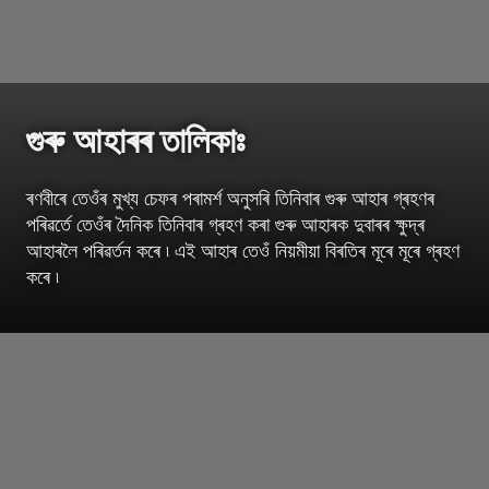
গুৰু আহাৰৰ তালিকাঃ
ৰণবীৰে তেওঁৰ মুখ্য চেফৰ পৰামৰ্শ অনুসৰি তিনিবাৰ গুৰু আহাৰ গ্ৰহণৰ
পৰিৱৰ্তে তেওঁৰ দৈনিক তিনিবাৰ গ্ৰহণ কৰা গুৰু আহাৰক দুবাৰৰ ক্ষুদ্ৰ
আহাৰলৈ পৰিৱৰ্তন কৰে ৷ এই আহাৰ তেওঁ নিয়মীয়া বিৰতিৰ মূৰে মূৰে গ্ৰহণ
কৰে ৷