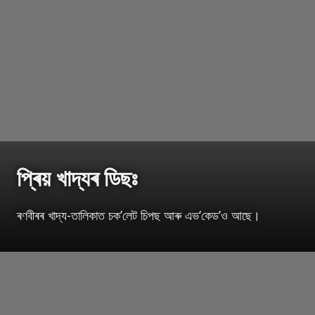
প্ৰিয় খাদ্যৰ ডিছঃ
ৰণবীৰৰ খাদ্য-তালিকাত চক’লেট চিপছ আৰু এভ’কেড’ও আছে।