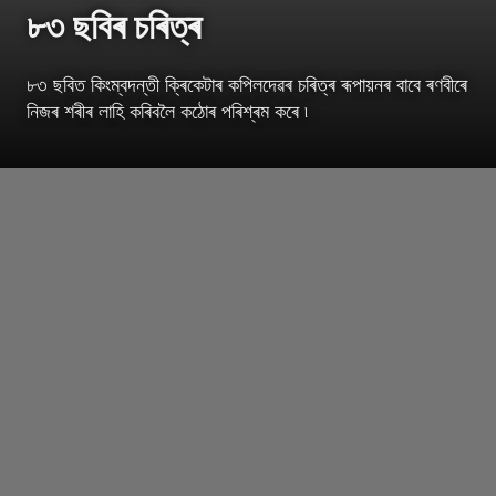
৮৩ ছবিৰ চৰিত্ৰ
৮৩ ছবিত কিংম্বদন্তী ক্ৰিকেটাৰ কপিলদেৱৰ চৰিত্ৰ ৰূপায়নৰ বাবে ৰণবীৰে
নিজৰ শৰীৰ লাহি কৰিবলৈ কঠোৰ পৰিশ্ৰম কৰে ৷