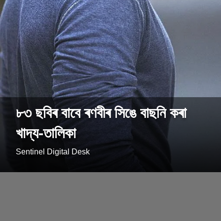
৮৩ ছবিৰ বাবে ৰণবীৰ সিঙে বাছনি কৰা
খাদ্য-তালিকা
Sentinel Digital Desk