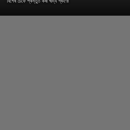
বিশেষ চেফে প্ৰস্তুত কৰা খাদ্য গ্ৰহণঃ