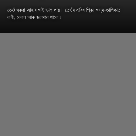
তেওঁ ঘৰুৱা আহাৰ খাই ভাল পায়। তেওঁৰ এবিধ প্ৰিয় খাদ্য-তালিকাত
কণী, বেকন আৰু জলপান থাকে ৷