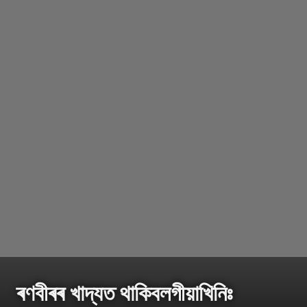
ৰণবীৰৰ খাদ্যত থাকিবলগীয়াখিনিঃ