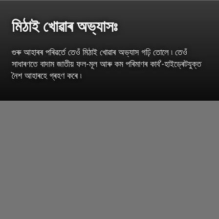
মিঠাই খোৱাৰ অভ্যাসঃ
গুৰু আহাৰৰ পৰিৱৰ্তে তেওঁ মিঠাই খোৱাৰ অভ্যাস গঢ়ি তোলে ৷ তেওঁ
সাধাৰণতে বাদাম জাতীয় ফল-মূল আৰু কম পৰিমাণৰ কাৰ্ব’-হাইড্ৰেটযুক্ত
নৈশ আহাৰহে গ্ৰহণ কৰে ৷