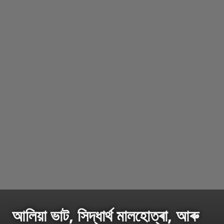
আলিয়া ভাট, সিদ্ধাৰ্থ মালহোত্ৰা, আৰু