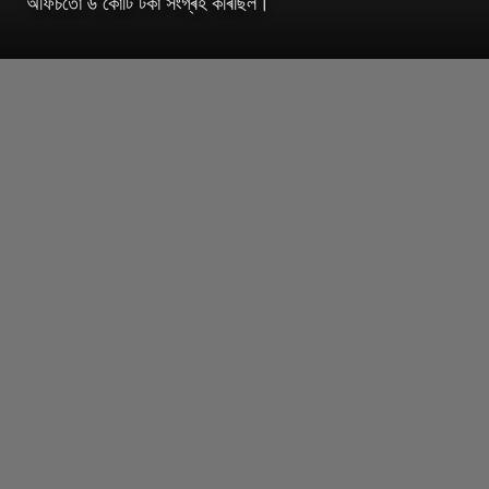
অফিচতো ৬ কোটি টকা সংগ্ৰহ কৰিছিল।