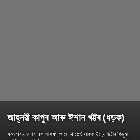
জাহ্নৱী কাপুৰ আৰু ঈশান খট্টৰ (ধড়ক)
ধৰম প্ৰযোজনাৰ এক আকৰ্ষণ আছে যি তেওঁলোকক উদ্যোগটোৰ কিছুমান