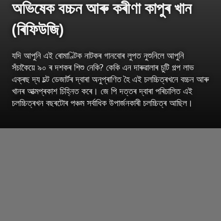
অভিষেক বচ্চন আৰু কৰীণা কাপুৰ খান
(ৰিফিউজি)
যদি আপুনি এই ৰোমাণ্টিক নাটকৰ গানবোৰ লুপত নুশুনিলে আপুনি
সঁচাকৈয়ে ৯০ ৰ দশকৰ শিশু নেকি? কেকি এন দাৰুৱালাৰ চুটি গল্প লাভ
এক্ৰছ দ্য চল্ট ডেজাৰ্টৰ দ্বাৰা অনুপ্ৰাণিত হৈ এই চলচ্চিত্ৰখনে বচ্চন আৰু
খানৰ আত্মপ্ৰকাশ চিহ্নিত কৰে। জে পি দত্তৰ দ্বাৰা পৰিচালিত এই
চলচ্চিত্ৰখন বছৰটোৰ পঞ্চম সৰ্বাধিক উপাৰ্জনকাৰী চলচ্চিত্ৰ আছিল।