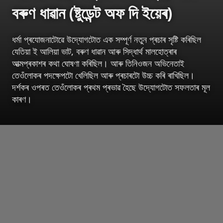
বৰুণ ধাৱান (ষ্টুডেন্ট অফ দি ইয়েৰ)
ধৰ্মা প্ৰযোজনাটোৱে উদ্যোগটোত এক সম্পূৰ্ণ নতুন প্ৰচাৰ সৃষ্টি কৰিছিল
যেতিয়া ই আলিয়া ভাট, বৰুণ ধাৱান আৰু সিদ্ধাৰ্থ মালহোত্ৰাৰ
আত্মপ্ৰকাশৰ কথা ঘোষণা কৰিছিল। আৰু তিনিওজন অভিনেতাই
তেওঁলোকৰ পদক্ষেপটো খেলিছিল আৰু প্ৰচাৰটো উচ্চ কৰি ৰাখিছিল।
দৰ্শকৰ ওপৰত তেওঁলোকৰ প্ৰথম প্ৰভাৱ হৈছে উদ্যোগটোত সফলতাৰ মূল
কাৰণ।