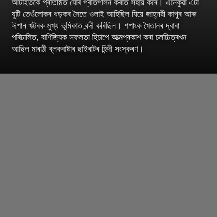
আটাইতকৈ প্ৰতিষ্ঠিত যোৰ প্ৰতিপালন কৰাত সহায় কৰে। এনেকুৱা এটা
যুটি তেওঁলোকৰ ধড়কৰ সৈতে ওলাই আহিছিল যিয়ে জাহ্নৱী কাপুৰ আৰু
ঈশান খট্টৰক মুখ্য ভূমিকাত বন্দী কৰিছিল। শশাংক খৈতানৰ দ্বাৰা
পৰিচালিত, বাণিজ্যিক সফলতা হিচাপে আত্মপ্ৰকাশ কৰা চলচ্চিত্ৰখন
আছিল মাৰাঠী ব্লকবাষ্টাৰ ছাইৰাটৰ হিন্দী সংস্কৰণ।