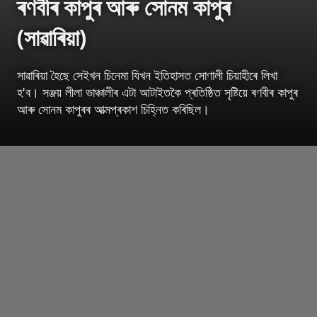
ৰণবীৰ কাপুৰ আৰু সোনম কাপুৰ
(সাৱাৰিয়া)
সাৱাৰিয়া হৈছে সেইখন চিনেমা যিখন ইতিহাসত সোণালী চিয়াহীৰে লিখা
হ'ব। সঞ্জয় লীলা ভাঞ্চালীৰ এটা আটাইতকৈ প্ৰতিষ্ঠিত সৃষ্টিয়ে ৰণবীৰ কাপুৰ
আৰু সোনম কাপুৰৰ আত্মপ্ৰকাশ চিহ্নিত কৰিছিল।