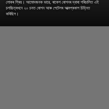
লোকৰ প্ৰিয়। আমোদজনক ভাৱে, ৰাকেশ ৰোশনৰ দ্বাৰা পৰিচালিত এই
চলচ্চিত্ৰখনে ২০ চনত ৰোশন আৰু পেটেলৰ আত্মপ্ৰকাশ চিহ্নিত
কৰিছিল।