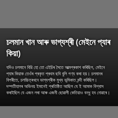
চলমান খান আৰু ভাগ্যশ্ৰী (মেইনে প্যাৰ
কিয়া)
যদিও চলমানে বিৱি হো তো এইচিৰ সৈতে আত্মপ্ৰকাশ কৰিছিল, মেইনে
প্যাৰ কিয়াক তেওঁৰ প্ৰকৃত প্ৰথম ছবি বুলি গণ্য কৰা হয়। চলমানৰ
বিপৰীতে, চলচ্চিত্ৰখনে ভাগ্যশ্ৰীক মুখ্য ভূমিকাত বন্দী কৰিছিল।
দম্পতীহালৰ অভিনয় ইমানেই প্ৰতিষ্ঠিত আছিল যে ই আমাক বিশ্বাস
কৰাইছিল যে এজন লৰা আৰু এজনী ছোৱালী কেতিয়াও বন্ধু হব নোৱাৰে।