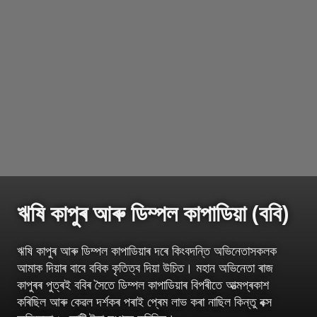
ঋষি কাপুৰ আৰু ডিম্পল কাপাডিয়া (ববি)
ঋষি কাপুৰ আৰু ডিম্পল কাপাডিয়াৰ দৰে কিংবদন্তি অভিনেতাসকলক
আমাক দিয়াৰ বাবে ববিক কৃতিত্ব দিয়া উচিত। মহান অভিনেতা ৰাজ
কাপুৰৰ পুত্ৰই ববিৰ সৈতে ডিম্পল কাপাডিয়াৰ বিপৰীতে আত্মপ্ৰকাশ
কৰিছিল আৰু কেৱল দৰ্শকৰ পৰাই প্ৰেম লাভ কৰা নাছিল কিন্তু বক্স