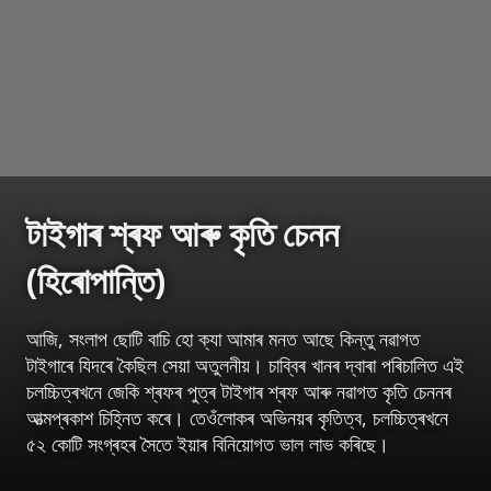
টাইগাৰ শ্ৰফ আৰু কৃতি চেনন
(হিৰোপান্তি)
আজি, সংলাপ ছোটি বাচি হো ক্যা আমাৰ মনত আছে কিন্তু নৱাগত
টাইগাৰে যিদৰে কৈছিল সেয়া অতুলনীয়। চাব্বিৰ খানৰ দ্বাৰা পৰিচালিত এই
চলচ্চিত্ৰখনে জেকি শ্ৰফৰ পুত্ৰ টাইগাৰ শ্ৰফ আৰু নৱাগত কৃতি চেননৰ
আত্মপ্ৰকাশ চিহ্নিত কৰে। তেওঁলোকৰ অভিনয়ৰ কৃতিত্ব, চলচ্চিত্ৰখনে
৫২ কোটি সংগ্ৰহৰ সৈতে ইয়াৰ বিনিয়োগত ভাল লাভ কৰিছে।