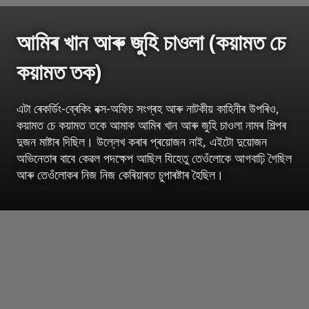
আমিৰ খান আৰু জুহি চাওলা (কয়ামত চে
কয়ামত তক)
এটা ৰেকৰ্ডিং-ব্ৰেকিং বক্স-অফিচ সংগ্ৰহ আৰু নাটকীয় কাহিনীৰ উপৰিও,
কয়ামত চে কয়ামত তকে আমাক আমিৰ খান আৰু জুহি চাওলা নামৰ শিল্পৰ
দুজন মাষ্টাৰ দিছিল। উল্লেখ কৰাৰ প্ৰয়োজন নাই, এইটো দুয়োজন
অভিনেতাৰ বাবে কেৱল পদক্ষেপ আছিল যিহেতু তেওঁলোকে আগবাঢ়ি গৈছিল
আৰু তেওঁলোকৰ নিজ নিজ কেৰিয়াৰত চুপাৰষ্টাৰ হৈছিল।