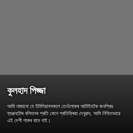
কুলহাদ পিজ্জা
আমি নাজানো যে ইটালিয়ানসকলে তেওঁলোকৰ আটাইতকৈ জনপ্ৰিয়
ব্যঞ্জনটোৰ বলিদানৰ প্ৰতি কেনে প্ৰতিক্ৰিয়া দেখুৱাব, আমি নিশ্চিতভাৱে
এই দেশী পাকৰ বাবে নাই।