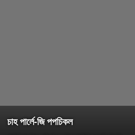
চাহ পাৰ্লে-জি পপচিকল