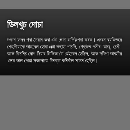
ডিলখুচ দোচা
শুকান ফলৰ পৰা তৈয়াৰ কৰা এটা দোচা ভৰ্তিকল্পনা কৰক। এজন ব্যক্তিয়ে
শেহতীয়াকৈ ভাইৰেল হোৱা এটা ডছাত পাচলি, গ্ৰেটেড পনীৰ, কাজু, চেৰী
আৰু কিচমিচ যোগ দিয়াৰ ভিডিঅ'টো ৱেইৰেল হৈছিল, আৰু দক্ষিণ ভাৰতীয়
খাদ্য ভাল পোৱা সকলোকে বিৰক্ত কৰিবলৈ সক্ষম হৈছিল।