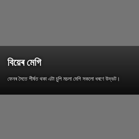
বিয়েৰ মেগি
ফেনৰ সৈতে শীৰ্ষত থকা এটা চুপি মচলা মেগি সকলো ধৰণে উদ্ভট।