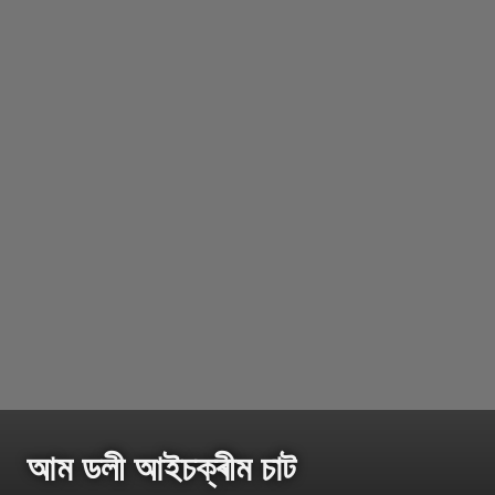
আম ডলী আইচক্ৰীম চাট