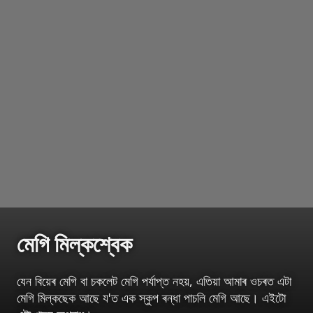
মেগি মিল্কশ্বেক
যেন বিয়েৰ মেগি বা চকলেট মেগি পৰ্যাপ্ত নহয়, এতিয়া আমাৰ ওচৰত এটা
মেগি মিল্কছেক আছে য'ত এক স্কুপ ৰন্ধা পাচলি মেগি আছে। এইটো