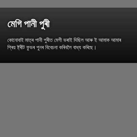
মেগি পানী পুৰী
কোনোবাই মাত্ৰ পানী পুৰীত মেগী ভৰাই দিছিল আৰু ই আমাক আমাৰ
প্ৰিয় ষ্ট্ৰীট ফুডৰ পুনৰ বিবেচনা কৰিবলৈ বাধ্য কৰিছে।