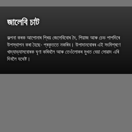
জালেবি চাট
কল্পনা কৰক আপোনাৰ প্ৰিয় জেলেবিবোৰ দৈ, পিয়াজ আৰু চেভ পাপদিৰে
উপস্থাপন কৰা হৈছে- প্ৰকৃততে নকৰিব। উপাদানবোৰৰ এই সংমিশ্ৰণে
খাদ্যাভ্যাসবোৰক ঘৃণা কৰিবলৈ আৰু তেওঁলোকৰ মুখত বেয়া সোৱাদ এৰি
দিবলৈ যথেষ্ট।