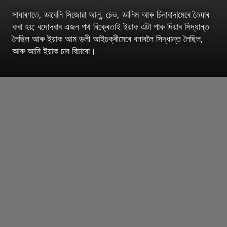
সাধাৰণতে, ডাবেলি সিজোৱা আলু, চেভ, ডালিম আৰু চিনাবাদামেৰে তৈয়াৰ
কৰা হয়; বদোদৰাৰ এজন পথ বিক্ৰেতাই ইয়াক এটা পাক দিয়াৰ সিদ্ধান্ত
লৈছিল আৰু ইয়াক আম ডলী আইচক্ৰীমেৰে বনাবলৈ সিদ্ধান্ত লৈছিল,
আৰু আমি ইয়াক চাব বিচাৰো।