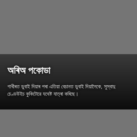
অৰিঅ পকোডা
গাখীৰত ডুবাই দিয়াৰ পৰা এতিয়া বেচানত ডুবাই দিয়ালৈকে, সুস্বাদু
চেণ্ডউইচ কুকিটোৱে যথেষ্ট যাত্ৰা কৰিছে।