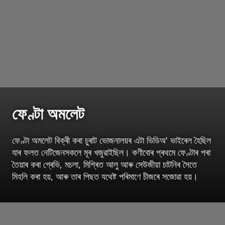
ফেণ্টা অমলেট
ফেণ্টা অমলেট বিক্ৰী কৰা চুৰাট ভোজনালয়ৰ এটা ভিডিঅ' ভাইৰেল হৈছিল
যাৰ ফলত নেটিজেনসকলে মূৰ খজুৱাইছিল। কণীবোৰ প্ৰথমে ফেণ্টাৰ পৰা
তৈয়াৰ কৰা গ্ৰেভি, মচলা, মিশ্ৰিত আলু আৰু সেউজীয়া চাটনিৰ সৈতে
মিহলি কৰা হয়, আৰু তাৰ পিছত যথেষ্ট পৰিমাণে চীজৰে সজোৱা হয়।