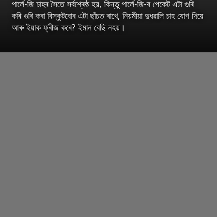
পাৰ্লে-জি চাহৰ সৈতে সৰ্বশ্ৰেষ্ঠ হয়, কিন্তু পাৰ্লে-জি-ৰ পেকেট এটা গুৰি
কৰি গুৰি কৰা বিস্কুটবোৰ এটা ছাঁচত ৰাখে, নিয়মীয়া দুধৱালি চাহ যোগ দিয়ে
আৰু ইয়াক ফ্ৰীজ কৰে? ইমান বেছি নহয়।