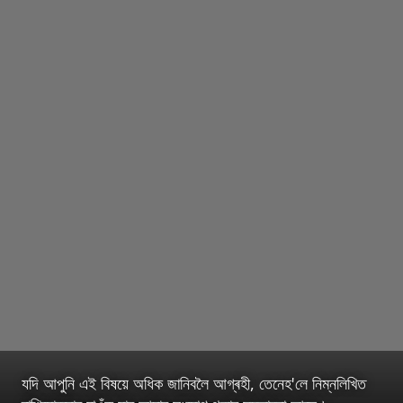
যদি আপুনি এই বিষয়ে অধিক জানিবলৈ আগ্ৰহী, তেনেহ'লে নিম্নলিখিত