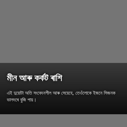
মীন আৰু কৰ্কট ৰাশি
এই দুয়োটা অতি সংবেদনশীল আৰু সেয়েহে, তেওঁলোকে ইজনে সিজনক
ভালদৰে বুজি পায়।