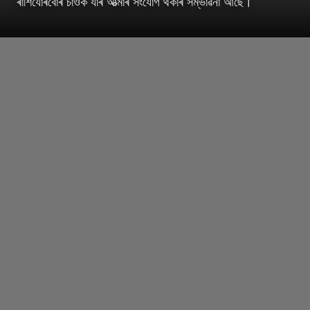
ৰাশিযোৰবোৰ চাওঁক যাৰ আত্মাৰ সংযোগ থকাৰ সম্ভাৱনা আছে।