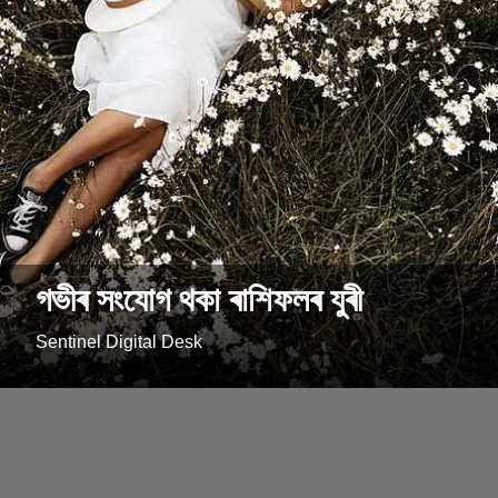
গভীৰ সংযোগ থকা ৰাশিফলৰ যুৰী
Sentinel Digital Desk