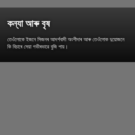
কন্যা আৰু বৃষ
তেওঁলোকে ইজনে সিজনৰ আদৰ্শবাদী অংশীদাৰ আৰু তেওঁলোক দুয়োজনে
কি বিচাৰে সেয়া গভীৰভাৱে বুজি পায়।