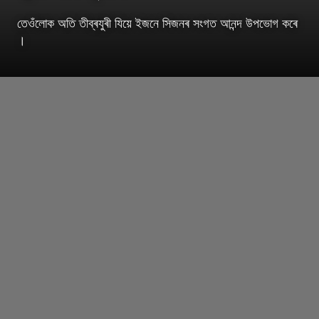
তেওঁলোক অতি তীব্ৰযুৰী যিয়ে ইজনে সিজনৰ সংগত আনন্দ উপভোগ কৰে
।