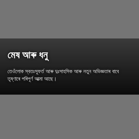
মেষ আৰু ধনু
তেওঁলোক স্বতঃস্ফূৰ্ত আৰু দুঃসাহসিক আৰু নতুন অভিজ্ঞতাৰ বাবে
তৃষ্ণাৰে পৰিপূৰ্ণ আত্মা আছে।