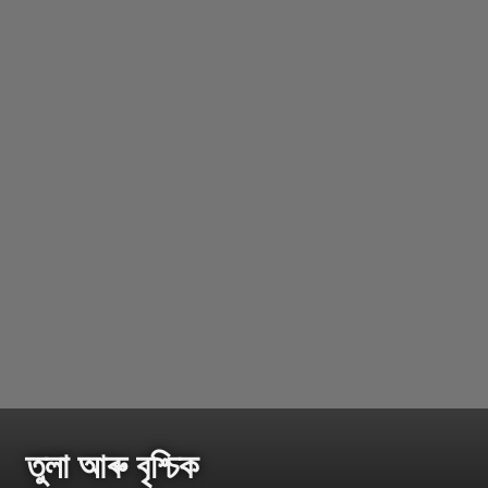
তুলা আৰু বৃশ্চিক