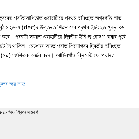
 ক্ৰিকেট প্ৰতিযোগিতাত গুৱাহাটীয়ে প্ৰথম ইনিংছত অগ্ৰগতি লাভ
মুঠ ৪২৬-৭ (dec)ৰ উত্তৰত শিৱসাগৰে প্ৰথম ইনিংছত ক্ষুদ্ৰ ৪৬
। পৰৱৰ্তী সময়ত গুৱাহাটীয়ে দ্বিতীয় ইনিংছ ঘোষণা কৰাৰ পূৰ্বে
উট হৈ থাকিল।মেচখনৰ অন্ত পৰাত শিৱসাগৰৰ দ্বিতীয় ইনিংছত
ে (৫০) অৰ্ধশতক অৰ্জন কৰে। আমিনগাঁও ক্ৰিকেট খেলপথাৰত
কুলৰ জয় লাভ