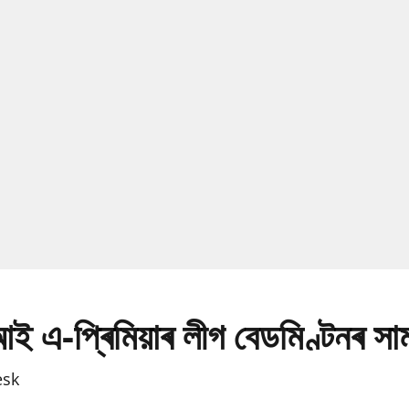
ই এ-প্ৰিমিয়াৰ লীগ বেডমিণ্টনৰ সা
esk