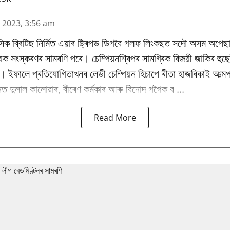
n 2023, 3:56 am
িক ব্ৰিটিছ নিৰ্মিত এয়াৰ ষ্ট্ৰিপড ডিগবৈ গলফ লিংকছত সদৌ অসম অপেছ
্যক সংস্কৰণৰ সামৰণি পৰে। চেম্পিয়নশ্বিপৰ সামগ্ৰিক বিজয়ী জাকিৰ হু
। ইফালে প্ৰতিযোগিতাখনৰ লেডী চেম্পিয়ন হিচাপে ৰীতা হাজৰিকাই আত্মপ
ানত দুলাল কালোৱাৰ, বীৰেণ কৰ্মকাৰ আৰু বিনোদ গগৈক ব ...
Read More