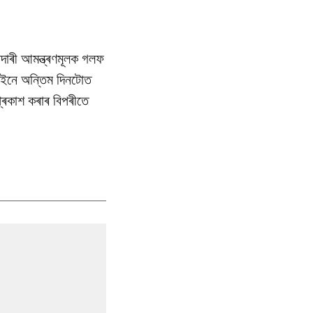
াদাৰী আমন্ত্ৰণমূলক গলফ
ছেইনে অন্তিম দিনটোত
্ৰকাশ কৰাৰ বিপৰীতে