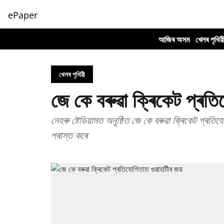
ePaper
আজিৰ অসম
খেলৰ পৃথিৱ
খেলৰ পৃথিৱী
জে কে বৰুৱা ক্ৰিকেট প্ৰতি
নেহৰু ষ্টেডিয়ামত অনুষ্ঠিত জে কে বৰুৱা ক্ৰিকেট প্ৰ
পৰাস্ত কৰে