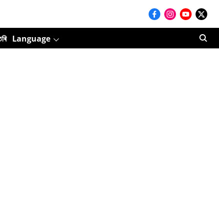
তৰি
Language