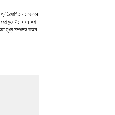
ন প্ৰতিযোগিতাৰ দেওবাৰে
 বৰঠাকুৰে উদ্বোধন কৰা
্ত মুখ্য সম্পাদক ক্ৰমে