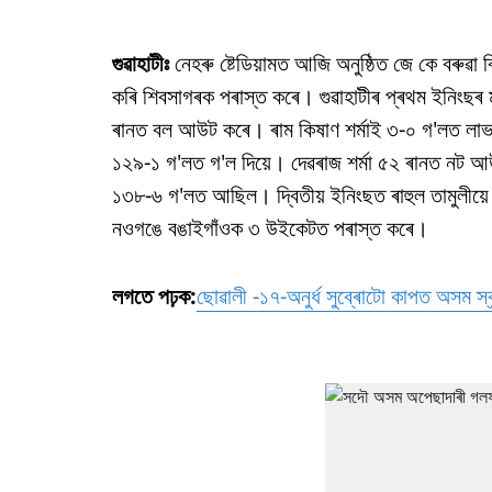
গুৱাহাটীঃ
নেহৰু ষ্টেডিয়ামত আজি অনুষ্ঠিত জে কে বৰুৱা
কৰি শিবসাগৰক পৰাস্ত কৰে। গুৱাহাটীৰ প্ৰথম ইনিংছৰ 
ৰানত বল আউট কৰে। ৰাম কিষাণ শৰ্মাই ৩-০ গ'লত লাভ কৰে
১২৯-১ গ'লত গ'ল দিয়ে। দেৱৰাজ শৰ্মা ৫২ ৰানত নট আ
১৩৮-৬ গ'লত আছিল। দ্বিতীয় ইনিংছত ৰাহুল তামুলীয়
নওগঙে বঙাইগাঁওক ৩ উইকেটত পৰাস্ত কৰে।
লগতে পঢ়ক:
ছোৱালী -১৭-অনুৰ্ধ সুব্ৰোটো কাপত অসম স্