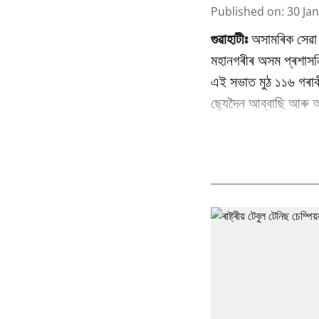
Published on
:
30 Ja
গুৱাহাটীঃ
অসামৰিক সেৱা 
মহানগৰীৰ অসম প্ৰশাসনি
এই সভাত মুঠ ১১৬ গৰাকী 
ছ্যেদৈন আব্বাছি আৰু আ