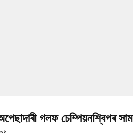
েছাদাৰী গলফ চেম্পিয়নশ্বিপৰ সাম
esk