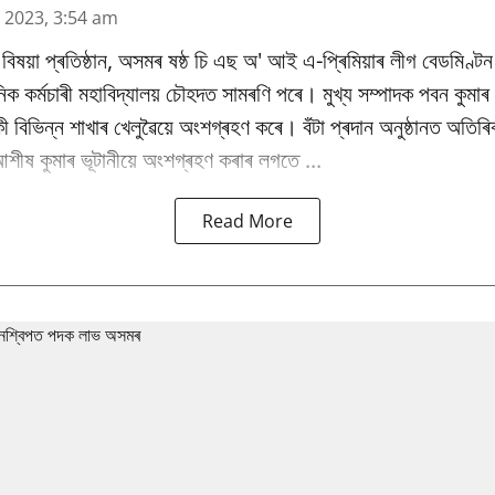
n 2023, 3:54 am
বিষয়া প্ৰতিষ্ঠান, অসমৰ ষষ্ঠ চি এছ অ' আই এ-প্ৰিমিয়াৰ লীগ বেডমিণ্ট
ক কৰ্মচাৰী মহাবিদ্যালয় চৌহদত সামৰণি পৰে। মুখ্য সম্পাদক পবন কুমাৰ
বিভিন্ন শাখাৰ খেলুৱৈয়ে অংশগ্ৰহণ কৰে। বঁটা প্ৰদান অনুষ্ঠানত অতিৰিক
শীষ কুমাৰ ভূটানীয়ে অংশগ্ৰহণ কৰাৰ লগতে ...
Read More