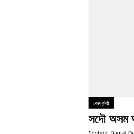
খেলৰ পৃথিৱী
সদৌ অসম অপ
Sentinel Digital D