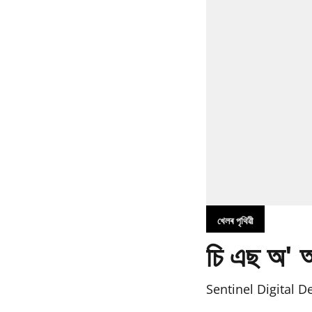
খেলৰ পৃথিৱী
চি এছ অ' আ
Sentinel Digital D