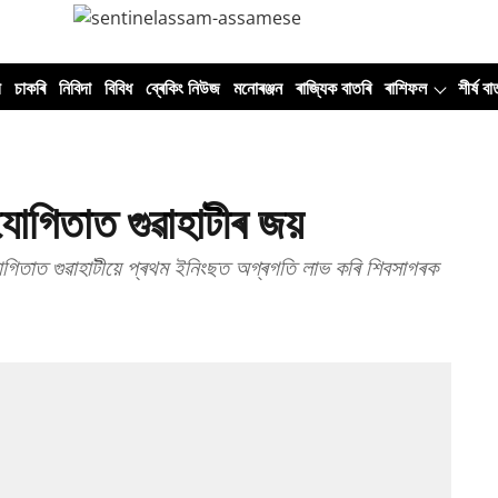
ী
চাকৰি
নিবিদা
বিবিধ
ব্ৰেকিং নিউজ
মনোৰঞ্জন
ৰাজ্যিক বাতৰি
ৰাশিফল
শীৰ্ষ বা
যোগিতাত গুৱাহাটীৰ জয়
তিযোগিতাত গুৱাহাটীয়ে প্ৰথম ইনিংছত অগ্ৰগতি লাভ কৰি শিবসাগৰক