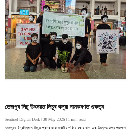
Life" শীৰ্ষক মুকাভিনয় অনুষ্ঠান।
m
-
Sentinel Digital Desk
05 Jun 2026
1
min read
A
s
s
a
m
e
s
e
তেজপুৰ লিচু উৎসৱত লিচুৰ থলুৱা নামকৰণত গুৰুত্ব
Sentinel Digital Desk
30 May 2026
1
min read
তেজপুৰৰ বিশ্ববিখ্যাত লিচুক প্ৰচাৰ আৰু স্থানীয় পৰিচয় ৰক্ষাৰ বাবে এক উল্লেখযোগ্য পদক্ষেপ