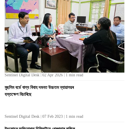
শুনানি, আৰ টি পি এছৰ গোচৰ নিষ্পত্তিৰ পৰ্যালোচনা
Sentinel Digital Desk
01 May 2026
1
min read
বৃহস্পতিবাৰে উলুবাৰীৰ গৌহাটী ৰাজহ চক্ৰ কাৰ্যালয়ত ৰাজহ সম্পৰ্কীয় বিষয়সমূহৰ ওপৰত ৰাজহুৱা
শুনানি অনুষ্ঠিত কৰে কামৰূপ (মেট্ৰ’)ৰ জিলা উপায়ুক্ত স্বপনীল পলে।
নগৰ সুৰক্ষাৰ বাবে গুৱাহাটী আৰক্ষীৰ নতুন পদক্ষেপ,
বিভিন্ন এলেকাত আধিপত্য টহল
Sentinel Digital Desk
02 Apr 2026
1
min read
মুছলিম বৰ্ডে বাল্য বিবাহ দমনত উচ্চতম ন্যায়ালয়ৰ
হস্তক্ষেপ বিচাৰিছে
Sentinel Digital Desk
07 Feb 2023
1
min read
উৎকোচৰ অভিযোগত চিবিআইয়ে গ্ৰেপ্তাৰ কৰিলে