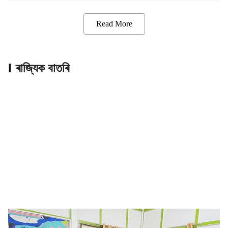
Read More
ৰাজ্যিক বাতৰি
গুৱাহাটীত ৰাজহ বিষয়ক লৈ কামৰূপ-মেট্ৰ’ ডি চিৰ ৰাজহুৱা