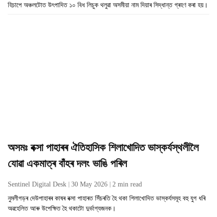
হিচাপে অঞ্চলটোত উৎপাদিত ১০ বিধ লিচুক থলুৱা অসমীয়া নাম দিয়াৰ সিদ্ধান্ত গ্ৰহণ কৰা হয়।
অসমঃ বক্সা পাহাৰৰ ঐতিহাসিক শিলাখোদিত ভাস্কৰ্যস্থলীলৈ
যোৱা একমাত্ৰ বাঁহৰ দলং ভাঙি পৰিল
Sentinel Digital Desk
30 May 2026
2
min read
নুমলীগড়ৰ দেউপাহাৰৰ কাষৰ বক্সা পাহাৰত সিঁচৰতি হৈ থকা শিলাখোদিত ভাস্কৰ্যসমূহ বহু যুগ ধৰি
অৱহেলিত আৰু উপেক্ষিত হৈ থকাটো দুৰ্ভাগ্যজনক।