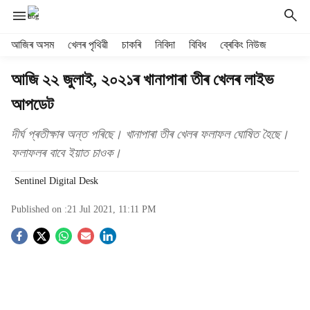
H
আজিৰ অসম
খেলৰ পৃথিৱী
চাকৰি
নিবিদা
বিবিধ
ব্ৰেকিং নিউজ
e
a
আজি ২২ জুলাই, ২০২১ৰ খানাপাৰা তীৰ খেলৰ লাইভ
d
আপডেট
e
r
m
দীৰ্ঘ প্ৰতীক্ষাৰ অন্ত পৰিছে। খানাপাৰা তীৰ খেলৰ ফলাফল ঘোষিত হৈছে।
e
ফলাফলৰ বাবে ইয়াত চাওক।
n
u
Sentinel Digital Desk
i
t
Published on :
21 Jul 2021, 11:11 PM
e
S
m
s
o
c