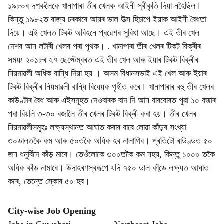
১৯৮০ৰ দশকলৈকে খানাপাৰা তীৰ খেলক আইনী স্বীকৃতি দিয়া নহৈছিল।
কিন্তু ১৯৮২ত ৰাজ্য চৰকাৰে আয়ৰ ভাল উত্স হিচাপে ইয়াক আইনী বৈধতা
দিয়ে। এই খেলত টিকট অবিহনে প্ৰৱেশৰ সুবিধা আছে। এই তীৰ খেল
দেশৰ আন লটাৰী খেলৰ পৰা পৃথক। . খানাপাৰা তীৰ খেলৰ টিকট বিক্ৰীৰ
সময়ঃ ২০১৮ৰ ২৭ ছেপ্টেম্বৰত এই তীৰ খেল আৰু ইয়াৰ টিকট বিক্ৰীৰ
নিয়মাৱলী অধিক বান্ধি দিয়া হয় । অসম বিধানসভাই এই খেল আৰু ইয়াৰ
টিকট বিক্ৰীৰ নিয়মাৱলী বান্ধি বিধেয়ক গৃহীত কৰে। খানাপাৰাৰ বহু তীৰ খেলৰ
কাউণ্টাৰ বৈধ আৰু এইসমূহত দেওবাৰক বাদ দি আন বাৰবোৰত পুৱা ১০ বজাৰ
পৰা বিয়লি ৩-৩০ বজালৈ তীৰ খেলৰ টিকট বিক্ৰী কৰা হয়। তীৰ খেলৰ
নিয়মাৱলীসমূহঃ লক্ষ্যস্থানত আঘাত কৰাৰ বাবে লোৱা কাঁড়ৰ সংখ্যা
৩০ডালতকৈ কম আৰু ৫০তকৈ অধিক হব নালাগিব। প্ৰতিটো ৰাউণ্ডত ৫০
জন ধনুৰ্বিদে কাঁড় মাৰে। তেওঁলোকে ৩০০তকৈ কম নহয়, কিন্তু ১০০০ তকৈ
অধিক কাঁড় নামাৰে। উদাহৰণস্বৰূপে যদি ৭৫০ ডাল কাঁডে় লক্ষ্যত আঘাত
কৰে, তেন্তে স্কোৰ ৫০ হব।
City-wise Job Opening