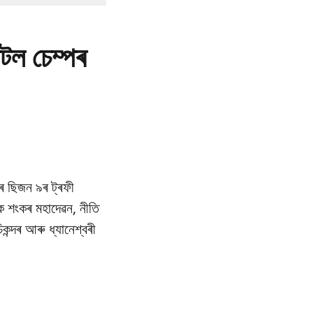
টল চেম্পৰ
ৰ ছিজন ৯ৰ ট্ৰফী
ে শংকৰ মহাদেৱন, নীতি
ন্দৰ আৰু ধ্যানেশ্বৰী