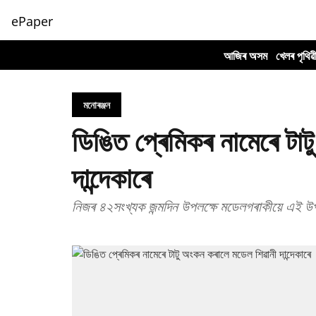
ePaper
আজিৰ অসম
খেলৰ পৃথিৱ
মনোৰঞ্জন
ডিঙিত প্ৰেমিকৰ নামেৰে টা
দান্দেকাৰে
নিজৰ ৪২সংখ্যক জন্মদিন উপলক্ষে মডেলগৰাকীয়ে এই উ