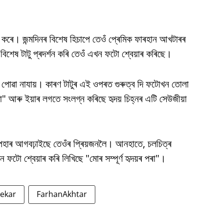
ণ কৰে। জন্মদিনৰ বিশেষ হিচাপে তেওঁ প্ৰেমিক ফাৰহান আখটাৰৰ
শেষ টাটু প্ৰদৰ্শন কৰি তেওঁ এখন ফটো শ্বেয়াৰ কৰিছে।
 পোৱা নাযায়। কাৰণ টাটুৰ এই ওপৰত গুৰুত্ব দি ফটোখন তোলা
" আৰু ইয়াৰ লগতে সংলগ্ন কৰিছে হৃদয় চিহ্নৰ এটি সেউজীয়া
পহাৰ আগবঢ়াইছে তেওঁৰ প্ৰিয়জনলৈ। আনহাতে, চলচিত্ৰ
ফটো শ্বেয়াৰ কৰি লিখিছে "মোৰ সম্পূৰ্ণ হৃদয়ৰ পৰা"।
ekar
FarhanAkhtar