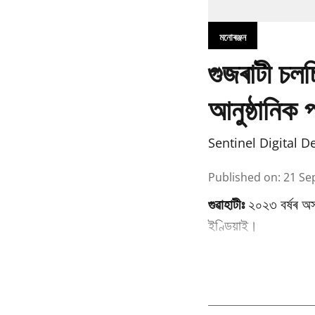
মনোৰঞ্জন
গুজৰাটী চল
আনুষ্ঠানিক 
Sentinel Digital D
Published on
:
21 Se
গুৱাহাটীঃ
২০২৩ বৰ্ষৰ অস্
ইণ্ডিয়াই।