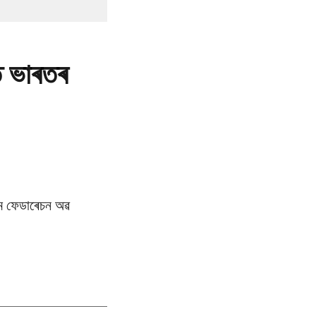
ত ভাৰতৰ
ল্ম ফেডাৰেচন অৱ