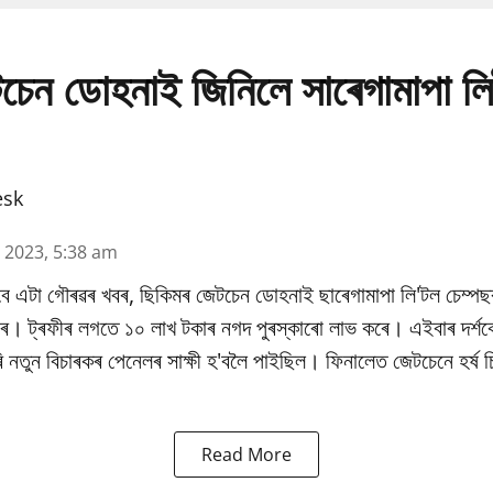
চেন ডোহনাই জিনিলে সাৰেগামাপা লি
esk
n 2023, 5:38 am
বে এটা গৌৰৱৰ খবৰ, ছিকিমৰ জেটচেন ডোহনাই ছাৰেগামাপা লি'টল চেম্পছ
াৰে। ট্ৰফীৰ লগতে ১০ লাখ টকাৰ নগদ পুৰস্কাৰো লাভ কৰে। এইবাৰ দৰ্শক
নতুন বিচাৰকৰ পেনেলৰ সাক্ষী হ'বলৈ পাইছিল। ফিনালেত জেটচেনে হৰ্ষ চিক
Read More