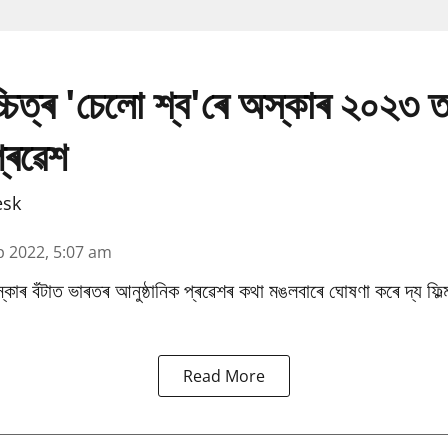
চ্চিত্ৰ 'চেলো শ্ব'ৰে অস্কাৰ ২০২৩ 
প্ৰৱেশ
esk
p 2022, 5:07 am
কাৰ বঁটাত ভাৰতৰ আনুষ্ঠানিক প্ৰৱেশৰ কথা মঙলবাৰে ঘোষণা কৰে দ্য ফি
Read More