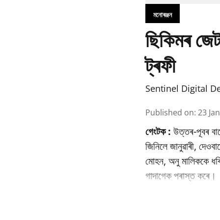
মনোৰঞ্জন
ছিকিমৰ জেট
ট্ৰফী
Sentinel Digital D
Published on
:
23 Ja
গেংটক :
উত্তৰ-পূবৰ বা
জিনিলে জানুৱাৰী, দেওব
মোহন, অনু মালিককে ধৰি 
গাদাগেক পৰাস্ত কৰে।