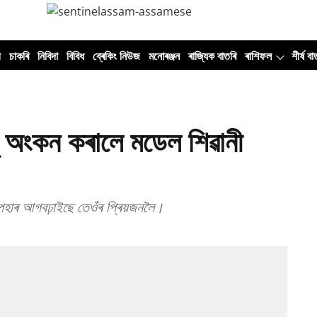
ী
চাকৰি
নিবিদা
বিবিধ
ব্ৰেকিং নিউজ
মনোৰঞ্জন
ৰাজ্যিক বাতৰি
ৰাশিফল
শীৰ্ষ বা
টু অংকন কৰালে মডেল শিৱানী
পহাৰ আগবঢ়াইছে তেওঁৰ প্ৰিয়জনলৈ।