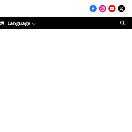
তৰি
Language