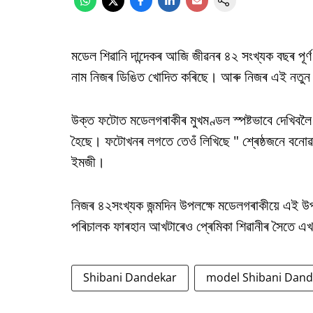
মডেল শিৱানি দান্দেকৰ আজি জীৱনৰ ৪২ সংখ্যক বছৰ পূৰ্
নাম নিজৰ ডিঙিত খোদিত কৰিছে। আৰু নিজৰ এই নতুন বি
উক্ত ফটোত মডেলগৰাকীৰ মুখমণ্ডল স্পষ্টভাবে দেখিবলৈ
হৈছে। ফটোখনৰ লগতে তেওঁ লিখিছে " শ্ৰেষ্ঠজনে বনোৱা
ইমজী।
নিজৰ ৪২সংখ্যক জন্মদিন উপলক্ষে মডেলগৰাকীয়ে এই উ
পৰিচালক ফাৰহান আখটাৰেও প্ৰেমিকা শিৱানীৰ সৈতে এখন 
Shibani Dandekar
model Shibani Dand