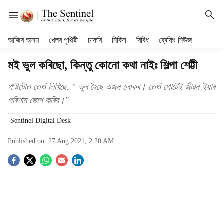
H
আজিৰ অসম
খেলৰ পৃথিৱী
চাকৰি
নিবিদা
বিবিধ
ব্ৰেকিং নিউজ
e
a
মই ভুল কৰিছো, কিন্তু কোনো কথা নাইঃ শিল্পা শেট্টী
d
e
প'ষ্টটোত তেওঁ লিখিছে, " ভুল হৈছে এজন লোকৰ। তেওঁ গোটেই জীৱন ইয়াৰ
r
পৰিণাম ভোগ কৰিব।"
m
e
Sentinel Digital Desk
n
u
Published on :
27 Aug 2021, 2:20 AM
i
t
S
e
m
o
s
c