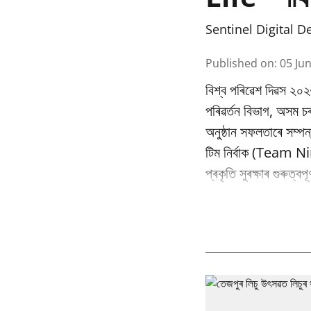
Sentinel Digital D
Published on
:
05 Ju
বিশ্ব পৰিৱেশ দিৱস ২০২
পৰিৱর্তন বিভাগ, অসম
অনুষ্ঠান সফলতাৰে সম্পন
টিম নিৰ্বাক (Team Nir
প্ৰকৃতি সুৰক্ষাৰ গুৰুত্ব