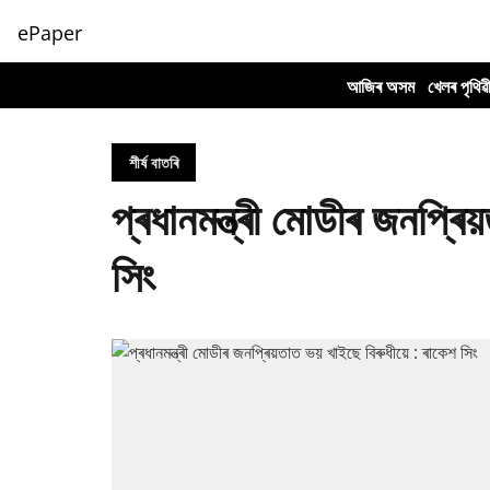
ePaper
আজিৰ অসম
খেলৰ পৃথিৱ
শীৰ্ষ বাতৰি
প্ৰধানমন্ত্ৰী মোডীৰ জনপ্ৰ
সিং