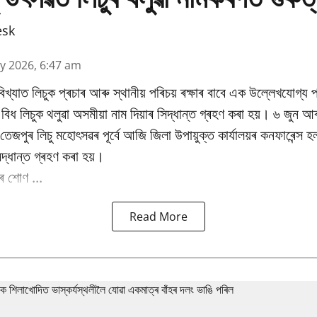
esk
y 2026, 6:47 am
িখ্যাত লিচুক প্ৰচাৰ আৰু স্থানীয় পৰিচয় ৰক্ষাৰ বাবে এক উল্লেখযোগ্য প
ধ লিচুক থলুৱা অসমীয়া নাম দিয়াৰ সিদ্ধান্ত গ্ৰহণ কৰা হয়। ৬ জুন আৰ
ষিক তেজপুৰ লিচু মহোৎসৱৰ পূৰ্বে আজি জিলা উপায়ুক্ত কাৰ্যালয়ৰ কনফাৰেন্স 
িদ্ধান্ত গ্ৰহণ কৰা হয়।
 শোণ ...
Read More