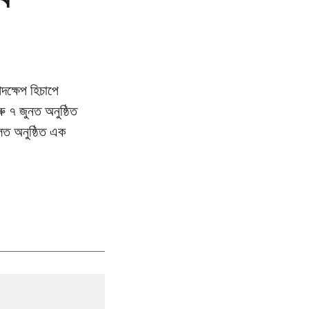
দক্ষেপ হিচাপে
ু ৭ জুনত অনুষ্ঠিত
হলত অনুষ্ঠিত এক