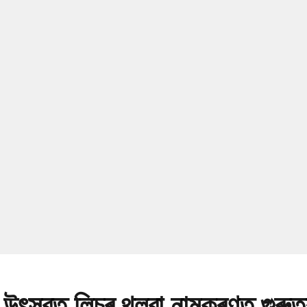
 উৎসৱত লিচুৰ থলুৱা নামকৰণত গুৰুত