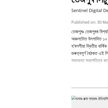
Sentinel Digital D
Published on
:
30 Ma
তেজপুৰঃ তেজপুৰৰ বিশ্বব
অঞ্চলটোত উৎপাদিত ১০ বি
হ’বলগীয়া দ্বিতীয় বাৰ্
গুৰুত্বপূৰ্ণ বৈঠকত এই স
সভাখনত সভাপতিত্ব কৰে