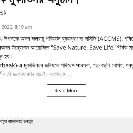
esk
n 2026, 8:19 am
৬ উপলক্ষে অসম জলবায়ু পৰিৱর্তন ব্যৱস্থাপনা সমিতি (ACCMS), পৰিৱ
 চৰকাৰৰ উদ্যোগত আয়োজিত "Save Nature, Save Life" শীৰ্ষক সচে
্ন হয়।
baak)-এ মূকাভিনয়ৰ জৰিয়তে পৰিৱেশ সংৰক্ষণ, গছ-গছনি ৰোপণ, প্ৰদূষ
পূৰ্ণ বাৰ্তা জনসাধাৰণৰ ওচৰলৈ আগবঢ়ায় ...
Read More