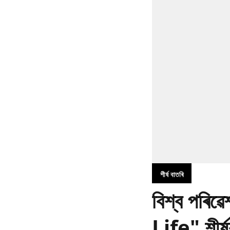
শীৰ্ষ বাতৰি
বিশ্ব পৰি
Life" শীৰ্ষ