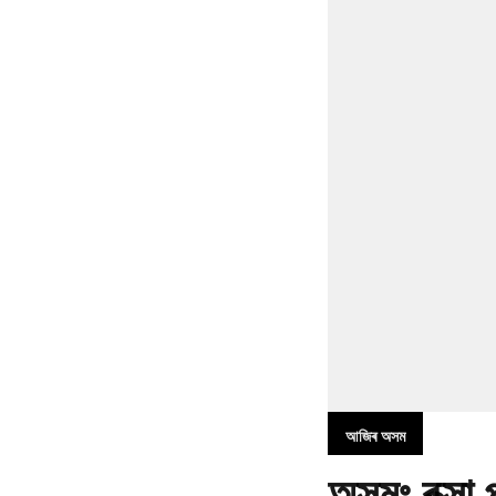
আজিৰ অসম
অসমঃ বক্সা