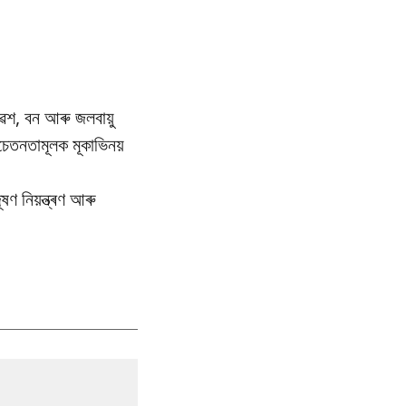
েশ, বন আৰু জলবায়ু
তনতামূলক মূকাভিনয়
ণ নিয়ন্ত্ৰণ আৰু