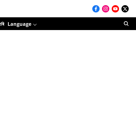
তৰি
Language