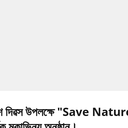
ৱেশ দিৱস উপলক্ষে "Save Natu
ক মুকাভিনয় অনুষ্ঠান।