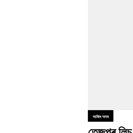
আজিৰ অসম
তেজপুৰ লিচু